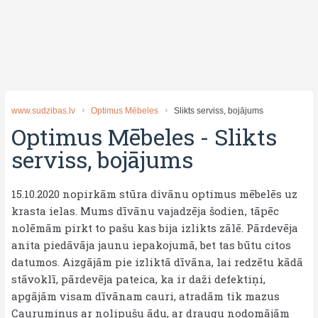
www.sudzibas.lv
Optimus Mēbeles
Slikts serviss, bojājums
Optimus Mēbeles
-
Slikts
serviss, bojājums
15.10.2020 nopirkām stūra dîvānu optimus mēbelēs uz
krasta ielas. Mums dīvānu vajadzēja šodien, tāpēc
nolēmām pirkt to pašu kas bija izlikts zālē. Pārdevēja
anita piedāvāja jaunu iepakojumā, bet tas būtu citos
datumos. Aizgājām pie izliktā dīvāna, lai redzētu kādā
stāvoklī, pārdevēja pateica, ka ir daži defektiņi,
apgājām visam dīvānam cauri, atradām tik mazus
Caurumiņus ar nolipušu ādu, ar draugu nodomājām