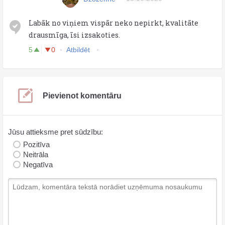
Labāk no viņiem vispār neko nepirkt, kvalitāte
drausmīga, īsi izsakoties.
5
0
Atbildēt
Pievienot komentāru
Jūsu attieksme pret sūdzību:
Pozitīva
Neitrāla
Negatīva