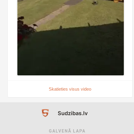
Skatieties visus video
Sudzibas.lv
GALVENĀ LAPA