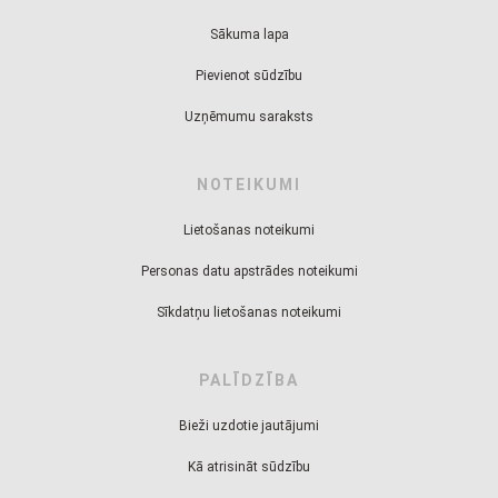
Sākuma lapa
Pievienot sūdzību
Uzņēmumu saraksts
NOTEIKUMI
Lietošanas noteikumi
Personas datu apstrādes noteikumi
Sīkdatņu lietošanas noteikumi
PALĪDZĪBA
Bieži uzdotie jautājumi
Kā atrisināt sūdzību