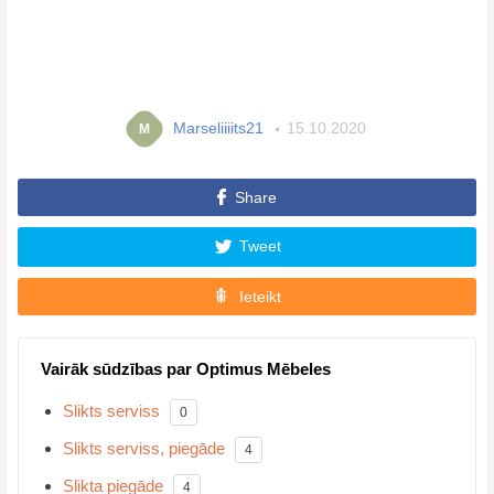
Marseliiiits21
15.10.2020
M
Share
Tweet
Ieteikt
Vairāk sūdzības par Optimus Mēbeles
Slikts serviss
0
Slikts serviss, piegāde
4
Slikta piegāde
4