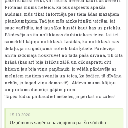
paceltu balsi teikt, vai mums neteica kādi būs defekti.
Protams mums neteica, ka būs saplēsts apakšā
audums, mūs tikai informēja par tiem ādas mazajiem
plankumiņiem. Tad jau mēs aizkaitināti teicām, lai
sauc vadītāju, tad jau sāka kustēt kaut kas uz priekšu.
Pārdevēja anita noliktavas darbiniekam teica, lai iet
sameklēt kājiņu noliktavā. Izrādās, ka noliktavā nav
detaļu, ja nu gadījumā notiek tāda ķibele. Pārdevēja
anita izdomāja noskrūvēt no tāda paša dīvana, tik citā
krāsā (kas arī bija izlikts zālē, un cik sapratu citi
klienti jau bija viņu paņēmuši, jo vēlāk pārdevēja ar
melniem matiem zvanija un teica, ka šodien tā dīvāna
nebūs, jo tagad viņu demontē) . Atdeva mums kājiņu,
un protams dusmīgi gājām prom.
Tāpēc lūdzu pārbaudiet mēbeles, ja pērkat no zāles!
15.10.2020
Uzņēmums saņēma paziņojumu par šo sūdzību