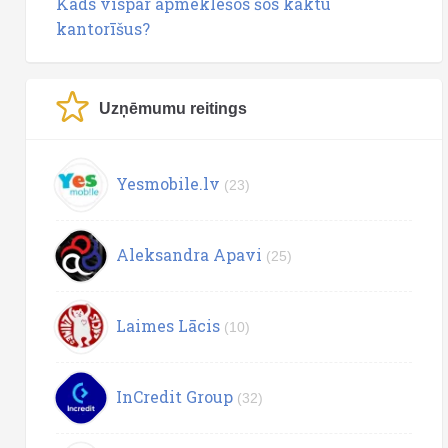
Kāds vispār apmeklēšos šos kaktu
kantorīšus?
Uzņēmumu reitings
Yesmobile.lv
(23)
Aleksandra Apavi
(25)
Laimes Lācis
(10)
InCredit Group
(32)