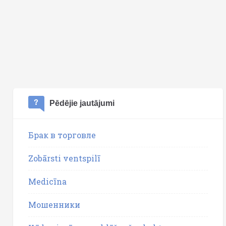
Pēdējie jautājumi
Брак в торговле
Zobārsti ventspilī
Medicīna
Мошенники