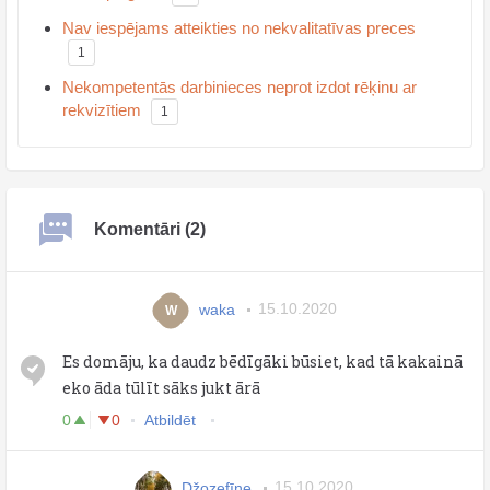
Nav iespējams atteikties no nekvalitatīvas preces
1
Nekompetentās darbinieces neprot izdot rēķinu ar
rekvizītiem
1
Komentāri (2)
waka
15.10.2020
W
Es domāju, ka daudz bēdīgāki būsiet, kad tā kakainā
eko āda tūlīt sāks jukt ārā
0
0
Atbildēt
Džozefīne
15.10.2020