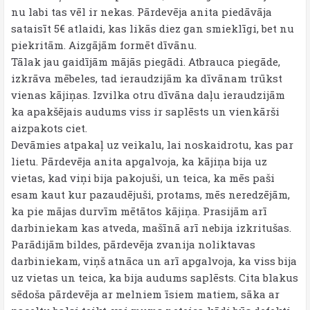
nu labi tas vēl ir nekas. Pārdevēja anita piedāvāja
sataisīt 5€ atlaidi, kas likās diez gan smieklīgi, bet nu
piekritām. Aizgājām formēt dīvānu.
Tālak jau gaidījām mājās piegādi. Atbrauca piegāde,
izkrāva mēbeles, tad ieraudzijām ka dīvānam trūkst
vienas kājiņas. Izvilka otru dīvāna daļu ieraudzijām
ka apakšējais audums viss ir saplēsts un vienkārši
aizpakots ciet.
Devāmies atpakaļ uz veikalu, lai noskaidrotu, kas par
lietu. Pārdevēja anita apgalvoja, ka kājiņa bija uz
vietas, kad viņi bija pakojuši, un teica, ka mēs paši
esam kaut kur pazaudējuši, protams, mēs neredzējām,
ka pie mājas durvīm mētātos kājiņa. Prasijām arī
darbiniekam kas atveda, mašīnā arī nebija izkritušas.
Parādijām bildes, pārdevēja zvanija noliktavas
darbiniekam, viņš atnāca un arī apgalvoja, ka viss bija
uz vietas un teica, ka bija audums saplēsts. Cita blakus
sēdoša pārdevēja ar melniem īsiem matiem, sāka ar