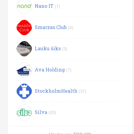
Nano IT
(7)
Smarzas.Club
(4)
Lauku šiks
(3)
Ava Holding
(7)
StockholmHealth
(37)
Silva
(20)