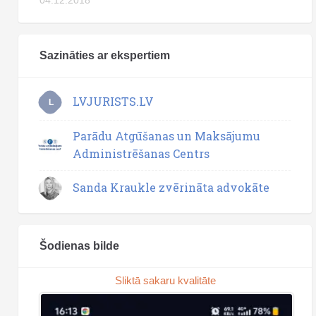
Sazināties ar ekspertiem
LVJURISTS.LV
L
Parādu Atgūšanas un Maksājumu
Administrēšanas Centrs
Sanda Kraukle zvērināta advokāte
Šodienas bilde
Sliktā sakaru kvalitāte