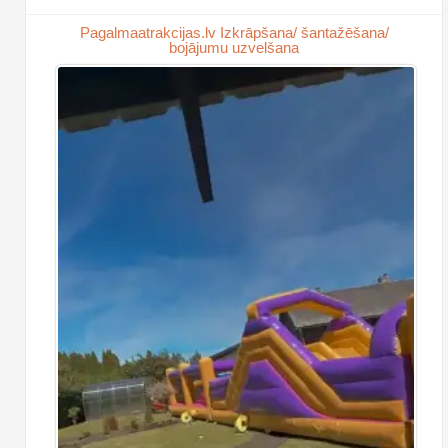
Pagalmaatrakcijas.lv Izkrāpšana/ šantažēšana/
bojājumu uzvelšana