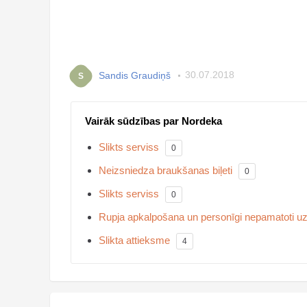
Sandis Graudiņš
30.07.2018
S
Vairāk sūdzības par Nordeka
Slikts serviss
0
Neizsniedza braukšanas biļeti
0
Slikts serviss
0
Rupja apkalpošana un personīgi nepamatoti u
Slikta attieksme
4