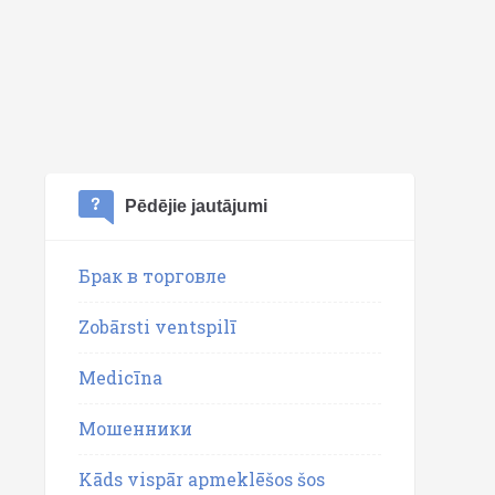
Pēdējie jautājumi
Брак в торговле
Zobārsti ventspilī
Medicīna
Мошенники
Kāds vispār apmeklēšos šos