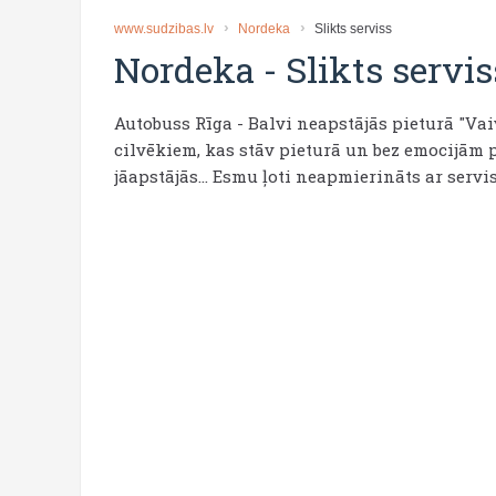
www.sudzibas.lv
Nordeka
Slikts serviss
Nordeka
-
Slikts servis
Autobuss Rīga - Balvi neapstājās pieturā "Vaive
cilvēkiem, kas stāv pieturā un bez emocijām 
jāapstājās... Esmu ļoti neapmierināts ar servisu.