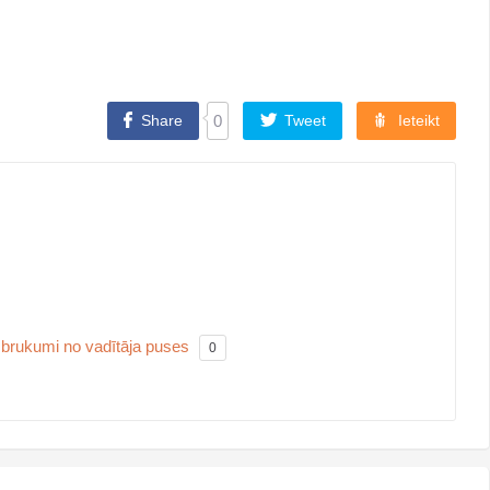
Share
0
Tweet
Ieteikt
zbrukumi no vadītāja puses
0