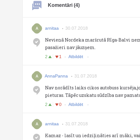
Komentāri (4)
arnitaa
30.07.2018
A
Nevienā Nordeka maršrutā Rīga-Balvi nemaz
pasažieri nav jāuzņem.
2
1
Atbildēt
AnnaPanna
31.07.2018
A
Nav norādīts laiks cikos autobuss kursēja,
pieturas. Tāpēc uzskatu sūdzība nav pamato
2
0
Atbildēt
arnitaa
31.07.2018
A
Kamaz - lasīt un iedziļināties arī māki, va