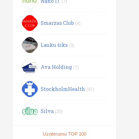
Nano IT
(7)
Smarzas.Club
(4)
Lauku šiks
(3)
Ava Holding
(7)
StockholmHealth
(37)
Silva
(20)
Uzņēmumu TOP 100