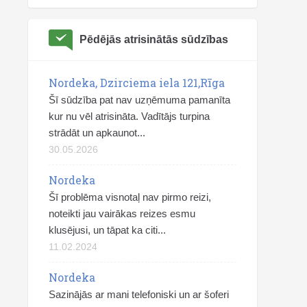
Pēdējās atrisinātās sūdzības
Nordeka, Dzirciema iela 121,Rīga
Šī sūdzība pat nav uzņēmuma pamanīta
kur nu vēl atrisināta. Vadītājs turpina
strādāt un apkaunot...
30.05.2026
Nordeka
Šī problēma visnotaļ nav pirmo reizi,
noteikti jau vairākas reizes esmu
klusējusi, un tāpat ka citi...
11.02.2024
Nordeka
Sazinājās ar mani telefoniski un ar šoferi