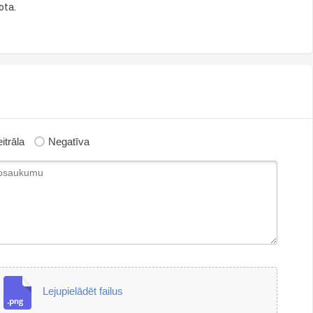
ota.
itrāla
Negatīva
Lejupielādēt failus