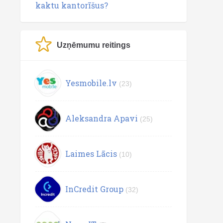
kaktu kantorīšus?
Uzņēmumu reitings
Yesmobile.lv
(23)
Aleksandra Apavi
(25)
Laimes Lācis
(10)
InCredit Group
(32)