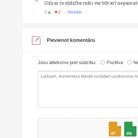
līdz ar to sūdzība reāli var būt arī nepamat
3
2
Atbildēt
Pievienot komentāru
Jūsu attieksme pret sūdzību:
Pozitīva
Ne