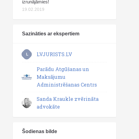
izrunājāmies!
19.02.2019
Sazināties ar ekspertiem
LVJURISTS.LV
L
Parādu Atgūšanas un
Maksājumu
Administrēšanas Centrs
Sanda Kraukle zvērināta
advokāte
Šodienas bilde