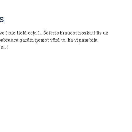
s
 ( pie lielā ceļa )... Šoferis braucot noskatījās uz
pabrauca garām ņemot vērā to, ka viņam bija
.. !