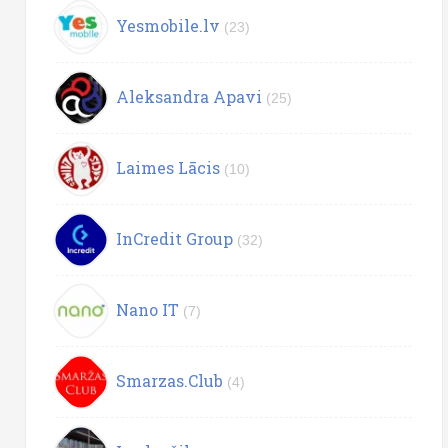
Yesmobile.lv
(23)
Aleksandra Apavi
(25)
Laimes Lācis
(10)
InCredit Group
(32)
Nano IT
(7)
Smarzas.Club
(4)