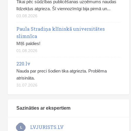
Tikai pēc sūdzības publicēšanas uzņēmums naudas
līdzekļus atgrieza. Šī viennozīmīgi bija pirmā un...
03.08.2026
Paula Stradiņa klīniskā universitātes
slimnīca
Mīļš paldies!
01.08.2026
220.lv
Nauda par preci šodien tika atgriezta. Problēma
atrisināta.
31.07.2026
Sazināties ar ekspertiem
LVJURISTS.LV
L