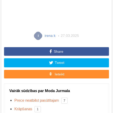
irena k
27.03.2025
I
Share
Tweet
Ieteikt
Vairāk sūdzības par Moda Jurmala
Prece neatbilst pasūtītajam
7
Krāpšanas
1