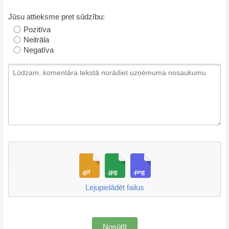
Jūsu attieksme pret sūdzību:
Pozitīva
Neitrāla
Negatīva
Lejupielādēt failus
Nosūtīt