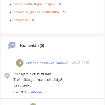
Prece neatbilst pasūtītajam
6
Krāpšana, preces neatbilstība
3
Krāpšana
0
Komentāri (5)
Helena Hodasevica Ivanova
28.03.2025
H
Pilnīgi piekrītu visam!
Tieši tāda pat mana situācija!
Krāpnieki
8
0
Atbildēt