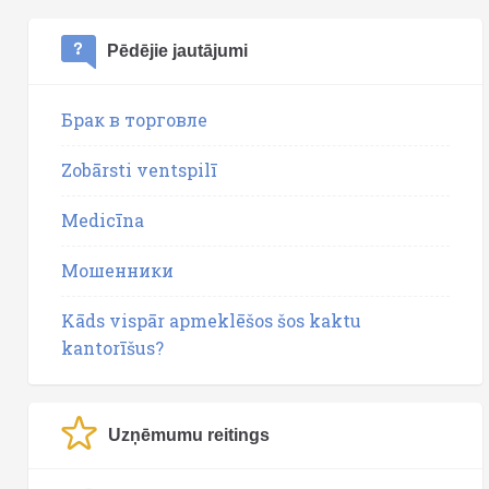
Pēdējie jautājumi
Брак в торговле
Zobārsti ventspilī
Medicīna
Мошенники
Kāds vispār apmeklēšos šos kaktu
kantorīšus?
Uzņēmumu reitings