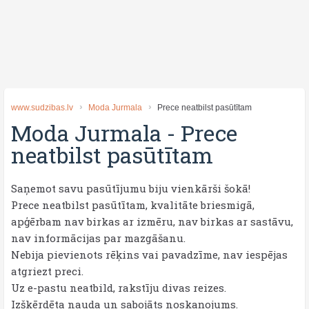
www.sudzibas.lv
Moda Jurmala
Prece neatbilst pasūtītam
Moda Jurmala
-
Prece
neatbilst pasūtītam
Saņemot savu pasūtījumu biju vienkārši šokā!
Prece neatbilst pasūtītam, kvalitāte briesmigā,
apģērbam nav birkas ar izmēru, nav birkas ar sastāvu,
nav informācijas par mazgāšanu.
Nebija pievienots rēķins vai pavadzīme, nav iespējas
atgriezt preci.
Uz e-pastu neatbild, rakstīju divas reizes.
Izškērdēta nauda un sabojāts noskaņojums.