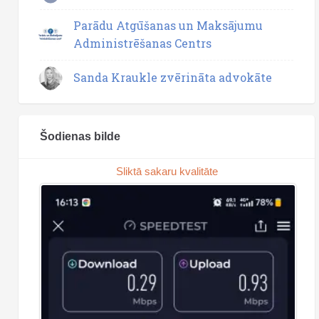
Parādu Atgūšanas un Maksājumu
Administrēšanas Centrs
Sanda Kraukle zvērināta advokāte
Šodienas bilde
Sliktā sakaru kvalitāte