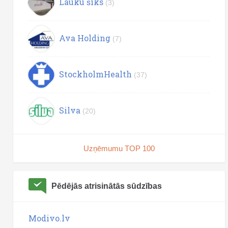
Lauku šiks
(3)
Ava Holding
(7)
StockholmHealth
(37)
Silva
(20)
Uzņēmumu TOP 100
Pēdējās atrisinātās sūdzības
Modivo.lv