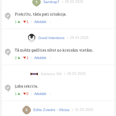
Sandrap7
28.03.2025
S
Piekrītu , tāda pati situācija.
1
1
Atbildēt
Good Intentions
28.03.2025
Tā mēdz gadīties sūtot no kreisām vietām.
2
1
Atbildēt
Karlsons XIII
28.03.2025
Ļuba iekrita..
1
0
Atbildēt
Edīte Zviedre - Vilciņa
31.03.2025
E