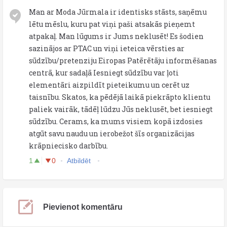
Man ar Moda Jūrmala ir identisks stāsts, saņēmu
lētu mēslu, kuru pat viņi paši atsakās pieņemt
atpakaļ. Man lūgums ir Jums neklusēt! Es šodien
sazinājos ar PTAC un viņi ieteica vērsties ar
sūdzību/pretenziju Eiropas Patērētāju informēšanas
centrā, kur sadaļā Iesniegt sūdzību var ļoti
elementāri aizpildīt pieteikumu un cerēt uz
taisnību. Skatos, ka pēdējā laikā piekrāpto klientu
paliek vairāk, tādēļ lūdzu Jūs neklusēt, bet iesniegt
sūdzību. Cerams, ka mums visiem kopā izdosies
atgūt savu naudu un ierobežot šīs organizācijas
krāpniecisko darbību.
1
0
Atbildēt
Pievienot komentāru