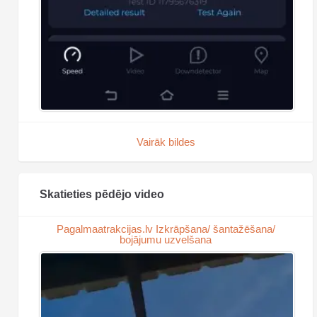
Vairāk bildes
Skatieties pēdējo video
Pagalmaatrakcijas.lv Izkrāpšana/ šantažēšana/
bojājumu uzvelšana