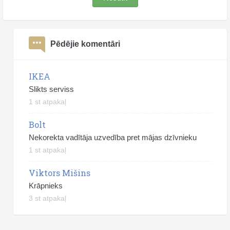
Pēdējie komentāri
IKEA
Slikts serviss
1 st atpakaļ
Bolt
Nekorekta vadītāja uzvedība pret mājas dzīvnieku
1 st atpakaļ
Viktors Mišins
Krāpnieks
3 st atpakaļ