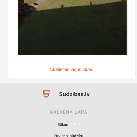
Skatieties visus video
Sudzibas.lv
GALVENĀ LAPA
Sākuma lapa
Pievienot sūdzību