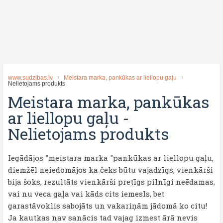
www.sudzibas.lv
Meistara marka, pankūkas ar liellopu gaļu
Nelietojams produkts
Meistara marka, pankūkas
ar liellopu gaļu
-
Nelietojams produkts
Iegādājos "meistara marka "pankūkas ar liellopu gaļu,
diemžēl neiedomājos ka čeks būtu vajadzīgs, vienkārši
bija šoks, rezultāts vienkārši pretīgs pilnīgi neēdamas,
vai nu veca gaļa vai kāds cits iemesls, bet
garastāvoklis sabojāts un vakariņām jādomā ko citu!
Ja kautkas nav sanācis tad vajag izmest ārā nevis