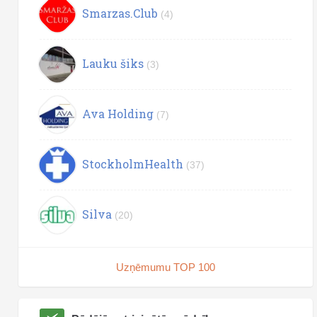
Smarzas.Club
(4)
Lauku šiks
(3)
Ava Holding
(7)
StockholmHealth
(37)
Silva
(20)
Uzņēmumu TOP 100