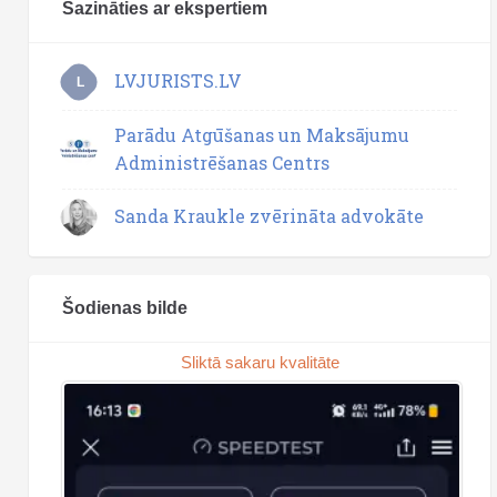
Sazināties ar ekspertiem
LVJURISTS.LV
L
Parādu Atgūšanas un Maksājumu
Administrēšanas Centrs
Sanda Kraukle zvērināta advokāte
Šodienas bilde
Sliktā sakaru kvalitāte