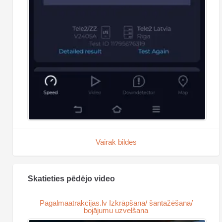
Vairāk bildes
Skatieties pēdējo video
Pagalmaatrakcijas.lv Izkrāpšana/ šantažēšana/
bojājumu uzvelšana