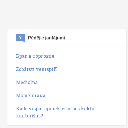
Pēdējie jautājumi
Брак в торговле
Zobārsti ventspilī
Medicīna
Мошенники
Kāds vispār apmeklēšos šos kaktu
kantorīšus?