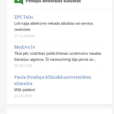
Pēdējās atrisinātās sūdzības
ZPC Talsi
Loti rupja attieksme nekada atbalsta vai servisa
neeksiste
19 st atpakaļ
Modivo.lv
Tikai pēc sūdzības publicēšanas uzņēmums naudas
līdzekļus atgrieza. Šī viennozīmīgi bija pirmā un...
03.08.2026
Paula Stradiņa klīniskā universitātes
slimnīca
Mīļš paldies!
01.08.2026