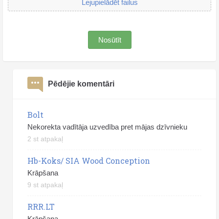
Lejupielādēt failus
Nosūtīt
Pēdējie komentāri
Bolt
Nekorekta vadītāja uzvedība pret mājas dzīvnieku
2 st atpakaļ
Hb-Koks/ SIA Wood Conception
Krāpšana
9 st atpakaļ
RRR.LT
Krāpšana