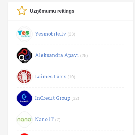
Uzņēmumu reitings
Yesmobile.lv
(23)
Aleksandra Apavi
(25)
Laimes Lācis
(10)
InCredit Group
(32)
Nano IT
(7)