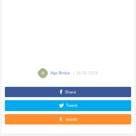
Aija Broka
15.05.2026
A
Share
Tweet
Ieteikt