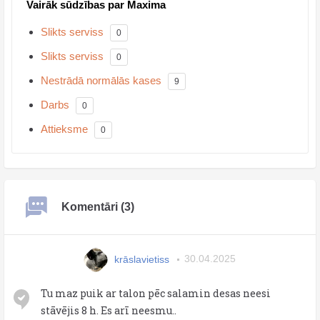
Vairāk sūdzības par Maxima
Slikts serviss
0
Slikts serviss
0
Nestrādā normālās kases
9
Darbs
0
Attieksme
0
Komentāri (3)
krāslavietiss
30.04.2025
Tu maz puik ar talon pēc salamin desas neesi
stāvējis 8 h. Es arī neesmu..