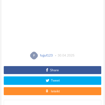
fujjuf123
30.04.2025
F
Share
Tweet
Ieteikt