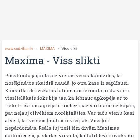
www.sudzibas.lv
MAXIMA
Viss slikti
Maxima
-
Viss slikti
Pusstundu jāgaida aiz vienas vecas kundzītes, lai
norēķinātos skaidrā naudā, jo otra kase ir saplīsusi.
Konsultante izskatās ļoti neapmierināta ar dzīvi un
visslielākais šoks bija tas, ka iebrauc apkopēja ar to
lielo tīrīšanas agregātu un bez maz vai brauc uz kājām,
pat neļauj cilvēkiem norēķināties. Var taču vienu kasi
atvērt, lai veciem ļaudīm ir vieglāk. Viss ļoti
nepārdomāts. Reāls fuj tieši šīm divām Maximas
darbiniecēm, jo skatās virsū tā, ka tūlīt tevi novāks no