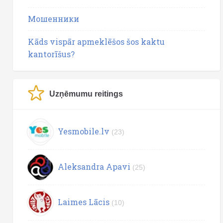
Мошенники
Kāds vispār apmeklēšos šos kaktu
kantorīšus?
Uzņēmumu reitings
Yesmobile.lv
(23)
Aleksandra Apavi
(25)
Laimes Lācis
(10)