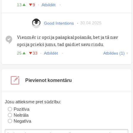
13
9
Atbildēt
Good Intentions
30.04.2025
Vienmēr ir opcija pašapkalpošanās, bet ja tā nav
opcija priekš jums, tad gaidiet savu rindu.
25
33
Atbildēt
Atbildes (1)
Pievienot komentāru
Jūsu attieksme pret sūdzību:
Pozitīva
Neitrāla
Negatīva