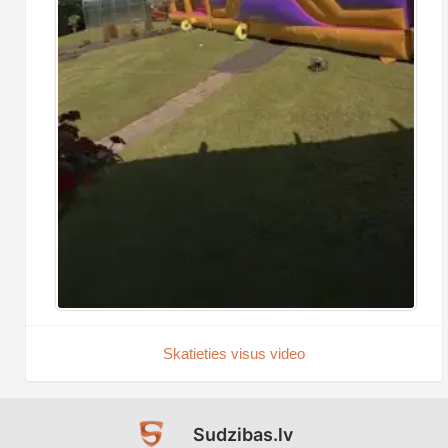
Skatieties visus video
Sudzibas.lv