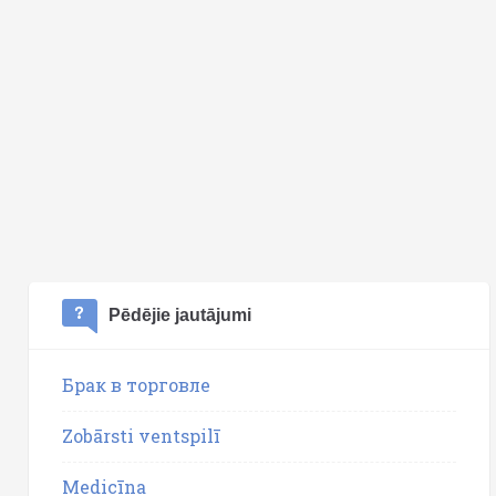
Pēdējie jautājumi
Брак в торговле
Zobārsti ventspilī
Medicīna