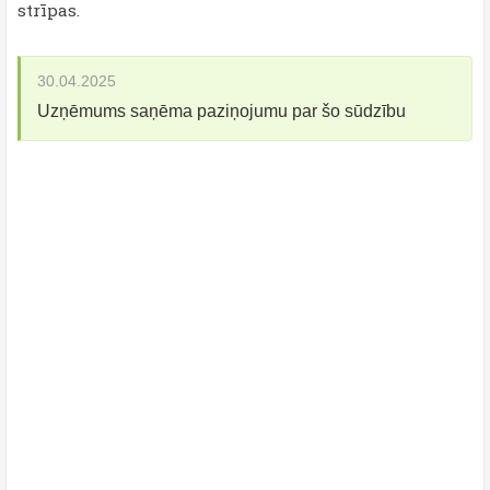
strīpas.
30.04.2025
Uzņēmums saņēma paziņojumu par šo sūdzību