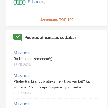
Silva
(20)
Uzņēmumu TOP 100
Pēdējās atrisinātās sūdzības
Maxima
Rīt iešu pēc zemenēm!;)
15.05.2026
Maxima
Pārdevējai bija rupja atieksme kā tas var būt? ka
komadē . Varbūt nejiet vispār uz jūsu veikalu...
05.07.2025
Maxima