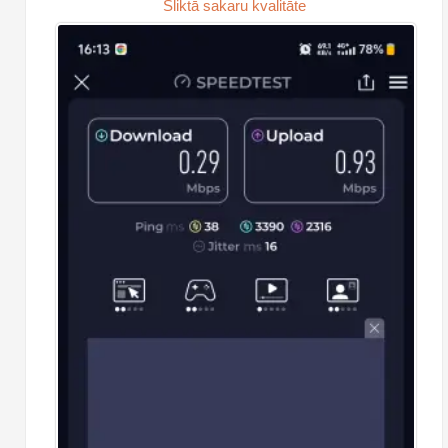
Sliktā sakaru kvalitāte