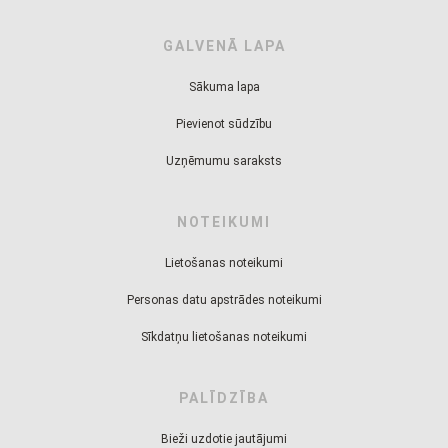
GALVENĀ LAPA
Sākuma lapa
Pievienot sūdzību
Uzņēmumu saraksts
NOTEIKUMI
Lietošanas noteikumi
Personas datu apstrādes noteikumi
Sīkdatņu lietošanas noteikumi
PALĪDZĪBA
Bieži uzdotie jautājumi