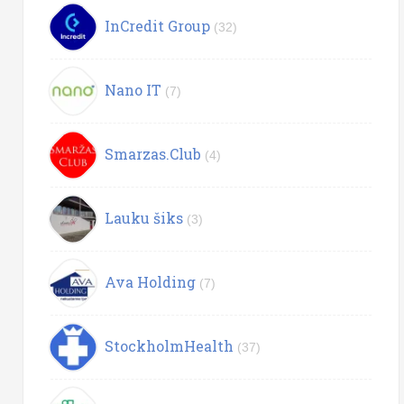
InCredit Group
(32)
Nano IT
(7)
Smarzas.Club
(4)
Lauku šiks
(3)
Ava Holding
(7)
StockholmHealth
(37)