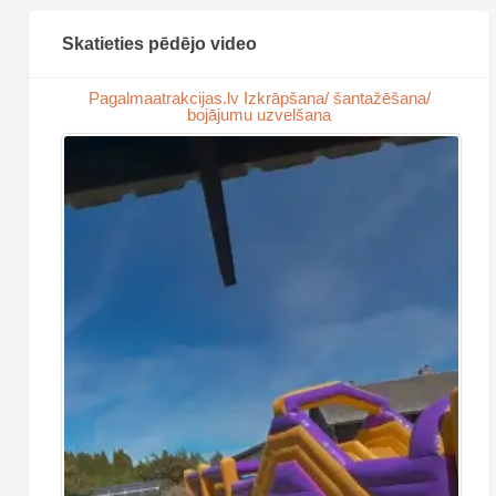
Skatieties pēdējo video
Pagalmaatrakcijas.lv Izkrāpšana/ šantažēšana/
bojājumu uzvelšana