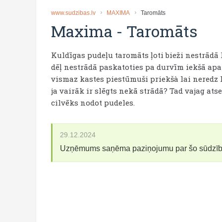
www.sudzibas.lv
MAXIMA
Taromāts
Maxima
-
Taromāts
Kuldīgas pudeļu taromāts ļoti bieži nestrādā
dēļ nestrādā paskatoties pa durvīm iekšā apar
vismaz kastes piestūmuši priekšà lai neredz k
ja vairāk ir slēgts nekā strādā? Tad vajag ats
cilvēks nodot pudeles.
29.12.2024
Uzņēmums saņēma paziņojumu par šo sūdzī