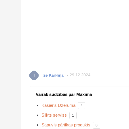
Ilze Kārkliņa
29.12.2024
I
Vairāk sūdzības par Maxima
Kasieris Dzērumā
4
Slikts serviss
1
Sapuvis pārtikas produkts
0