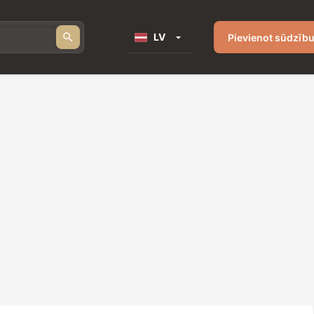
LV
Pievienot sūdzīb