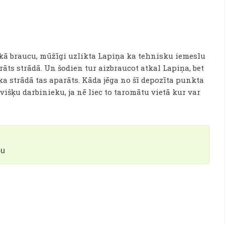
 kā braucu, mūžīgi uzlikta Lapiņa ka tehnisku iemeslu
āts strādā. Un šodien tur aizbraucot atkal Lapiņa, bet
a strādā tas aparāts. Kāda jēga no šī depozīta punkta
evišķu darbinieku, ja nē liec to taromātu vietā kur var
bu