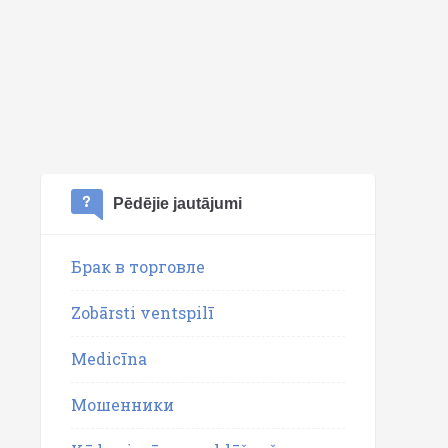
Pēdējie jautājumi
Брак в торговле
Zobārsti ventspilī
Medicīna
Мошенники