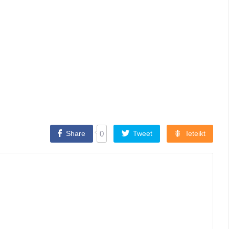
Share
0
Tweet
Ieteikt