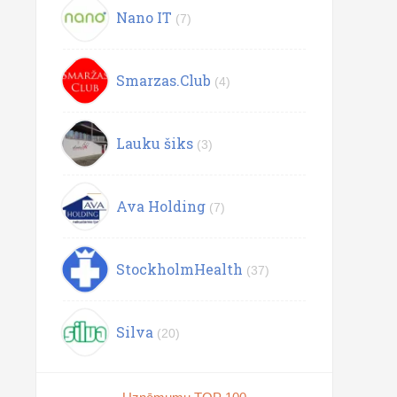
Nano IT
(7)
Smarzas.Club
(4)
Lauku šiks
(3)
Ava Holding
(7)
StockholmHealth
(37)
Silva
(20)