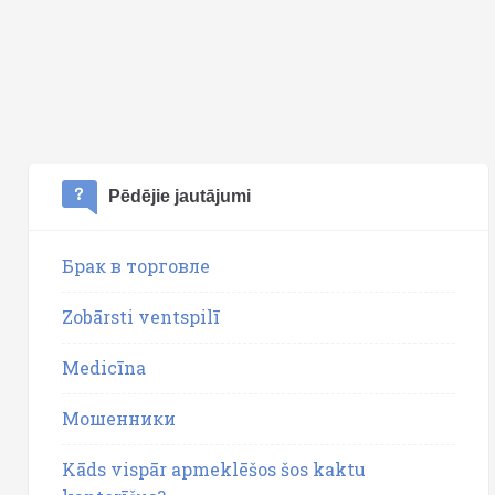
Pēdējie jautājumi
Брак в торговле
Zobārsti ventspilī
Medicīna
Мошенники
Kāds vispār apmeklēšos šos kaktu