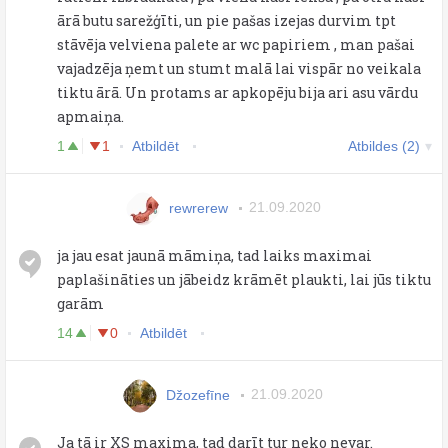
ārā butu sarežģīti, un pie pašas izejas durvim tpt
stāvēja velviena palete ar wc papiriem , man pašai
vajadzēja ņemt un stumt malā lai vispār no veikala
tiktu ārā. Un protams ar apkopēju bija ari asu vārdu
apmaiņa.
1
1
Atbildēt
Atbildes (2)
rewrerew
21.09.2020
ja jau esat jaunā māmiņa, tad laiks maximai
paplašināties un jābeidz krāmēt plaukti, lai jūs tiktu
garām
14
0
Atbildēt
Džozefīne
21.09.2020
Ja tā ir XS maxima, tad darīt tur neko nevar.