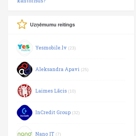
kantorīšus?
Uzņēmumu reitings
Yesmobile.lv
(23)
Aleksandra Apavi
(25)
Laimes Lācis
(10)
InCredit Group
(32)
Nano IT
(7)