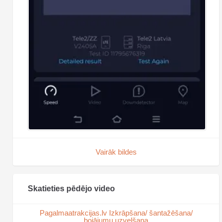
Vairāk bildes
Skatieties pēdējo video
Pagalmaatrakcijas.lv Izkrāpšana/ šantažēšana/
bojājumu uzvelšana