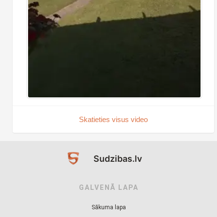
Skatieties visus video
Sudzibas.lv
GALVENĀ LAPA
Sākuma lapa