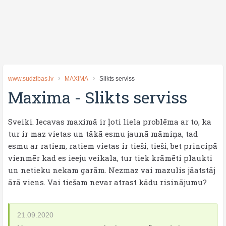
www.sudzibas.lv
MAXIMA
Slikts serviss
Maxima
-
Slikts serviss
Sveiki. Iecavas maximā ir ļoti liela problēma ar to, ka
tur ir maz vietas un tākā esmu jaunā māmiņa, tad
esmu ar ratiem, ratiem vietas ir tieši, tieši, bet principā
vienmēr kad es ieeju veikala, tur tiek krāmēti plaukti
un netieku nekam garām. Nezmaz vai mazulis jāatstāj
ārā viens. Vai tiešam nevar atrast kādu risinājumu?
21.09.2020