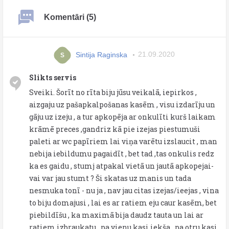
Komentāri (5)
Sintija Raginska
21.09.2020
S
Slikts servis
Sveiki. Šorīt no rīta biju jūsu veikalā, iepirkos ,
aizgaju uz pašapkalpošanas kasēm , visu izdarīju un
gāju uz izeju , a tur apkopēja ar onkulīti kurš laikam
krāmē preces ,gandriz kā pie izejas piestumuši
paleti ar wc papīriem lai viņa varētu izslaucit , man
nebija iebildumu pagaidīt , bet tad ,tas onkulis redz
ka es gaidu , stumj atpakal vietā un jautā apkopejai-
vai var jau stumt ? Ši skatas uz manis un tada
nesmuka tonī - nu ja , nav jau citas izejas/ieejas , vina
to biju domajusi , lai es ar ratiem eju caur kasēm, bet
piebildīšu , ka maximā bija daudz tauta un lai ar
ratiem izbraukatu , pa vienu kasi iekša , pa otru kasi