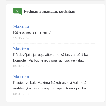
Pēdējās atrisinātās sūdzības
Maxima
Rīt iešu pēc zemenēm!;)
15.05.2026
Maxima
Pārdevējai bija rupja atieksme kā tas var būt? ka
komadē . Varbūt nejiet vispār uz jūsu veikalu...
05.07.2025
Maxima
Paldies veikala Maxima Nākutnes ielā Valmierā
vadītājai,ka manu ziņojuma lapiņu tomēr pielika...
08.01.2025