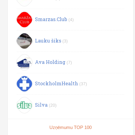
Smarzas.Club
(4)
Lauku šiks
(3)
Ava Holding
(7)
StockholmHealth
(37)
Silva
(20)
Uzņēmumu TOP 100