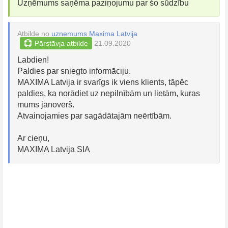
Uzņēmums saņēma paziņojumu par šo sūdzību
Atbilde no
uznemums Maxima Latvija
Pārstāvja atbilde
21.09.2020
Labdien!
Paldies par sniegto informāciju.
MAXIMA Latvija ir svarīgs ik viens klients, tāpēc
paldies, ka norādiet uz nepilnībām un lietām, kuras
mums jānovērš.
Atvainojamies par sagādātajām neērtībām.
Ar cieņu,
MAXIMA Latvija SIA