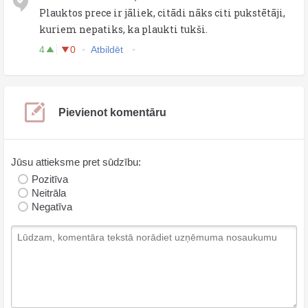
Plauktos prece ir jāliek, citādi nāks citi pukstētāji,
kuriem nepatiks, ka plaukti tukši.
4
0
Atbildēt
Pievienot komentāru
Jūsu attieksme pret sūdzību:
Pozitīva
Neitrāla
Negatīva