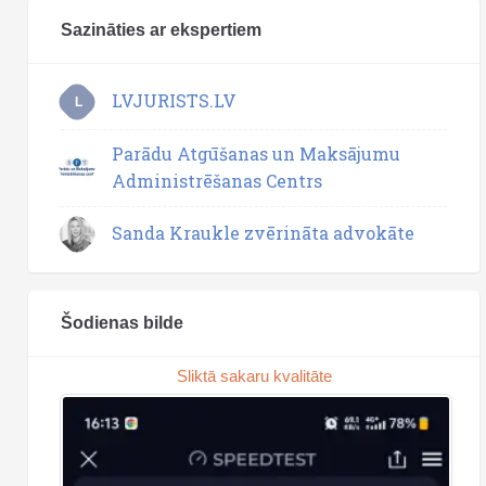
Sazināties ar ekspertiem
LVJURISTS.LV
L
Parādu Atgūšanas un Maksājumu
Administrēšanas Centrs
Sanda Kraukle zvērināta advokāte
Šodienas bilde
Sliktā sakaru kvalitāte