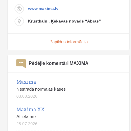
www.maxima.lv
Krustkalni, Ķekavas novads “Abras”
Papildus informācija
Pēdējie komentāri MAXIMA
Maxima
Nestrādā normālās kases
03.08.2026
Maxima XX
Attieksme
28.07.2026