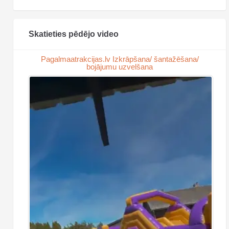
Skatieties pēdējo video
Pagalmaatrakcijas.lv Izkrāpšana/ šantažēšana/
bojājumu uzvelšana