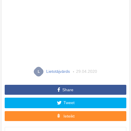
Lietotājvārds
29.04.2020
L
Share
Tweet
Ieteikt