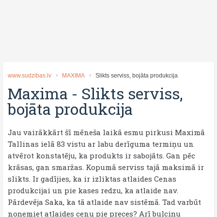
www.sudzibas.lv
MAXIMA
Slikts serviss, bojāta produkcija
Maxima
-
Slikts serviss,
bojāta produkcija
Jau vairākkārt šī mēneša laikā esmu pirkusi Maximā
Tallinas ielā 83 vistu ar labu derīguma termiņu un
atvērot konstatēju, ka produkts ir sabojāts. Gan pēc
krāsas, gan smaržas. Kopumā serviss tajā maksimā ir
slikts. Ir gadījies, ka ir izliktas atlaides Cenas
produkcijai un pie kases redzu, ka atlaide nav.
Pārdevēja Saka, ka tā atlaide nav sistēmā. Tad varbūt
noņemiet atlaides cenu pie preces? Arī bulciņu