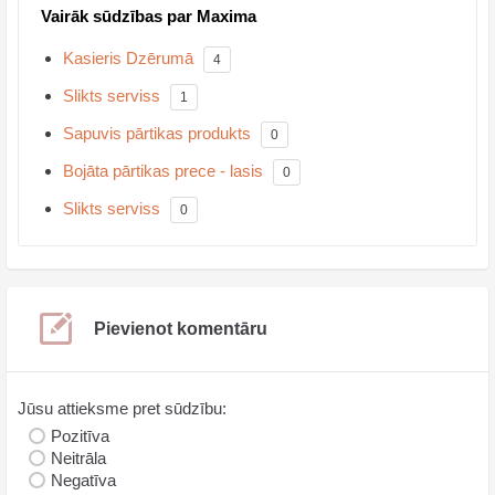
Vairāk sūdzības par Maxima
Kasieris Dzērumā
4
Slikts serviss
1
Sapuvis pārtikas produkts
0
Bojāta pārtikas prece - lasis
0
Slikts serviss
0
Pievienot komentāru
Jūsu attieksme pret sūdzību:
Pozitīva
Neitrāla
Negatīva