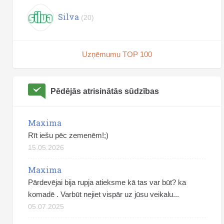
Silva
(20)
Uzņēmumu TOP 100
Pēdējās atrisinātās sūdzības
Maxima
Rīt iešu pēc zemenēm!;)
15.05.2026
Maxima
Pārdevējai bija rupja atieksme kā tas var būt? ka
komadē . Varbūt nejiet vispār uz jūsu veikalu...
05.07.2025