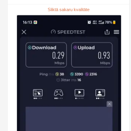
Sliktā sakaru kvalitāte