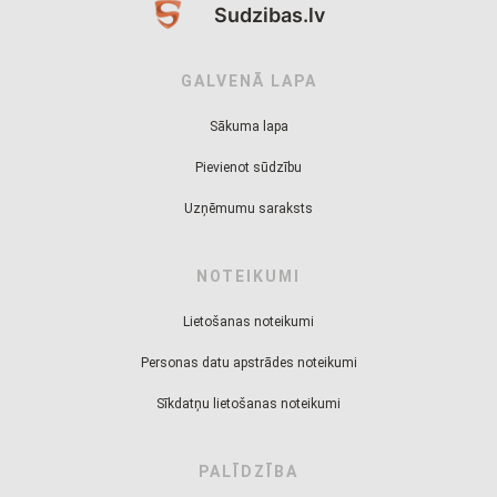
Sudzibas.lv
GALVENĀ LAPA
Sākuma lapa
Pievienot sūdzību
Uzņēmumu saraksts
NOTEIKUMI
Lietošanas noteikumi
Personas datu apstrādes noteikumi
Sīkdatņu lietošanas noteikumi
PALĪDZĪBA