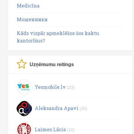
Medicīna
Мошенники
Kāds vispār apmeklēšos šos kaktu
kantorīšus?
Uzņēmumu reitings
Yesmobile.lv
(23)
Aleksandra Apavi
(25)
Laimes Lācis
(10)