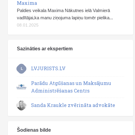
Maxima
Paldies veikala Maxima Nākutnes ielā Valmierā
vadītājai,ka manu ziņojuma lapiņu tomēr pielika...
08.01.2025
Sazināties ar ekspertiem
LVJURISTS.LV
L
Parādu Atgūšanas un Maksājumu
Administrēšanas Centrs
Sanda Kraukle zvērināta advokāte
Šodienas bilde