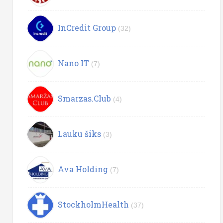
InCredit Group
(32)
Nano IT
(7)
Smarzas.Club
(4)
Lauku šiks
(3)
Ava Holding
(7)
StockholmHealth
(37)