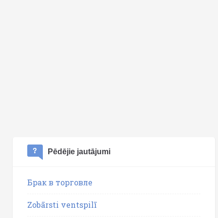
Pēdējie jautājumi
Брак в торговле
Zobārsti ventspilī