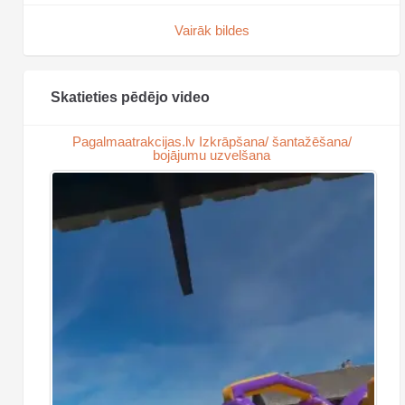
Vairāk bildes
Skatieties pēdējo video
Pagalmaatrakcijas.lv Izkrāpšana/ šantažēšana/
bojājumu uzvelšana