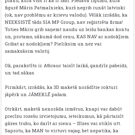
plānu, kurā viss it kā ir labi. Piedāvā līgumu, kurā
figurē Māris Patmalnieks, kurš negrib runāt latviski
(ok, nav problēmu ar krievu valodu). Vēlāk izrādās, ka
NEEKSISTĒ tāds SIA MP Group, nav reģistrēta firma!
Toties Māris grib saņemt naudu uz leišu bankas kontu
un, protams, sākumā dod cenu, KAS NAV ar nodokļiem.
Gribat ar nodokļiem? Pieliksim un nez vai
samaksāsim valstij.
Ok, parakstīts ir. Atbrauc taisīt laikā, gandrīz pabeidz,
un tad sākas.
Pirmkārt, izrādās, ka 3D maketā norādītie rokturi
jāpērk un JĀMEKLĒ pašam.
Otrkārt, maketā nenorāda izmērus, knapi var dabūt
precīzu rozešu izvietojumu, ieteikumus, kā pārtaisīt
gāzes trubu, ko darīt ar sienu – flīzes vai stikls utt.
Saprotu, ka MAN to virtuvi vajag, bet nepatika, ka