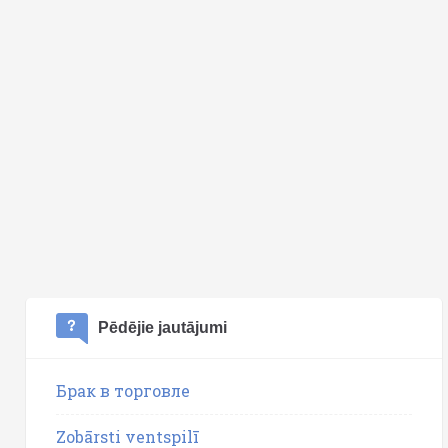
Pēdējie jautājumi
Брак в торговле
Zobārsti ventspilī