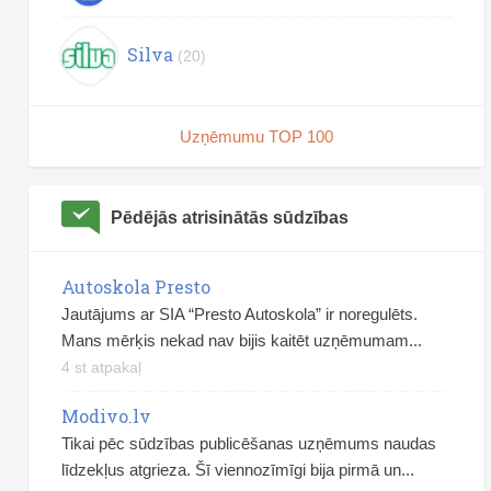
Silva
(20)
Uzņēmumu TOP 100
Pēdējās atrisinātās sūdzības
Autoskola Presto
Jautājums ar SIA “Presto Autoskola” ir noregulēts.
Mans mērķis nekad nav bijis kaitēt uzņēmumam...
4 st atpakaļ
Modivo.lv
Tikai pēc sūdzības publicēšanas uzņēmums naudas
līdzekļus atgrieza. Šī viennozīmīgi bija pirmā un...