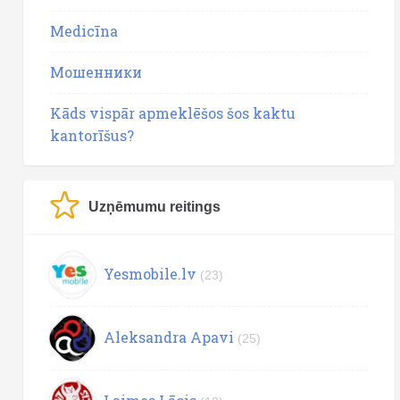
Medicīna
Мошенники
Kāds vispār apmeklēšos šos kaktu
kantorīšus?
Uzņēmumu reitings
Yesmobile.lv
(23)
Aleksandra Apavi
(25)