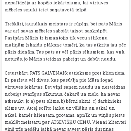
nepalīdzēja ar kopējo iekārtojumu, lai virtuves
mēbeles smuki ieiet sagatavotā telpā.
Treškārt, jaunākais meistars ir rūpīgs, bet pats Māris
var arī savas mēbeles sabojāt taisot, saskrāpēt.
Paziņām Māris ir izmantojis tik vecu silikonu
maliņām (skaidu plāksne tomēr), ka tas atkrita jau pēc
pāris dienām. Tas pats ar vēl pāris sīkumiem, kas vnk
neturās, jo Māris steidzas pabeigt un dabūt naudu.
Ceturtkārt, PATS GALVENAIS: attieksme pret klientiem.
Es pazīstu vēl divus, kas pasūtīja pie Māra šogad
virtuves iekārtas. Bet viņš saņem naudu un nesteidzas
nobeigt svarīgus sīkumus, čakarē un melo, ka nevar
atbraukt, jo a) pats slims, b) bērni slimi, c) darbinieks
slims utt. Atceļ solīto laiku uz vēlāku un atkal un
atkal, kamēr klientam, protams, apnīk un viņš spiests
meklēt meistaru par ATSEVIŠĶU CENU. Vienai klientei
viņš trīs nedēļu laikā nevar atvest pāris durtiņas