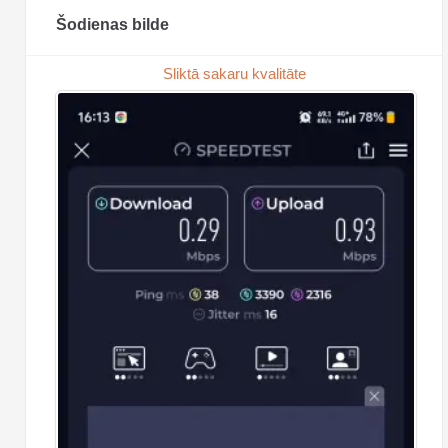
Šodienas bilde
Sliktā sakaru kvalitāte