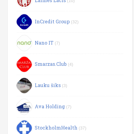
Laimes Lācis
(10)
InCredit Group
(32)
Nano IT
(7)
Smarzas.Club
(4)
Lauku šiks
(3)
Ava Holding
(7)
StockholmHealth
(37)