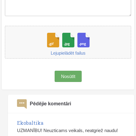
Lejupielādēt failus
Nosūtīt
Pēdējie komentāri
Ekobaltika
UZMANĪBU! Neuzticams veikals, neatgriež naudu!