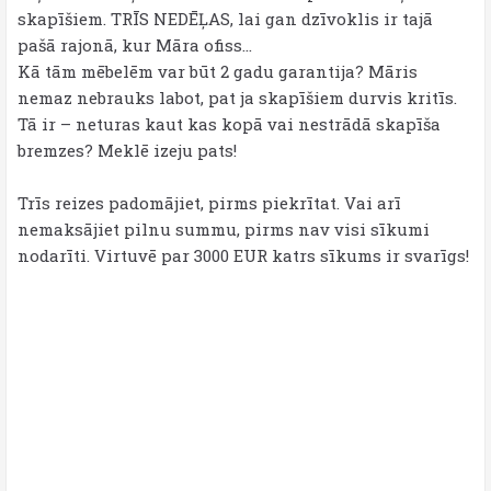
skapīšiem. TRĪS NEDĒĻAS, lai gan dzīvoklis ir tajā
pašā rajonā, kur Māra ofiss…
Kā tām mēbelēm var būt 2 gadu garantija? Māris
nemaz nebrauks labot, pat ja skapīšiem durvis kritīs.
Tā ir – neturas kaut kas kopā vai nestrādā skapīša
bremzes? Meklē izeju pats!
Trīs reizes padomājiet, pirms piekrītat. Vai arī
nemaksājiet pilnu summu, pirms nav visi sīkumi
nodarīti. Virtuvē par 3000 EUR katrs sīkums ir svarīgs!