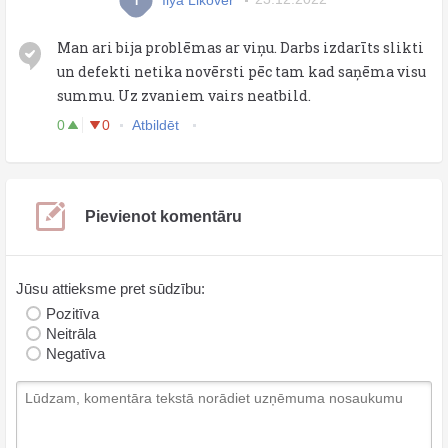
I
Man ari bija problēmas ar viņu. Darbs izdarīts slikti
un defekti netika novērsti pēc tam kad saņēma visu
summu. Uz zvaniem vairs neatbild.
0
0
Atbildēt
Pievienot komentāru
Jūsu attieksme pret sūdzību:
Pozitīva
Neitrāla
Negatīva