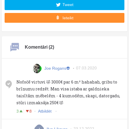
Tweet
Ieteikt
Komentāri (2)
Joe Rogans👽
07.03.2020
Nofočē virtuvi 🤣 3000€ par 6 m² hahahah, gribu to
brīnumu redzēt. Man visa istaba ar galdnieka
taisītām mēbelēm - 4 kumodēm, skapi, datorgadu,
stūri izmaksāja 250€ 🤣
3
8
Atbildēt
Ilya Likover
23.12.2022