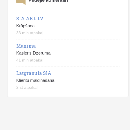
Pēdējie komentāri
SIA AKL.LV
Krāpšana
33 min atpakaļ
Maxima
Kasieris Dzērumā
41 min atpakaļ
Latgranula SIA
Klientu maldināšana
2 st atpakaļ