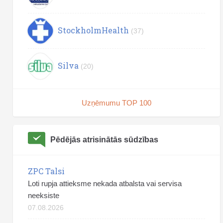
StockholmHealth
(37)
Silva
(20)
Uzņēmumu TOP 100
Pēdējās atrisinātās sūdzības
ZPC Talsi
Loti rupja attieksme nekada atbalsta vai servisa
neeksiste
07.08.2026