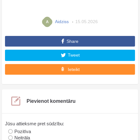
Aidziss
15.05.2026
A
Share
Tweet
Ieteikt
Pievienot komentāru
Jūsu attieksme pret sūdzību:
Pozitīva
Neitrāla