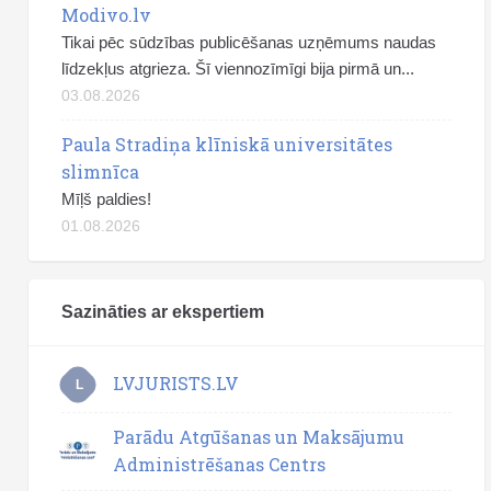
Modivo.lv
Tikai pēc sūdzības publicēšanas uzņēmums naudas
līdzekļus atgrieza. Šī viennozīmīgi bija pirmā un...
03.08.2026
Paula Stradiņa klīniskā universitātes
slimnīca
Mīļš paldies!
01.08.2026
Sazināties ar ekspertiem
LVJURISTS.LV
L
Parādu Atgūšanas un Maksājumu
Administrēšanas Centrs