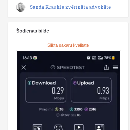
Sanda Kraukle zvērināta advokāte
Šodienas bilde
Sliktā sakaru kvalitāte