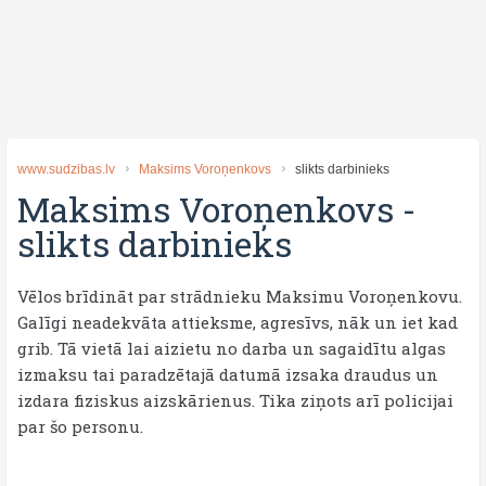
www.sudzibas.lv
Maksims Voroņenkovs
slikts darbinieks
Maksims Voroņenkovs
-
slikts darbinieks
Vēlos brīdināt par strādnieku Maksimu Voroņenkovu.
Galīgi neadekvāta attieksme, agresīvs, nāk un iet kad
grib. Tā vietā lai aizietu no darba un sagaidītu algas
izmaksu tai paradzētajā datumā izsaka draudus un
izdara fiziskus aizskārienus. Tika ziņots arī policijai
par šo personu.