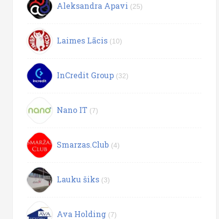
Aleksandra Apavi
(25)
Laimes Lācis
(10)
InCredit Group
(32)
Nano IT
(7)
Smarzas.Club
(4)
Lauku šiks
(3)
Ava Holding
(7)