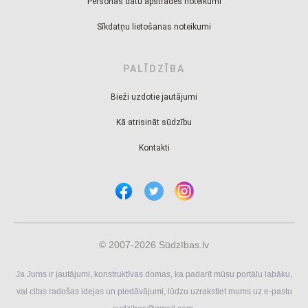
Personas datu apstrādes noteikumi
Sīkdatņu lietošanas noteikumi
PALĪDZĪBA
Bieži uzdotie jautājumi
Kā atrisināt sūdzību
Kontakti
© 2007-2026 Sūdzības.lv
Ja Jums ir jautājumi, konstruktīvas domas, ka padarīt mūsu portālu labāku,
vai citas radošas idejas un piedāvājumi, lūdzu uzrakstiet mums uz e-pastu