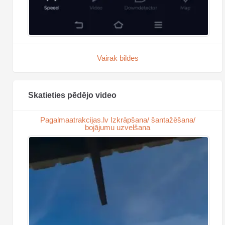
Vairāk bildes
Skatieties pēdējo video
Pagalmaatrakcijas.lv Izkrāpšana/ šantažēšana/
bojājumu uzvelšana