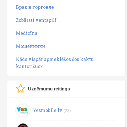
Брак в торговле
Zobārsti ventspilī
Medicīna
Мошенники
Kāds vispār apmeklēšos šos kaktu
kantorīšus?
Uzņēmumu reitings
Yesmobile.lv
(23)