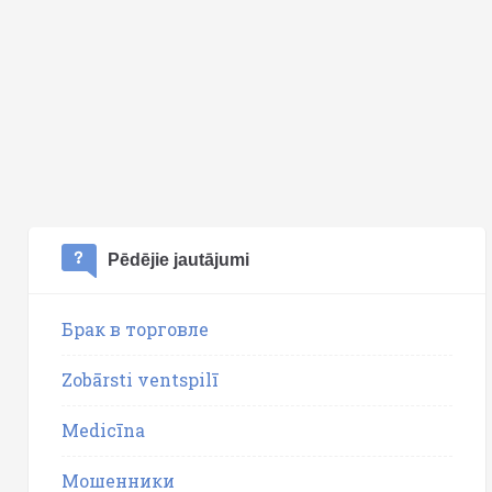
Pēdējie jautājumi
Брак в торговле
Zobārsti ventspilī
Medicīna
Мошенники