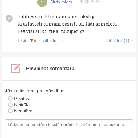
Sirds miers
25.05.2025
S
Paldies šim klientam kurš rakstīja.
Kraslavieti tu mani pazīsti lai šādi apmelotu.
Tev visi slikti tikai tu superīgs.
17
6
Atbildēt
Atbildes (1)
Pievienot komentāru
Jūsu attieksme pret sūdzību:
Pozitīva
Neitrāla
Negatīva