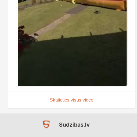
Skatieties visus video
Sudzibas.lv