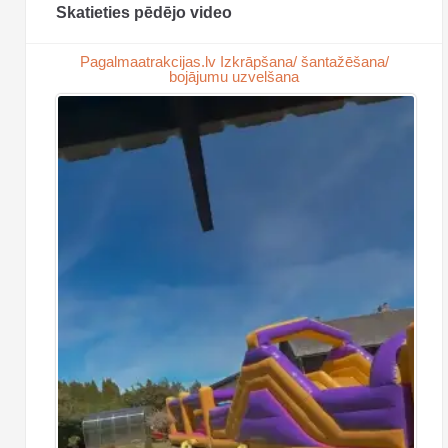
Skatieties pēdējo video
Pagalmaatrakcijas.lv Izkrāpšana/ šantažēšana/
bojājumu uzvelšana