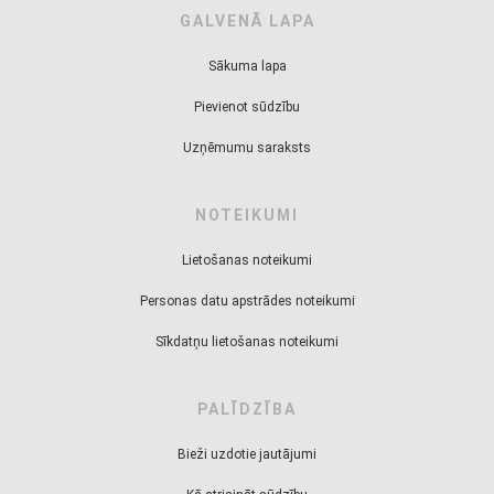
GALVENĀ LAPA
Sākuma lapa
Pievienot sūdzību
Uzņēmumu saraksts
NOTEIKUMI
Lietošanas noteikumi
Personas datu apstrādes noteikumi
Sīkdatņu lietošanas noteikumi
PALĪDZĪBA
Bieži uzdotie jautājumi