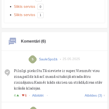
Slikts serviss
0
Slikts serviss
1
Komentāri (6)
SauleSpožā
25.05.2025
S
Pilnīgi piekrītu.Tā sieviete ir super.Vienmēr visu
zina,palīdz kā arī manā situācijā atrada ātru
risinājumu.Kamēr kāds skrien un strādā,divas stāv
krāsās klačojas.
4
6
Atbildēt
Atbildes (3)