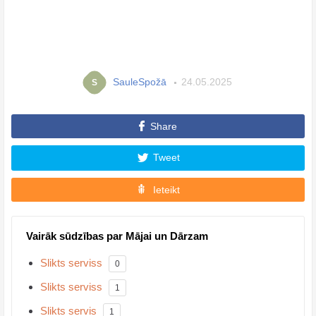
SauleSpožā
24.05.2025
S
Share
Tweet
Ieteikt
Vairāk sūdzības par Mājai un Dārzam
Slikts serviss
0
Slikts serviss
1
Slikts servis
1