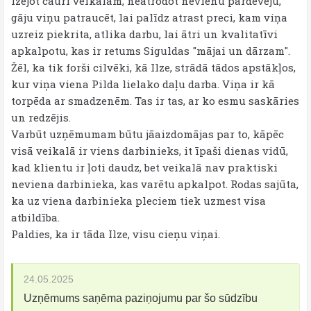
Izejot cauri veikalam, neatrodot nevienu pārdevēju,
gāju viņu patraucēt, lai palīdz atrast preci, kam viņa
uzreiz piekrita, atlika darbu, lai ātri un kvalitatīvi
apkalpotu, kas ir retums Siguldas "mājai un dārzam".
Žēl, ka tik forši cilvēki, kā Ilze, strādā tādos apstākļos,
kur viņa viena Pilda lielako daļu darba. Viņa ir kā
torpēda ar smadzenēm. Tas ir tas, ar ko esmu saskāries
un redzējis.
Varbūt uzņēmumam būtu jāaizdomājas par to, kāpēc
visā veikalā ir viens darbinieks, it īpaši dienas vidū,
kad klientu ir ļoti daudz, bet veikalā nav praktiski
neviena darbinieka, kas varētu apkalpot. Rodas sajūta,
ka uz viena darbinieka pleciem tiek uzmest visa
atbildība.
Paldies, ka ir tāda Ilze, visu cieņu viņai.
24.05.2025
Uzņēmums saņēma paziņojumu par šo sūdzību