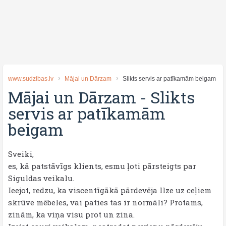
www.sudzibas.lv
Mājai un Dārzam
Slikts servis ar patīkamām beigam
Mājai un Dārzam
-
Slikts
servis ar patīkamām
beigam
Sveiki,
es, kā patstāvīgs klients, esmu ļoti pārsteigts par
Siguldas veikalu.
Ieejot, redzu, ka viscentīgākā pārdevēja Ilze uz ceļiem
skrūve mēbeles, vai paties tas ir normāli? Protams,
zinām, ka viņa visu prot un zina.