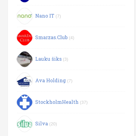
Nano IT
(7)
Smarzas.Club
(4)
Lauku šiks
(3)
Ava Holding
(7)
StockholmHealth
(37)
Silva
(20)