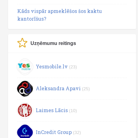
Kāds vispār apmeklēšos šos kaktu
kantorīšus?
Uzņēmumu reitings
Yesmobile.lv
(23)
Aleksandra Apavi
(25)
Laimes Lācis
(10)
InCredit Group
(32)