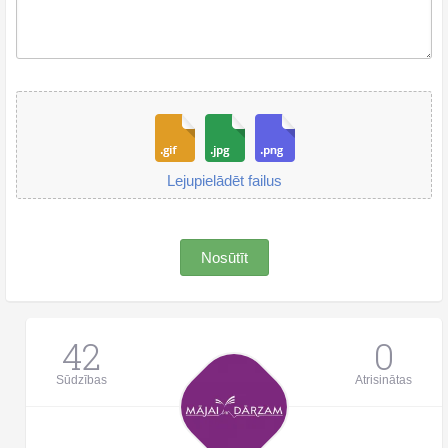
Lejupielādēt failus
Nosūtīt
42
0
Sūdzības
Atrisinātas