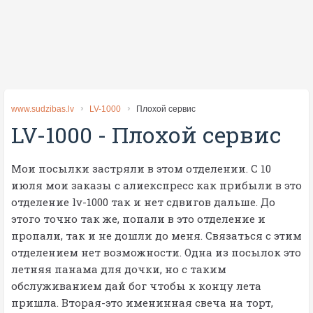
www.sudzibas.lv
LV-1000
Плохой сервис
LV-1000
-
Плохой сервис
Мои посылки застряли в этом отделении. С 10
июля мои заказы с алиекспресс как прибыли в это
отделение lv-1000 так и нет сдвигов дальше. До
этого точно так же, попали в это отделение и
пропали, так и не дошли до меня. Связаться с этим
отделением нет возможности. Одна из посылок это
летняя панама для дочки, но с таким
обслуживанием дай бог чтобы к концу лета
пришла. Вторая-это именинная свеча на торт,