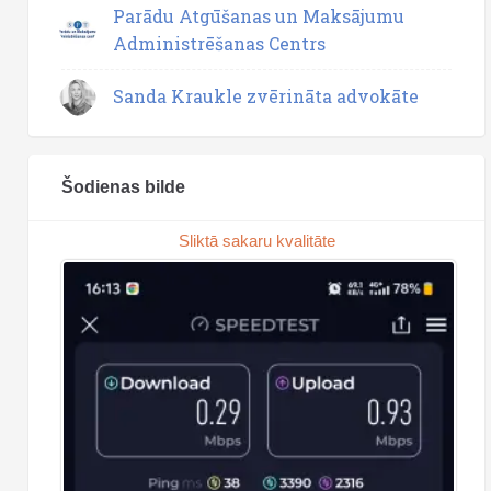
Parādu Atgūšanas un Maksājumu
Administrēšanas Centrs
Sanda Kraukle zvērināta advokāte
Šodienas bilde
Sliktā sakaru kvalitāte