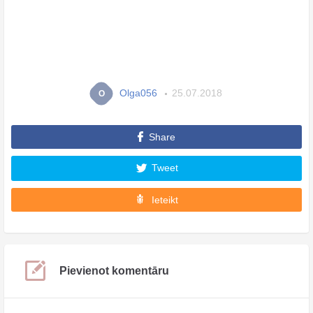
Olga056
25.07.2018
O
Share
Tweet
Ieteikt
Pievienot komentāru