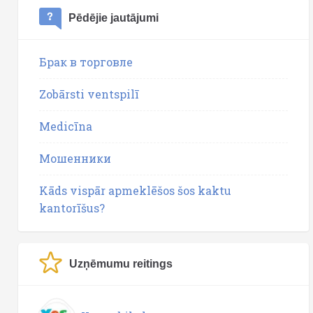
Pēdējie jautājumi
Брак в торговле
Zobārsti ventspilī
Medicīna
Мошенники
Kāds vispār apmeklēšos šos kaktu
kantorīšus?
Uzņēmumu reitings