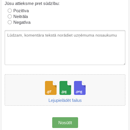
Jūsu attieksme pret sūdzību:
Pozitīva
Neitrāla
Negatīva
Lejupielādēt failus
Nosūtīt