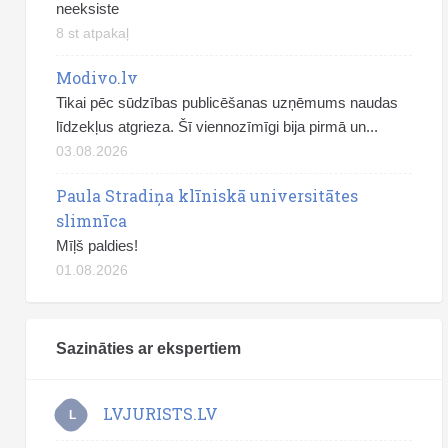
neeksiste
8 st atpakaļ
Modivo.lv
Tikai pēc sūdzības publicēšanas uzņēmums naudas
līdzekļus atgrieza. Šī viennozīmīgi bija pirmā un...
03.08.2026
Paula Stradiņa klīniskā universitātes
slimnīca
Mīļš paldies!
01.08.2026
Sazināties ar ekspertiem
LVJURISTS.LV
L