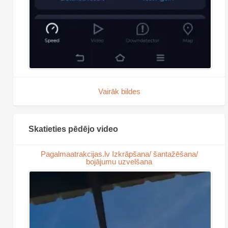
Vairāk bildes
Skatieties pēdējo video
Pagalmaatrakcijas.lv Izkrāpšana/ šantažēšana/
bojājumu uzvelšana