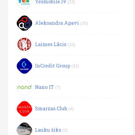
Yesmobile.lv
(23)
Aleksandra Apavi
(25)
Laimes Lācis
(10)
InCredit Group
(32)
Nano IT
(7)
Smarzas.Club
(4)
Lauku šiks
(3)