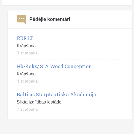
Pēdējie komentāri
RRR.LT
Krāpšana
3 st atpakaļ
Hb-Koks/ SIA Wood Conception
Krāpšana
4 st atpakaļ
Baltijas Starptautiskā Akadēmija
Slikta izglītības iestāde
7 st atpakaļ