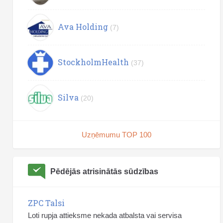
Ava Holding
(7)
StockholmHealth
(37)
Silva
(20)
Uzņēmumu TOP 100
Pēdējās atrisinātās sūdzības
ZPC Talsi
Loti rupja attieksme nekada atbalsta vai servisa