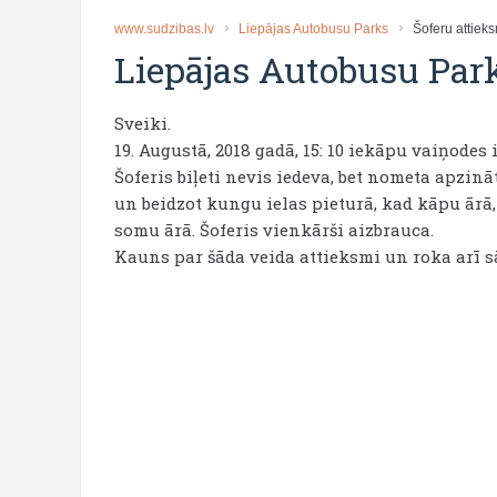
www.sudzibas.lv
Liepājas Autobusu Parks
Šoferu attiek
Liepājas Autobusu Par
Sveiki.
19. Augustā, 2018 gadā, 15: 10 iekāpu vaiņodes i
Šoferis biļeti nevis iedeva, bet nometa apzinā
un beidzot kungu ielas pieturā, kad kāpu ārā,
somu ārā. Šoferis vienkārši aizbrauca.
Kauns par šāda veida attieksmi un roka arī s