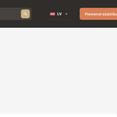
LV
Pievienot sūdzīb