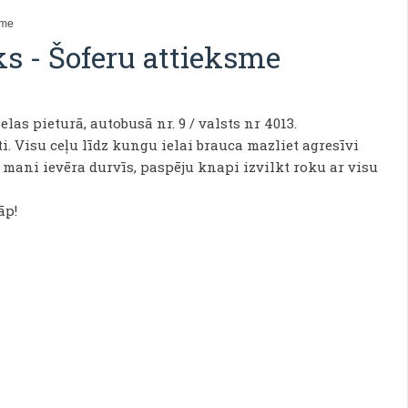
sme
ks
-
Šoferu attieksme
elas pieturā, autobusā nr. 9 / valsts nr 4013.
ti. Visu ceļu līdz kungu ielai brauca mazliet agresīvi
 mani ievēra durvīs, paspēju knapi izvilkt roku ar visu
āp!