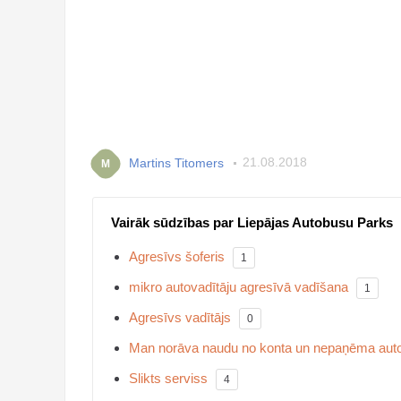
Martins Titomers
21.08.2018
M
Vairāk sūdzības par Liepājas Autobusu Parks
Agresīvs šoferis
1
mikro autovadītāju agresīvā vadīšana
1
Agresīvs vadītājs
0
Man norāva naudu no konta un nepaņēma aut
Slikts serviss
4