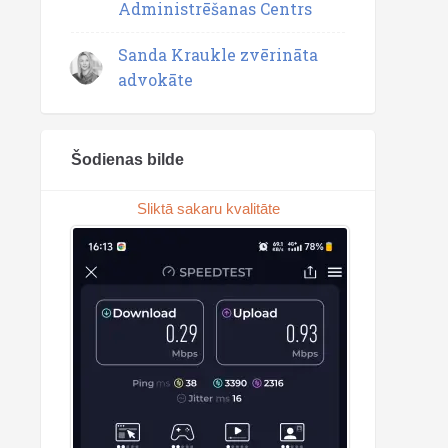
Administrēšanas Centrs
Sanda Kraukle zvērināta
advokāte
Šodienas bilde
Sliktā sakaru kvalitāte