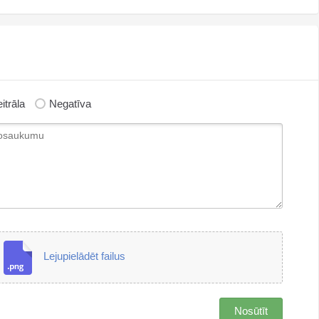
itrāla
Negatīva
Lejupielādēt failus
Nosūtīt