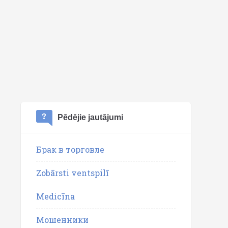
Pēdējie jautājumi
Брак в торговле
Zobārsti ventspilī
Medicīna
Мошенники