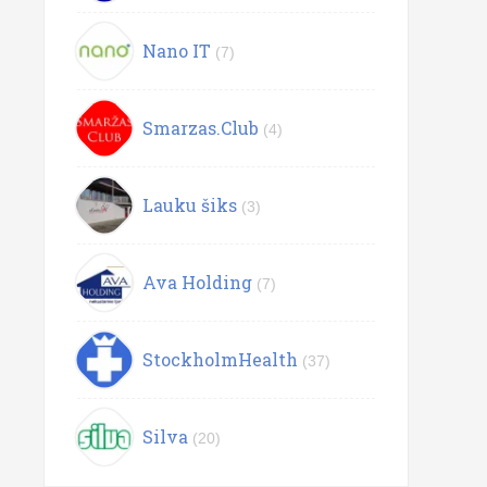
Nano IT
(7)
Smarzas.Club
(4)
Lauku šiks
(3)
Ava Holding
(7)
StockholmHealth
(37)
Silva
(20)