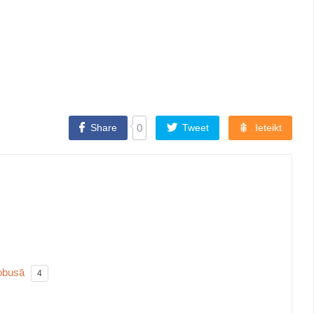
Share
0
Tweet
Ieteikt
obusā
4