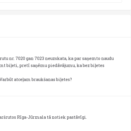
rutu nr. 7020 gan 7023 neuzskata, ka par saņemto naudu
ņemt biļeti, pretī saņēmu piedāvājumu, ka bez biļetes
 Varbūt atceļam braukšanas biļetes?
ršrutos Rīga-Jūrmala tā notiek pastāvīgi.