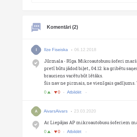
Komentāri (2)
Ilze Fiseiska
06.12.2018
I
Jūrmala - Rīga. Mikroautobusu šoferi marš
pretī būtu jādod biļet., 04.12. ka gribētu sa
brauciens varētu būt lētāks.
Šis nav ne pirmais, ne vienīgais gadījums.
0
0
Atbildēt
AivarsAivars
23.03.2020
A
Ar Liepājas AP mikroautobusu šoferiem ma
0
0
Atbildēt