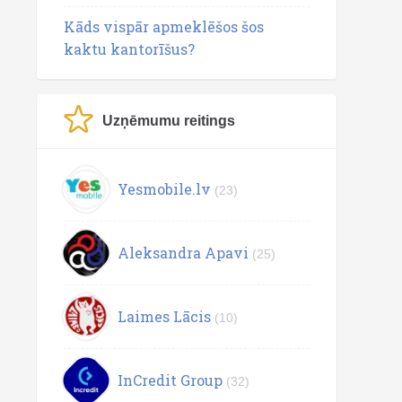
Kāds vispār apmeklēšos šos
kaktu kantorīšus?
Uzņēmumu reitings
Yesmobile.lv
(23)
Aleksandra Apavi
(25)
Laimes Lācis
(10)
InCredit Group
(32)