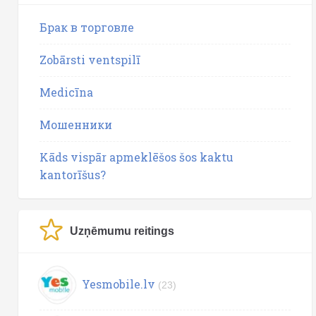
Брак в торговле
Zobārsti ventspilī
Medicīna
Мошенники
Kāds vispār apmeklēšos šos kaktu
kantorīšus?
Uzņēmumu reitings
Yesmobile.lv
(23)