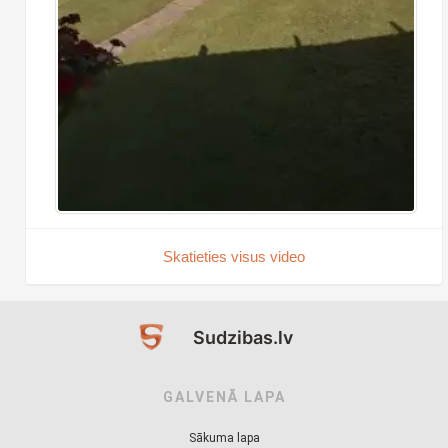
Skatieties visus video
Sudzibas.lv
GALVENĀ LAPA
Sākuma lapa