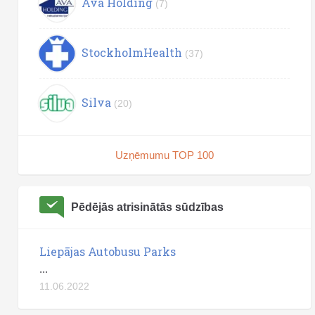
Ava Holding
(7)
StockholmHealth
(37)
Silva
(20)
Uzņēmumu TOP 100
Pēdējās atrisinātās sūdzības
Liepājas Autobusu Parks
...
11.06.2022