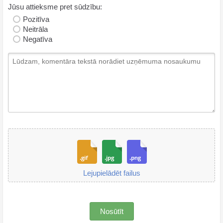
Jūsu attieksme pret sūdzību:
Pozitīva
Neitrāla
Negatīva
Lejupielādēt failus
Nosūtīt