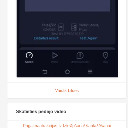
Vairāk bildes
Skatieties pēdējo video
Pagalmaatrakcijas.lv Izkrāpšana/ šantažēšana/