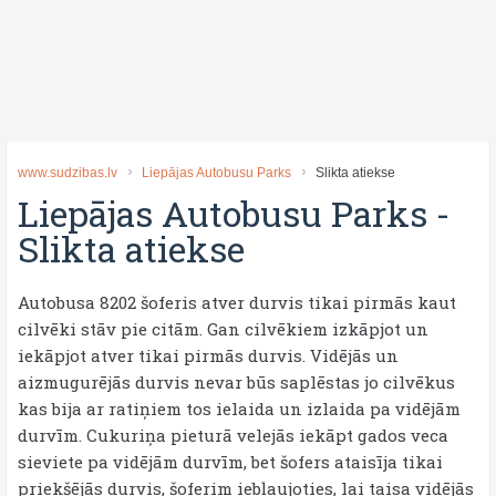
www.sudzibas.lv
Liepājas Autobusu Parks
Slikta atiekse
Liepājas Autobusu Parks
-
Slikta atiekse
Autobusa 8202 šoferis atver durvis tikai pirmās kaut
cilvēki stāv pie citām. Gan cilvēkiem izkāpjot un
iekāpjot atver tikai pirmās durvis. Vidējās un
aizmugurējās durvis nevar būs saplēstas jo cilvēkus
kas bija ar ratiņiem tos ielaida un izlaida pa vidējām
durvīm. Cukuriņa pieturā velejās iekāpt gados veca
sieviete pa vidējām durvīm, bet šofers ataisīja tikai
priekšējās durvis, šoferim iebļaujoties, lai taisa vidējās