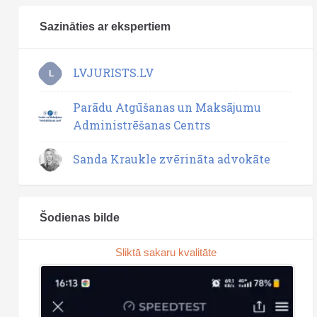
Sazināties ar ekspertiem
LVJURISTS.LV
L
Parādu Atgūšanas un Maksājumu
Administrēšanas Centrs
Sanda Kraukle zvērināta advokāte
Šodienas bilde
Sliktā sakaru kvalitāte