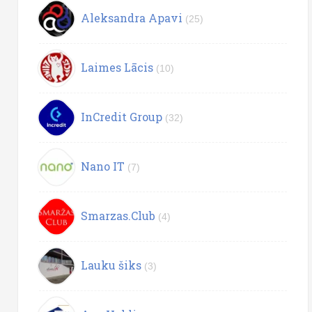
Aleksandra Apavi
(25)
Laimes Lācis
(10)
InCredit Group
(32)
Nano IT
(7)
Smarzas.Club
(4)
Lauku šiks
(3)