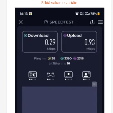
Sliktā sakaru kvalitāte