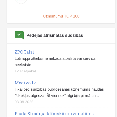
Uzņēmumu TOP 100
Pēdējās atrisinātās sūdzības
ZPC Talsi
Loti rupja attieksme nekada atbalsta vai servisa
neeksiste
12 st atpakaļ
Modivo.lv
Tikai pēc sūdzības publicēšanas uzņēmums naudas
līdzekļus atgrieza. Šī viennozīmīgi bija pirmā un...
03.08.2026
Paula Stradiņa klīniskā universitātes