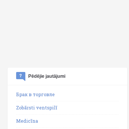
Pēdējie jautājumi
Брак в торговле
Zobārsti ventspilī
Medicīna