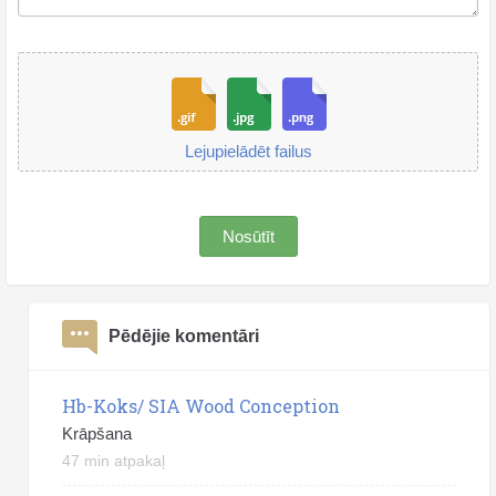
Lejupielādēt failus
Nosūtīt
Pēdējie komentāri
Hb-Koks/ SIA Wood Conception
Krāpšana
47 min atpakaļ