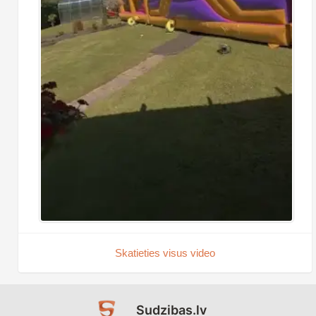
Skatieties visus video
Sudzibas.lv