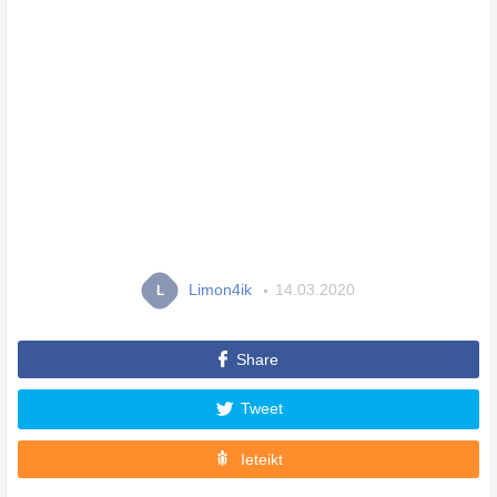
Limon4ik
14.03.2020
L
Share
Tweet
Ieteikt