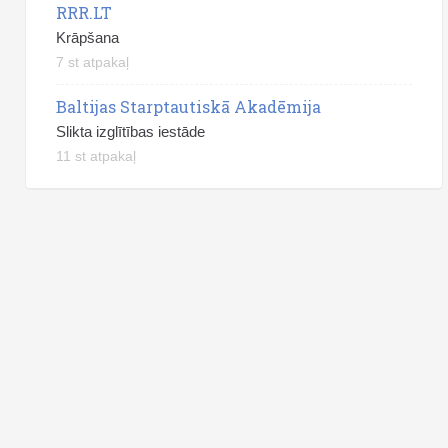
RRR.LT
Krāpšana
7 st atpakaļ
Baltijas Starptautiskā Akadēmija
Slikta izglītības iestāde
11 st atpakaļ