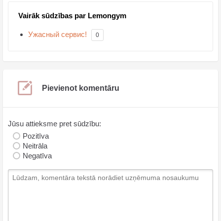
Vairāk sūdzības par Lemongym
Ужасный сервис!
0
Pievienot komentāru
Jūsu attieksme pret sūdzību:
Pozitīva
Neitrāla
Negatīva