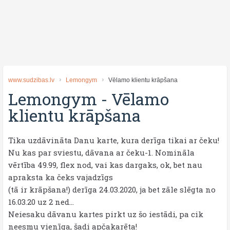
www.sudzibas.lv
Lemongym
Vēlamo klientu krāpšana
Lemongym
-
Vēlamo
klientu krāpšana
Tika uzdāvināta Danu karte, kura derīga tikai ar čeku!
Nu kas par sviestu, dāvana ar čeku-1. Nomināla
vērtība 49.99, flex nod, vai kas dargaks, ok, bet nau
apraksta ka čeks vajadzīgs
(tā ir krāpšana!) derīga 24.03.2020, ja bet zāle slēgta no
16.03.20 uz 2 ned...
Neiesaku dāvanu kartes pirkt uz šo iestādi, pa cik
neesmu vienīga, šadi apčakarēta!