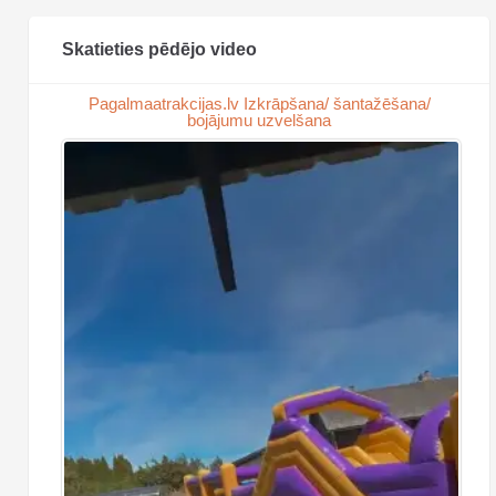
Skatieties pēdējo video
Pagalmaatrakcijas.lv Izkrāpšana/ šantažēšana/
bojājumu uzvelšana