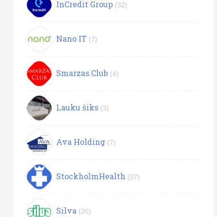
InCredit Group
(32)
Nano IT
(7)
Smarzas.Club
(4)
Lauku šiks
(3)
Ava Holding
(7)
StockholmHealth
(37)
Silva
(20)