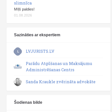
slimnīca
Mīļš paldies!
01.08.2026
Sazināties ar ekspertiem
LVJURISTS.LV
L
Parādu Atgūšanas un Maksājumu
Administrēšanas Centrs
Sanda Kraukle zvērināta advokāte
Šodienas bilde