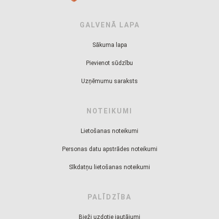
GALVENĀ LAPA
Sākuma lapa
Pievienot sūdzību
Uzņēmumu saraksts
NOTEIKUMI
Lietošanas noteikumi
Personas datu apstrādes noteikumi
Sīkdatņu lietošanas noteikumi
PALĪDZĪBA
Bieži uzdotie jautājumi