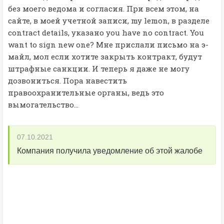
без моего ведома и согласия. При всем этом, на
сайте, в моей учетной записи, my lemon, в разделе
contract details, указано you have no contract. You
want to sign new one? Мне прислали письмо на э-
майл, мол если хотите закрыть контракт, будут
штрафные санкции. И теперь я даже не могу
дозвониться. Пора навестить
правоохранительные органы, ведь это
вымогательство...
07.10.2021
Компания получила уведомление об этой жалобе