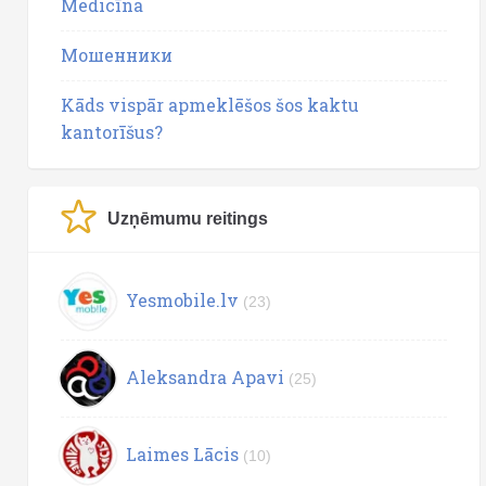
Medicīna
Мошенники
Kāds vispār apmeklēšos šos kaktu
kantorīšus?
Uzņēmumu reitings
Yesmobile.lv
(23)
Aleksandra Apavi
(25)
Laimes Lācis
(10)