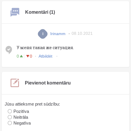
Komentāri (1)
Irinamm
08.10.2021
I
У меня такая же ситуация.
0
0
Atbildēt
Pievienot komentāru
Jūsu attieksme pret sūdzību:
Pozitīva
Neitrāla
Negatīva