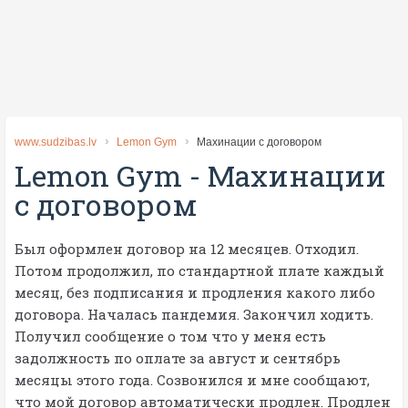
www.sudzibas.lv
Lemon Gym
Махинации с договором
Lemon Gym
-
Махинации
с договором
Был оформлен договор на 12 месяцев. Отходил.
Потом продолжил, по стандартной плате каждый
месяц, без подписания и продления какого либо
договора. Началась пандемия. Закончил ходить.
Получил сообщение о том что у меня есть
задолжность по оплате за август и сентябрь
месяцы этого года. Созвонился и мне сообщают,
что мой договор автоматически продлен. Продлен