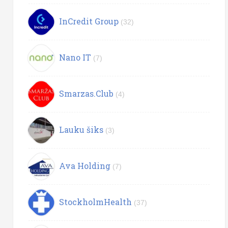
InCredit Group
(32)
Nano IT
(7)
Smarzas.Club
(4)
Lauku šiks
(3)
Ava Holding
(7)
StockholmHealth
(37)