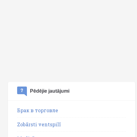
Pēdējie jautājumi
Брак в торговле
Zobārsti ventspilī