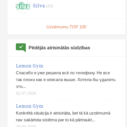
Silva
(20)
Uzņēmumu TOP 100
Pēdējās atrisinātās sūdzības
Lemon Gym
Спасибо я уже решила всё по телефону. Не все
так плохо как я описала выше. Хотела бы удалить
это...
02.07.2026
Lemon Gym
Konkrētā situācija ir atrisināta, bet tā kā uzņēmumā
nav sakārtota sistēma par to kā pārtraukt...
29.06.2026