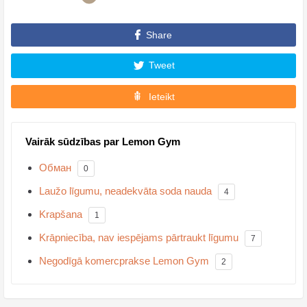
Share
Tweet
Ieteikt
Vairāk sūdzības par Lemon Gym
Обман
0
Laužo līgumu, neadekvāta soda nauda
4
Krapšana
1
Krāpniecība, nav iespējams pārtraukt līgumu
7
Negodīgā komercprakse Lemon Gym
2