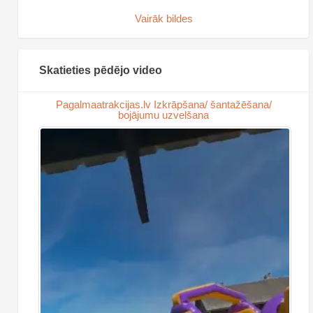
Vairāk bildes
Skatieties pēdējo video
Pagalmaatrakcijas.lv Izkrāpšana/ šantažēšana/
bojājumu uzvelšana