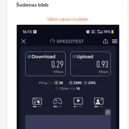
Šodienas bilde
Sliktā sakaru kvalitāte