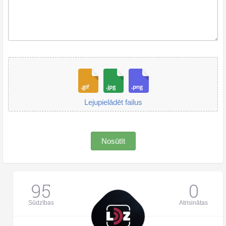
Lejupielādēt failus
Nosūtīt
95
0
Sūdzības
Atrisinātas