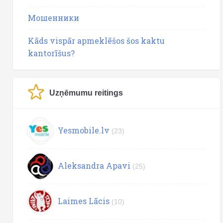
Мошенники
Kāds vispār apmeklēšos šos kaktu
kantorīšus?
Uzņēmumu reitings
Yesmobile.lv
(23)
Aleksandra Apavi
(25)
Laimes Lācis
(10)