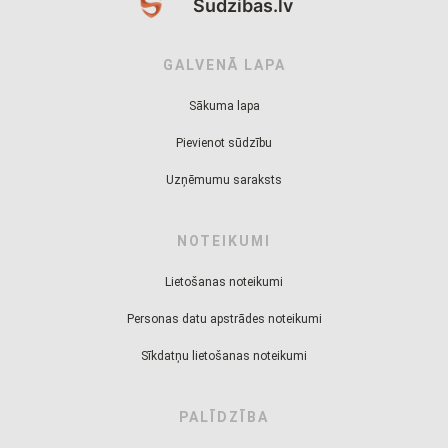
Sudzibas.lv
GALVENĀ LAPA
Sākuma lapa
Pievienot sūdzību
Uzņēmumu saraksts
NOTEIKUMI
Lietošanas noteikumi
Personas datu apstrādes noteikumi
Sīkdatņu lietošanas noteikumi
PALĪDZĪBA