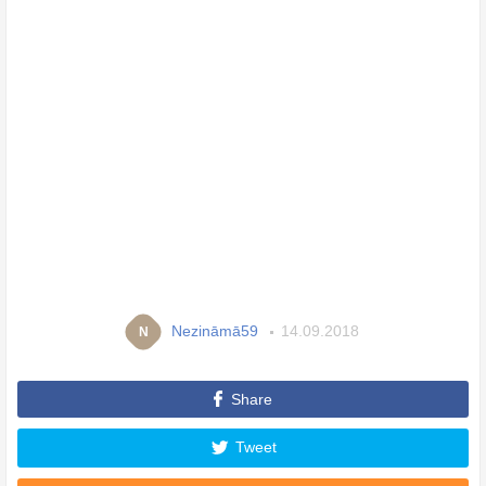
Nezināmā59
14.09.2018
N
Share
Tweet