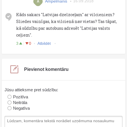
Ampelmanis
16.09.2018
A
Kāds sakars "Latvijas dzelzceļam" ar vilcieniem?
Sliedes vainīgas, ka vilcienā nav vietas? Tas tāpat,
kā sūdzību par autobusu adresēt "Latvijas valsts
ceļiem".
3
0
Atbildēt
Pievienot komentāru
Jūsu attieksme pret sūdzību:
Pozitīva
Neitrāla
Negatīva