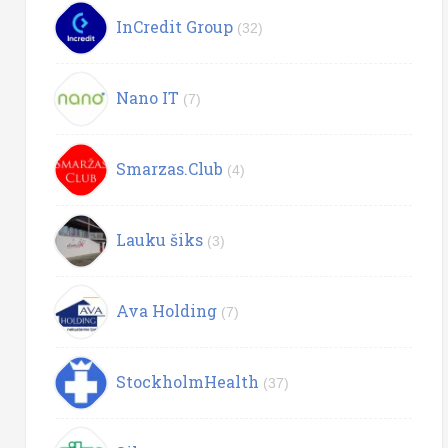
InCredit Group
(32)
Nano IT
(7)
Smarzas.Club
(4)
Lauku šiks
(3)
Ava Holding
(7)
StockholmHealth
(37)