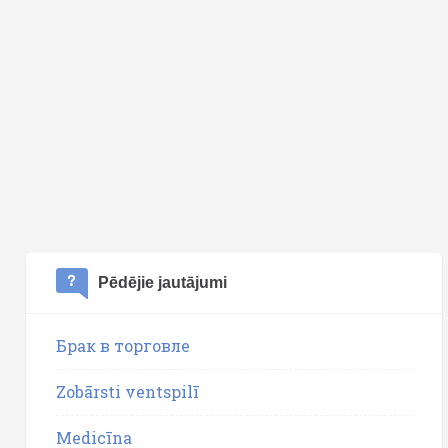
Pēdējie jautājumi
Брак в торговле
Zobārsti ventspilī
Medicīna