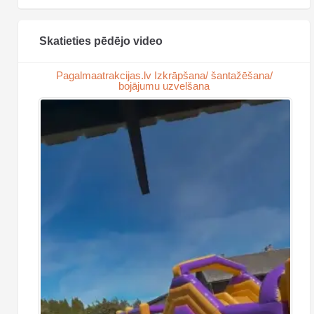
Skatieties pēdējo video
Pagalmaatrakcijas.lv Izkrāpšana/ šantažēšana/
bojājumu uzvelšana