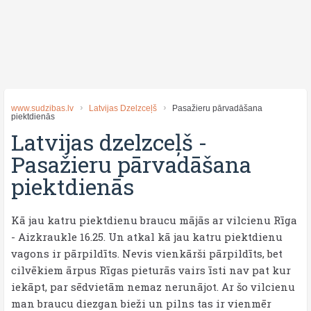
www.sudzibas.lv
Latvijas Dzelzceļš
Pasažieru pārvadāšana
piektdienās
Latvijas dzelzceļš
-
Pasažieru pārvadāšana
piektdienās
Kā jau katru piektdienu braucu mājās ar vilcienu Rīga
- Aizkraukle 16.25. Un atkal kā jau katru piektdienu
vagons ir pārpildīts. Nevis vienkārši pārpildīts, bet
cilvēkiem ārpus Rīgas pieturās vairs īsti nav pat kur
iekāpt, par sēdvietām nemaz nerunājot. Ar šo vilcienu
man braucu diezgan bieži un pilns tas ir vienmēr