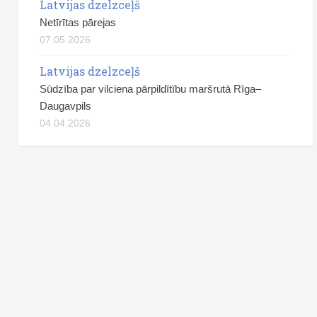
Latvijas dzelzceļš
Netīrītas pārejas
07.05.2026
Latvijas dzelzceļš
Sūdzība par vilciena pārpildītību maršrutā Rīga–
Daugavpils
04.04.2026