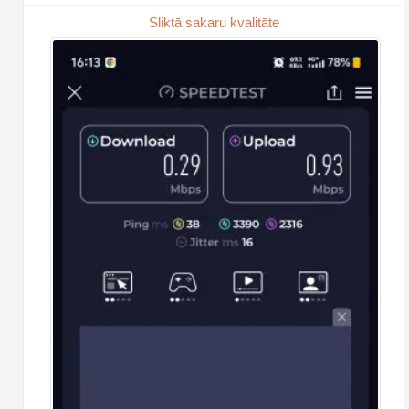
Sliktā sakaru kvalitāte