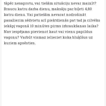
tāpēc nesaprotu, vai tiešām situāciju nevar mainīt?
Braucu katru darba dienu, maksāju par biļeti 4,80
katru dienu. Vai patiešām nevarat nodrošināt
pasažierim sēdvietu arī piektdienās pat tad ja cilvēks
iekāpj vagonā 10 minūtes pirms izbraukšanas laika?
Nav iespējams pievienot kaut vai vienu papildus
vagonu? Varbūt vismaz ielieciet koka bluķīšus uz
kuriem apsēsties..