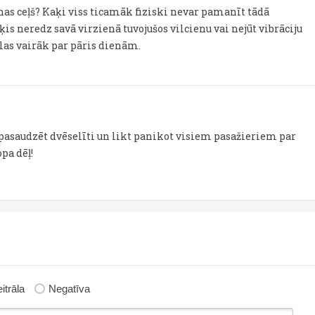
anas ceļš? Kaķi viss ticamāk fiziski nevar pamanīt tādā
is neredz savā virzienā tuvojušos vilcienu vai nejūt vibrāciju
elas vairāk par pāris dienām.
 pasaudzēt dvēselīti un likt panikot visiem pasažieriem par
pa dēļ!
itrāla
Negatīva