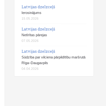
Latvijas dzelzceļš
Ierosinājums
15.05.2026
Latvijas dzelzceļš
Netīrītas pārejas
07.05.2026
Latvijas dzelzceļš
Sūdzība par vilciena pārpildītību maršrutā
Rīga–Daugavpils
04.04.2026