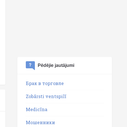
Pēdējie jautājumi
Брак в торговле
Zobārsti ventspilī
Medicīna
Мошенники