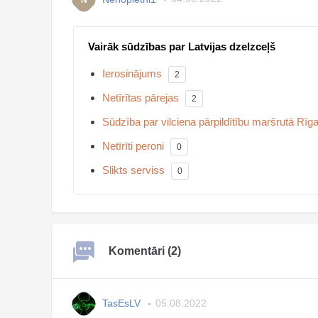
Vairāk sūdzības par Latvijas dzelzceļš
Ierosinājums
2
Netīrītas pārejas
2
Sūdzība par vilciena pārpildītību maršrutā Rī
Netīrīti peroni
0
Slikts serviss
0
Komentāri (2)
TasEsLV
05.08.2022