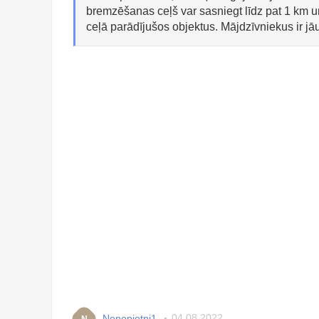
bremzēšanas ceļš var sasniegt līdz pat 1 km u
ceļā parādījušos objektus. Mājdzīvniekus ir j
Nenopietni1
04.08.2022
N