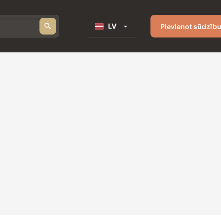
LV
Pievienot sūdzīb