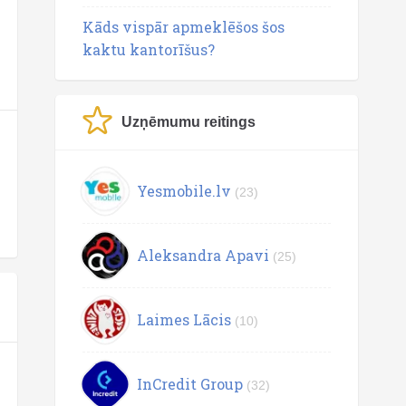
Kāds vispār apmeklēšos šos
kaktu kantorīšus?
Uzņēmumu reitings
Yesmobile.lv
(23)
Aleksandra Apavi
(25)
Laimes Lācis
(10)
InCredit Group
(32)