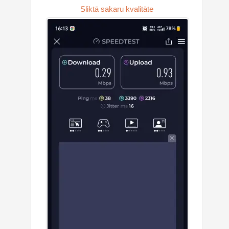
Sliktā sakaru kvalitāte