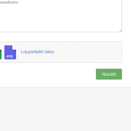
Lejupielādēt failus
Nosūtīt