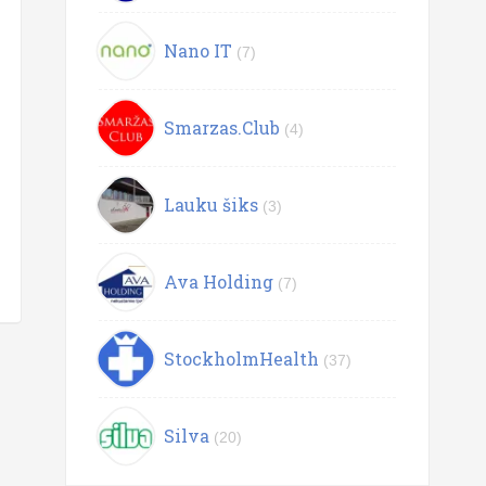
Nano IT
(7)
Smarzas.Club
(4)
Lauku šiks
(3)
Ava Holding
(7)
StockholmHealth
(37)
Silva
(20)