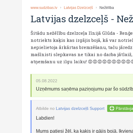
www.sudzibas.lv
Latvijas Dzelzceļš
Nežēlība
Latvijas dzelzceļš
-
Než
Šitādu nežēlību dzelzceļa līnijā Glūda - Renģ
notriekts kaķis kas irgājis bojā, kā var notr
nepielietoja ārkārtas bremzēšanu, taču jāredz 
mašīnisti slepkavas ne tikai no darba jātlaiž,
atņemšanu uz ilgu laiku! 😡😡😡😡😡😡😡😡😡
05.08.2022
Uzņēmums saņēma paziņojumu par šo sūdzī
Atbilde no
Latvijas dzelzceļš Support
Pārstāvja
Labdien!
Mums patiesi žēl, ka kaķis ir gājis bojā. Ikvien