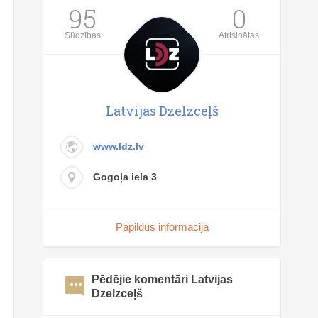
95
0
Sūdzības
Atrisinātas
Latvijas Dzelzceļš
www.ldz.lv
Gogoļa iela 3
Papildus informācija
Pēdējie komentāri Latvijas
Dzelzceļš