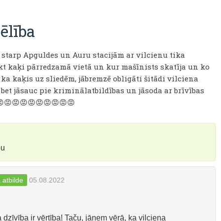
ēlība
e starp Apguldes un Auru stacijām ar vilcienu tika
iekt kaķi pārredzamā vietā un kur mašīnists skatīja un ko
ka kaķis uz sliedēm, jābremzē obligāti šitādi vilciena
 bet jāsauc pie kriminālatbildības un jāsoda ar brīvības
😡😡😡😡😡😡😡😡😡😡
bu
 atbilde
05.08.2022
a dzīvība ir vērtība! Taču, jāņem vērā, ka vilciena