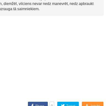
n, diemžēl, vilciens nevar nedz manevrēt, nedz apbraukt
āuzrauga tā saimniekiem.
Share
0
Tweet
Ieteikt