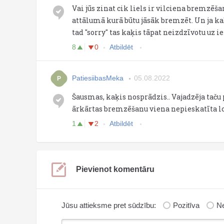
Vai jūs zinat cik liels ir vilciena bremzēš
attālumā kurā būtu jāsāk bremzēt. Un ja kaķ
tad "sorry" tas kaķis tāpat neizdzīvotu uz i
8
0
Atbildēt
PatiesiibasMeka
05.08.2022
P
Šausmas, kaķis nosprādzis.. Vajadzēja taču
ārkārtas bremzēšanu viena nepieskatīta lo
1
2
Atbildēt
Pievienot komentāru
Jūsu attieksme pret sūdzību:
Pozitīva
Ne