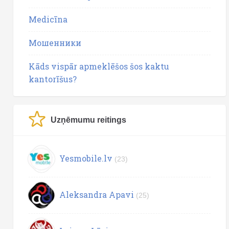
Medicīna
Мошенники
Kāds vispār apmeklēšos šos kaktu
kantorīšus?
Uzņēmumu reitings
Yesmobile.lv
(23)
Aleksandra Apavi
(25)