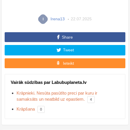
Irena13
22.07.2025
I
Share
Tweet
Ieteikt
Vairāk sūdzības par Labubuplaneta.lv
Krāpnieki. Nesūta pasūtīto preci par kuru ir
samaksāts un neatbild uz epastiem.
4
Krāpšana
0