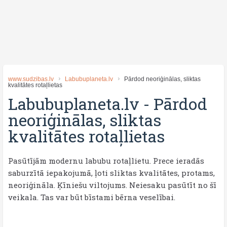
www.sudzibas.lv
Labubuplaneta.lv
Pārdod neoriģinālas, sliktas
kvalitātes rotaļlietas
Labubuplaneta.lv
-
Pārdod
neoriģinālas, sliktas
kvalitātes rotaļlietas
Pasūtījām modernu labubu rotaļlietu. Prece ieradās
saburzītā iepakojumā, ļoti sliktas kvalitātes, protams,
neoriģināla. Ķīniešu viltojums. Neiesaku pasūtīt no šī
veikala. Tas var būt bīstami bērna veselībai.