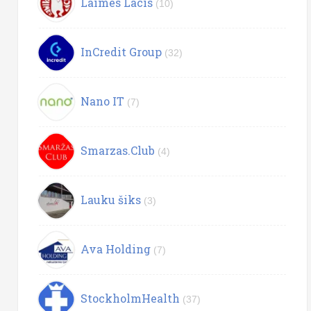
Laimes Lācis
(10)
InCredit Group
(32)
Nano IT
(7)
Smarzas.Club
(4)
Lauku šiks
(3)
Ava Holding
(7)
StockholmHealth
(37)