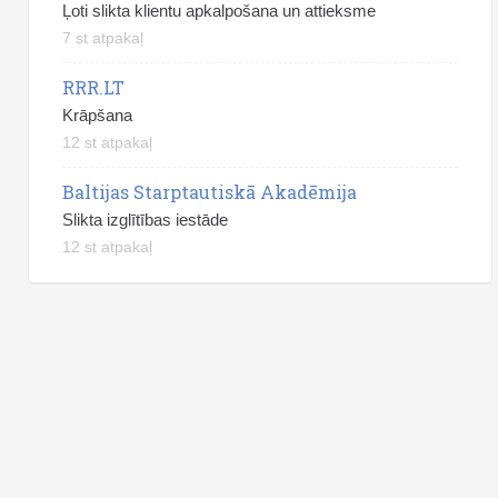
Ļoti slikta klientu apkalpošana un attieksme
7 st atpakaļ
RRR.LT
Krāpšana
12 st atpakaļ
Baltijas Starptautiskā Akadēmija
Slikta izglītības iestāde
12 st atpakaļ