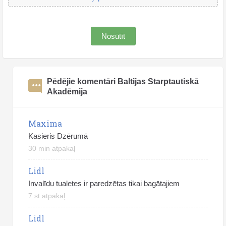
Nosūtīt
Pēdējie komentāri Baltijas Starptautiskā
Akadēmija
Maxima
Kasieris Dzērumā
30 min atpakaļ
Lidl
Invalīdu tualetes ir paredzētas tikai bagātajiem
7 st atpakaļ
Lidl