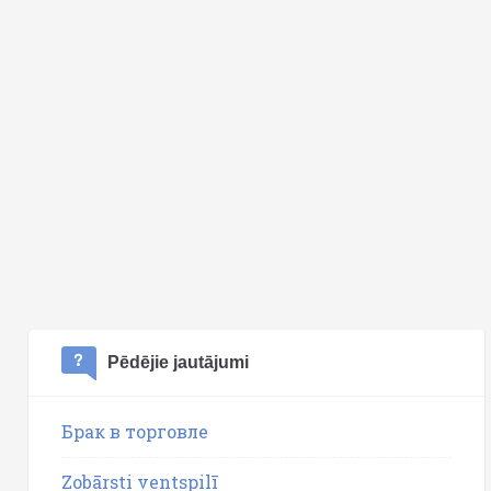
Pēdējie jautājumi
Брак в торговле
Zobārsti ventspilī