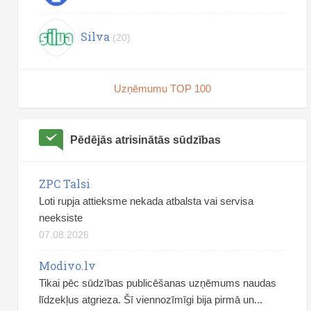
Silva
(20)
Uzņēmumu TOP 100
Pēdējās atrisinātās sūdzības
ZPC Talsi
Loti rupja attieksme nekada atbalsta vai servisa
neeksiste
07.08.2026
Modivo.lv
Tikai pēc sūdzības publicēšanas uzņēmums naudas
līdzekļus atgrieza. Šī viennozīmīgi bija pirmā un...