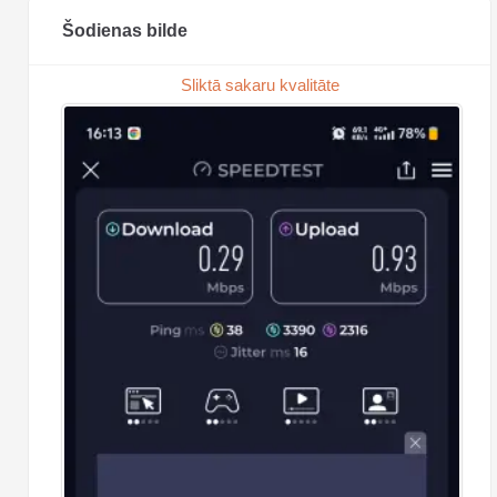
Šodienas bilde
Sliktā sakaru kvalitāte