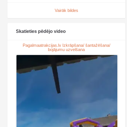
Vairāk bildes
Skatieties pēdējo video
Pagalmaatrakcijas.lv Izkrāpšana/ šantažēšana/
bojājumu uzvelšana