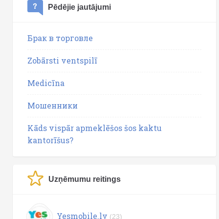
Pēdējie jautājumi
Брак в торговле
Zobārsti ventspilī
Medicīna
Мошенники
Kāds vispār apmeklēšos šos kaktu
kantorīšus?
Uzņēmumu reitings
Yesmobile.lv
(23)