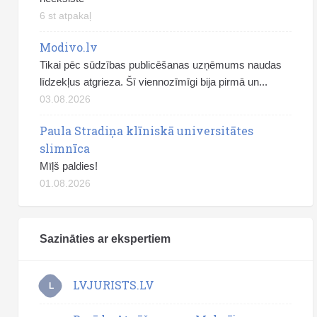
6 st atpakaļ
Modivo.lv
Tikai pēc sūdzības publicēšanas uzņēmums naudas
līdzekļus atgrieza. Šī viennozīmīgi bija pirmā un...
03.08.2026
Paula Stradiņa klīniskā universitātes
slimnīca
Mīļš paldies!
01.08.2026
Sazināties ar ekspertiem
LVJURISTS.LV
L