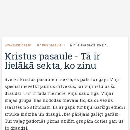
www.sudzibas.lv
Kristus pasaule
Tā ir lielākā sekta, ko zinu
Kristus pasaule
-
Tā ir
lielākā sekta, ko zinu
Sveiki kristus pasaule ir sekta, es pats tur gāju. Viņi
speciāli ievelkt jaunus cilvēkus, lai viņi ietu uz šo
draudzi. Tur ir tāda meitene, viņu sauc līga. Viņai
mājas grupā, kas nododas dievam tic, ka cilvēkus
izārstēs no slimībām. Es ar gājis tur biju. Garšīgi ēdieni
smuka mūzika un draugi. , bet pārējais galīgi garām.
Tur vajag padomāt pirms uz šīm grupām doties gan uz
šo draudzi.