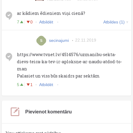
ar kādiem ēdieniem viņi cienā?
7
0
Atbildēt
Atbildes (1)
secinajumi
22.11.2019
S
https://www.tvnet.lv/4514576/uzmanibu-sekta-
dievs-teica-ka-tev-ir-aploksne-ar-naudu-atdod-to-
man
Palasiet un viss būs skaidrs par sektām
5
1
Atbildēt
Pievienot komentāru