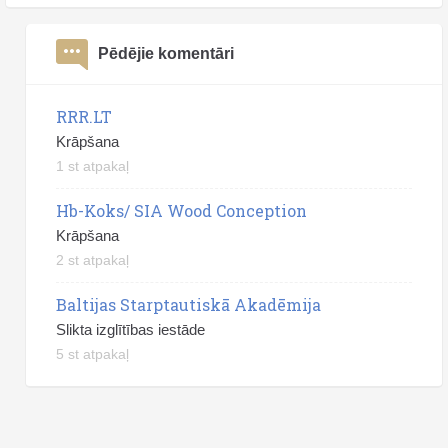
Pēdējie komentāri
RRR.LT
Krāpšana
1 st atpakaļ
Hb-Koks/ SIA Wood Conception
Krāpšana
2 st atpakaļ
Baltijas Starptautiskā Akadēmija
Slikta izglītības iestāde
5 st atpakaļ