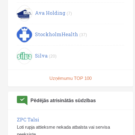
Ava Holding
(7)
StockholmHealth
(37)
Silva
(20)
Uzņēmumu TOP 100
Pēdējās atrisinātās sūdzības
ZPC Talsi
Loti rupja attieksme nekada atbalsta vai servisa
neeksiste