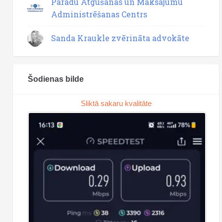
Parādu Atgūšanas un Maksājumu
Administrēšanas Centrs
Sanda Kraukle zvērināta advokāte
Šodienas bilde
Sliktā sakaru kvalitāte