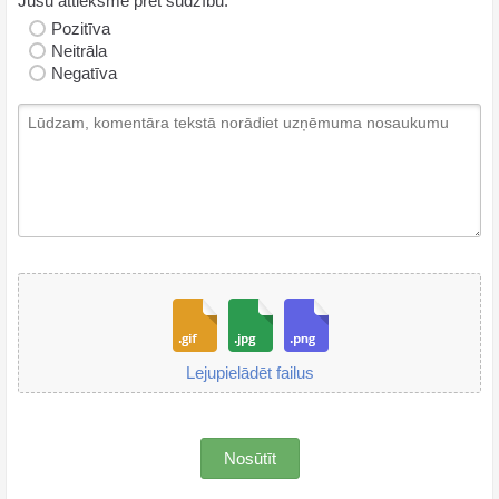
Jūsu attieksme pret sūdzību:
Pozitīva
Neitrāla
Negatīva
Lejupielādēt failus
Nosūtīt