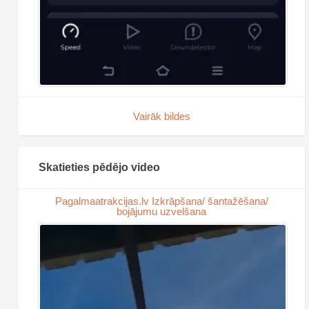
Vairāk bildes
Skatieties pēdējo video
Pagalmaatrakcijas.lv Izkrāpšana/ šantažēšana/
bojājumu uzvelšana