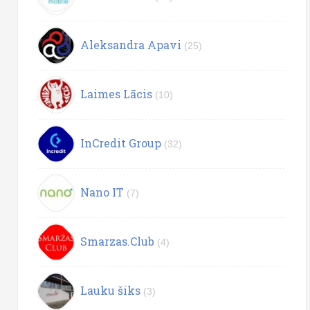
Aleksandra Apavi
(25)
Laimes Lācis
(10)
InCredit Group
(32)
Nano IT
(7)
Smarzas.Club
(4)
Lauku šiks
(3)