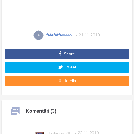
fefefeffevvvvv
21.11.2019
F
Share
Tweet
Ieteikt
Komentāri (3)
Karlsons XIII
22.11.2019