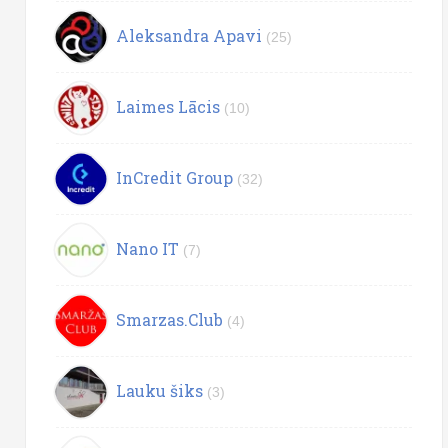
Aleksandra Apavi
(25)
Laimes Lācis
(10)
InCredit Group
(32)
Nano IT
(7)
Smarzas.Club
(4)
Lauku šiks
(3)