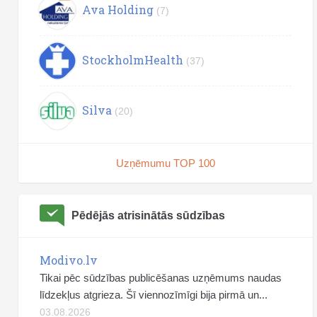
Ava Holding
(7)
StockholmHealth
(37)
Silva
(20)
Uzņēmumu TOP 100
Pēdējās atrisinātās sūdzības
Modivo.lv
Tikai pēc sūdzības publicēšanas uzņēmums naudas
līdzekļus atgrieza. Šī viennozīmīgi bija pirmā un...
03.08.2026