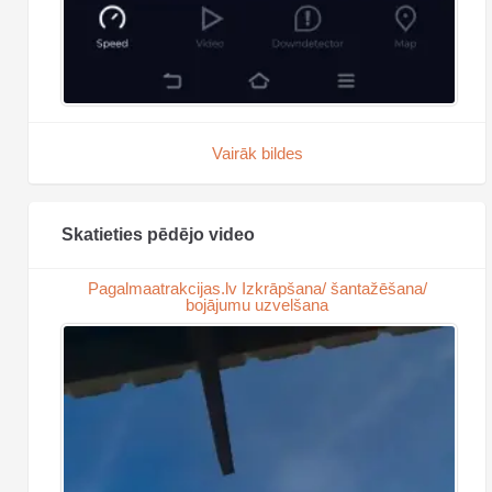
Vairāk bildes
Skatieties pēdējo video
Pagalmaatrakcijas.lv Izkrāpšana/ šantažēšana/
bojājumu uzvelšana