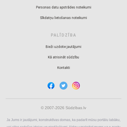
Personas datu apstrādes noteikumi
Sīkdatņu lietošanas noteikumi
PALĪDZĪBA
Bieži uzdotie jautājumi
Kā atrisināt sūdzību
Kontakti
© 2007-2026 Sūdzības.lv
Ja Jums ir jautājumi, konstruktīvas domas, ka padarīt mūsu portālu labāku,
vai citas radošas idejas un piedāvājumi, lūdzu uzrakstiet mums uz e-pastu