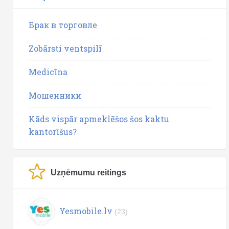
Брак в торговле
Zobārsti ventspilī
Medicīna
Мошенники
Kāds vispār apmeklēšos šos kaktu
kantorīšus?
Uzņēmumu reitings
Yesmobile.lv
(23)