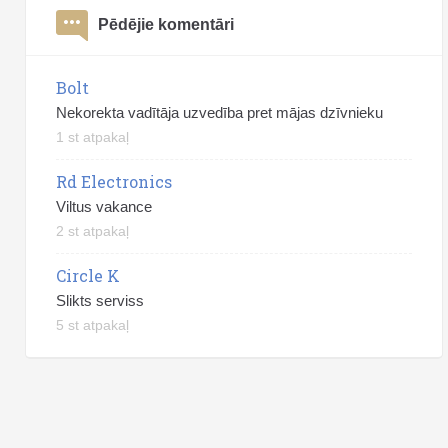
Pēdējie komentāri
Bolt
Nekorekta vadītāja uzvedība pret mājas dzīvnieku
1 st atpakaļ
Rd Electronics
Viltus vakance
2 st atpakaļ
Circle K
Slikts serviss
5 st atpakaļ