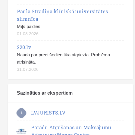
Paula Stradiņa klīniskā universitātes
slimnīca
Mīļš paldies!
01.08.2026
220.lv
Nauda par preci šodien tika atgriezta. Problēma
atrisināta.
31.07.2026
Sazināties ar ekspertiem
LVJURISTS.LV
L
Parādu Atgūšanas un Maksājumu
Administrēšanas Centrs