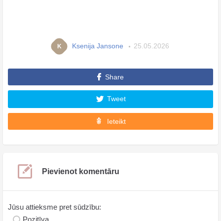
Ksenija Jansone
25.05.2026
K
Share
Tweet
Ieteikt
Pievienot komentāru
Jūsu attieksme pret sūdzību:
Pozitīva