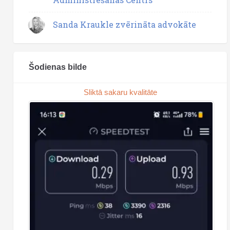
Sanda Kraukle zvērināta advokāte
Šodienas bilde
Sliktā sakaru kvalitāte