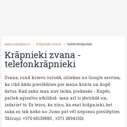
www.sudzibas.lv
Krāpnieki zvana
telefonkrāpnieki
Krāpnieki zvana
-
telefonkrāpnieki
Zvana, runā krievu valodā, izliekas no Google servisa,
ka itkā kāds pieslēdzies pie mana konta un kopē
datus. Kad saku man nav laika, piekasās - Kapēc,
paliek agresīvs atbildod- man arī ir jāstrādā un,
izdariet to. Es teicu, ka zinu, ka esat krāpnieki, bet
saka es tak neko no Jums pat vēl neprasu pieslēgties.
Tālruņi: +370 60129880 , +371 28941321