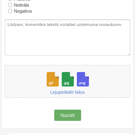
Neitrāla
Negatīva
Lejupielādēt failus
Nosūtīt