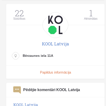
22
1
Sūdzības
Atrisinātas
KOOL Latvija
Bērzaunes iela 11A
Papildus informācija
Pēdējie komentāri KOOL Latvija
KOOL Latvija