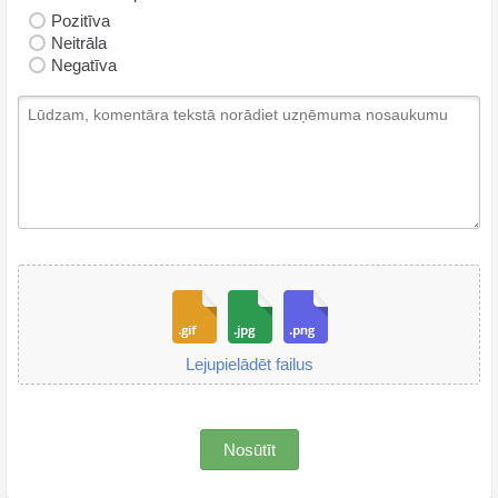
Pozitīva
Neitrāla
Negatīva
Lejupielādēt failus
Nosūtīt