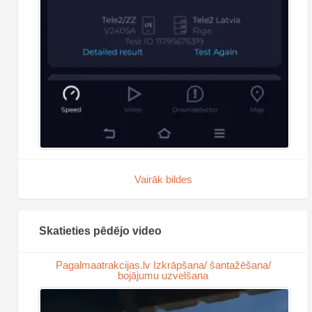
Vairāk bildes
Skatieties pēdējo video
Pagalmaatrakcijas.lv Izkrāpšana/ šantažēšana/
bojājumu uzvelšana