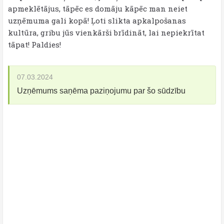
apmeklētājus, tāpēc es domāju kāpēc man neiet
uzņēmuma gali kopā! Ļoti slikta apkalpošanas
kultūra, gribu jūs vienkārši brīdināt, lai nepiekrītat
tāpat! Paldies!
07.03.2024
Uzņēmums saņēma paziņojumu par šo sūdzību