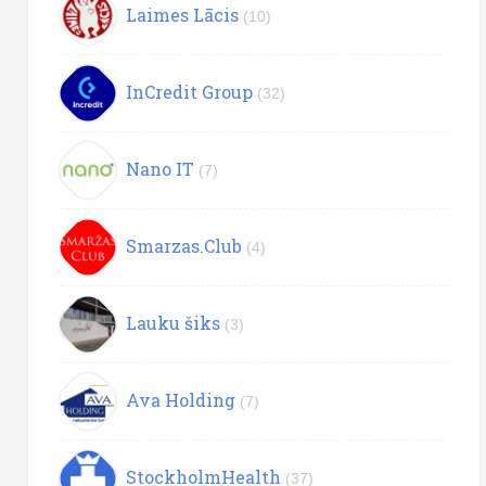
Laimes Lācis
(10)
InCredit Group
(32)
Nano IT
(7)
Smarzas.Club
(4)
Lauku šiks
(3)
Ava Holding
(7)
StockholmHealth
(37)