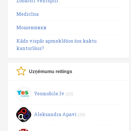
Zobārsti ventspilī
Medicīna
Мошенники
Kāds vispār apmeklēšos šos kaktu
kantorīšus?
Uzņēmumu reitings
Yesmobile.lv
(23)
Aleksandra Apavi
(25)