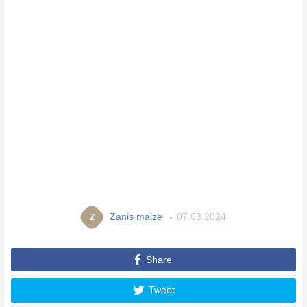
Zanis maize
07.03.2024
Z
Share
Tweet