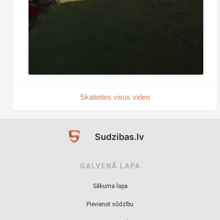
Skatieties visus video
Sudzibas.lv
GALVENĀ LAPA
Sākuma lapa
Pievienot sūdzību