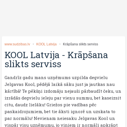
www.sudzibas.lv
KOOL Latvija
Krāpšana slikts serviss
KOOL Latvija
-
Krāpšana
slikts serviss
Gandrīz gadu mans uzņēmums uzpilda degvielu
Jelgavas Kool, pēdējā laikā sāku just ja jautkas nau
kārtībā! Te pēkšņi izdomāju nejauši pārbaudīt čeku, un
izrādās degvielu ieleju par vienu summu, bet kaseizsit
citu, daudz lielāku! Griežos pie vadības pēc
paskaidrojumiem, bet tie āksti ignorē un uzskata to
par normālu! Nevienam neiesaku Jelgavas Kool un
vispār visu uzņēmumu, jo viņiem ir normāli apkrāpt