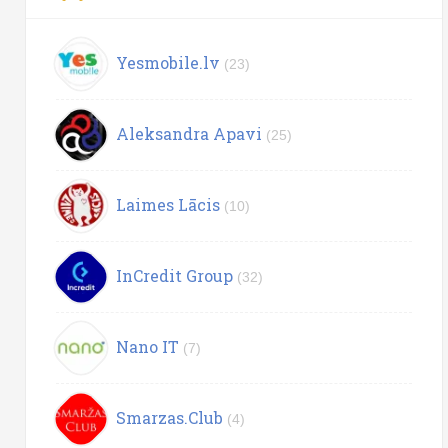
Yesmobile.lv
(23)
Aleksandra Apavi
(25)
Laimes Lācis
(10)
InCredit Group
(32)
Nano IT
(7)
Smarzas.Club
(4)