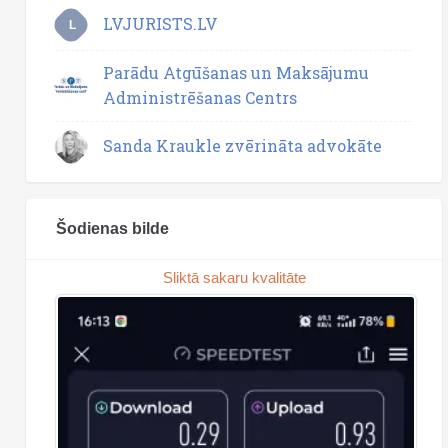
LVJURISTS.LV
L
Parādu Atgūšanas un Maksājumu
Administrēšanas Centrs
Sanda Kraukle zvērināta advokāte
Šodienas bilde
Sliktā sakaru kvalitāte