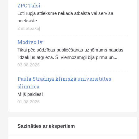
ZPC Talsi
Loti rupja attieksme nekada atbalsta vai servisa
neeksiste
2 st atpakaļ
Modivo.lv
Tikai pēc sūdzības publicēšanas uzņēmums naudas
līdzekļus atgrieza. Šī viennozīmīgi bija pirmā un...
03.08.2026
Paula Stradiņa klīniskā universitātes
slimnīca
Mīļš paldies!
01.08.2026
Sazināties ar ekspertiem