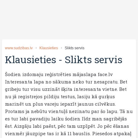
www.sudzibas.lv
Klausieties
Slikts servis
Klausieties
-
Slikts servis
Šodien izdomaju reģistrēties mājaslapa face.lv
Interesanta lapa no sākuma neko tur nesapratu. Bet
gribeju tur visu uzzināt šķita interesanta vietne. Bet
nu jā registrejos pildiju testus, lasiju kā gurķus
marinēt un plus vareju iepazīt jaunus cilvēkus.
Protams ja nebūtu vientuļš nezinatu par šo lapu. Tā nu
es tur labi pavadiju laiku šodien līdz man sagribējās
ēst. Aizgāju labi paēst, pēc tam uzpīpēt. Jo pēc ēšanas
vienmēr jāuzpipe tas ir kā 11 bauslis. Piesedos atpakaļ