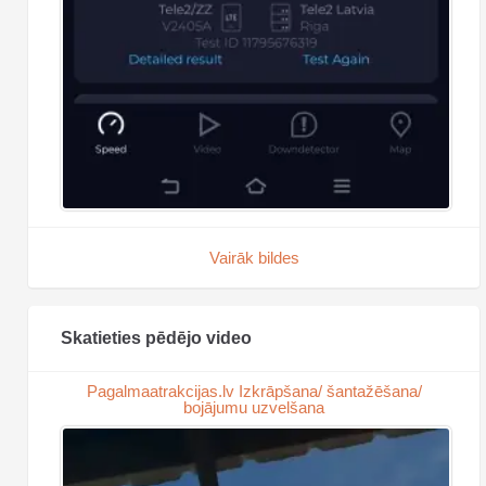
Vairāk bildes
Skatieties pēdējo video
Pagalmaatrakcijas.lv Izkrāpšana/ šantažēšana/
bojājumu uzvelšana