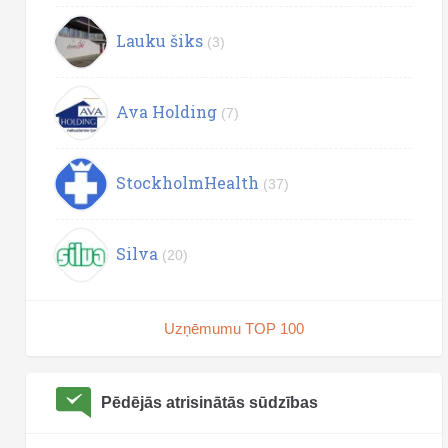
Lauku šiks
(3)
Ava Holding
(7)
StockholmHealth
(37)
Silva
(20)
Uzņēmumu TOP 100
Pēdējās atrisinātās sūdzības