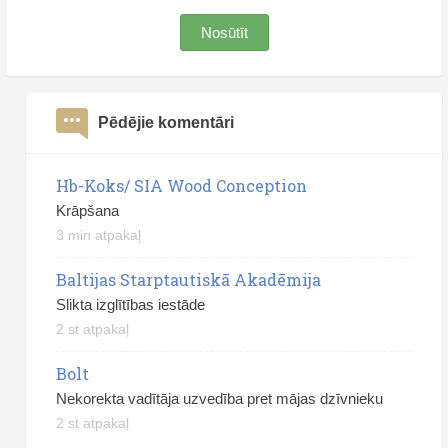
Nosūtīt
Pēdējie komentāri
Hb-Koks/ SIA Wood Conception
Krāpšana
3 min atpakaļ
Baltijas Starptautiskā Akadēmija
Slikta izglītības iestāde
2 st atpakaļ
Bolt
Nekorekta vadītāja uzvedība pret mājas dzīvnieku
2 st atpakaļ