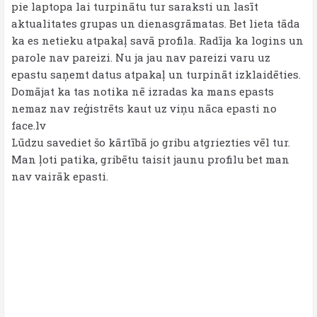
pie laptopa lai turpinātu tur saraksti un lasīt
aktualitates grupas un dienasgrāmatas. Bet lieta tāda
ka es netieku atpakaļ savā profila. Radīja ka logins un
parole nav pareizi. Nu ja jau nav pareizi varu uz
epastu saņemt datus atpakaļ un turpināt izklaidēties.
Domājat ka tas notika nē izradas ka mans epasts
nemaz nav reģistrēts kaut uz viņu nāca epasti no
face.lv
Lūdzu savediet šo kārtībā jo gribu atgriezties vēl tur.
Man ļoti patika, gribētu taisit jaunu profilu bet man
nav vairāk epasti.