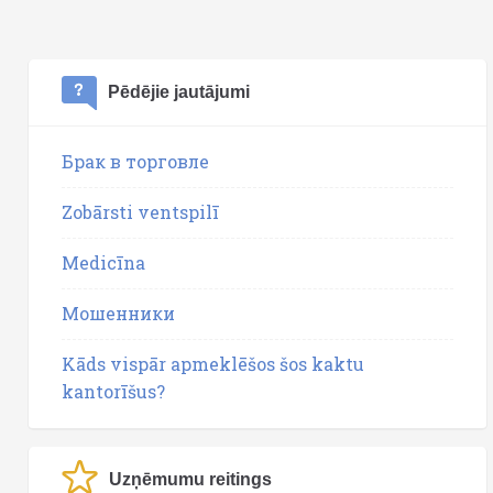
Pēdējie jautājumi
Брак в торговле
Zobārsti ventspilī
Medicīna
Мошенники
Kāds vispār apmeklēšos šos kaktu
kantorīšus?
Uzņēmumu reitings