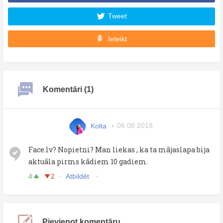
Tweet
Ieteikt
Komentāri (1)
Kolta
06.08.2018
Face.lv? Nopietni? Man liekas , ka ta mājaslapa bija
aktuāla pirms kādiem 10 gadiem.
4
2
Atbildēt
Pievienot komentāru