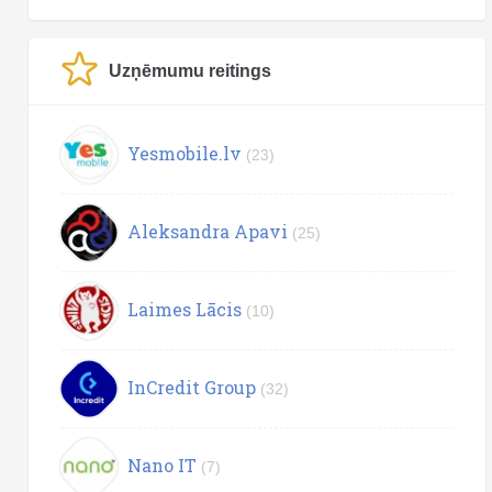
Uzņēmumu reitings
Yesmobile.lv
(23)
Aleksandra Apavi
(25)
Laimes Lācis
(10)
InCredit Group
(32)
Nano IT
(7)