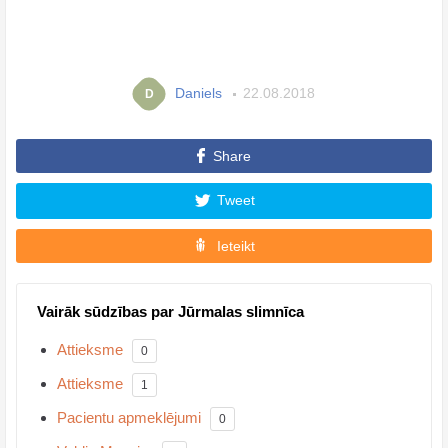
Daniels
22.08.2018
D
Share
Tweet
Ieteikt
Vairāk sūdzības par Jūrmalas slimnīca
Attieksme
0
Attieksme
1
Pacientu apmeklējumi
0