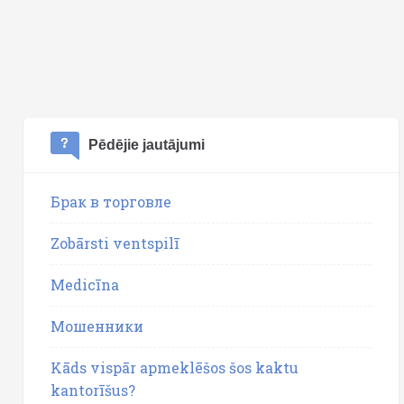
Pēdējie jautājumi
Брак в торговле
Zobārsti ventspilī
Medicīna
Мошенники
Kāds vispār apmeklēšos šos kaktu
kantorīšus?