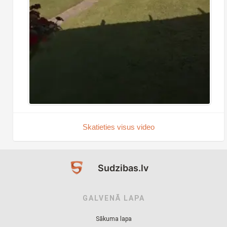
Skatieties visus video
Sudzibas.lv
GALVENĀ LAPA
Sākuma lapa