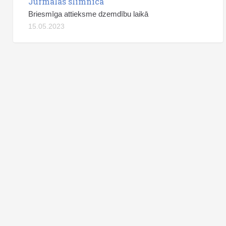
Jūrmalas slimnīca
Briesmīga attieksme dzemdību laikā
15.05.2023