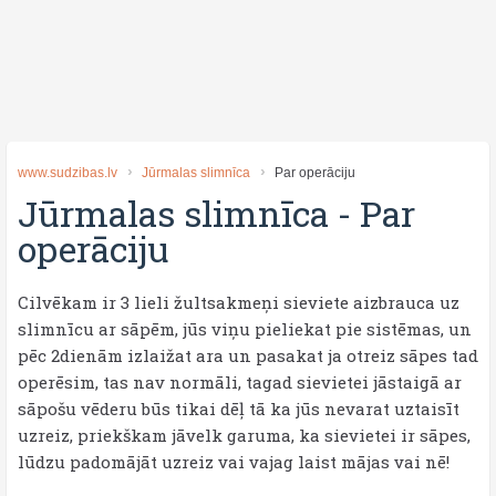
www.sudzibas.lv
Jūrmalas slimnīca
Par operāciju
Jūrmalas slimnīca
-
Par
operāciju
Cilvēkam ir 3 lieli žultsakmeņi sieviete aizbrauca uz
slimnīcu ar sāpēm, jūs viņu pieliekat pie sistēmas, un
pēc 2dienām izlaižat ara un pasakat ja otreiz sāpes tad
operēsim, tas nav normāli, tagad sievietei jāstaigā ar
sāpošu vēderu būs tikai dēļ tā ka jūs nevarat uztaisīt
uzreiz, priekškam jāvelk garuma, ka sievietei ir sāpes,
lūdzu padomājāt uzreiz vai vajag laist mājas vai nē!