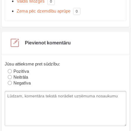
Valdis Mozgirs
0
Zema pēc dzemdību aprūpe
0
Pievienot komentāru
Jūsu attieksme pret sūdzību:
Pozitīva
Neitrāla
Negatīva