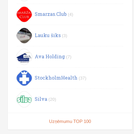
Smarzas.Club
(4)
Lauku šiks
(3)
Ava Holding
(7)
StockholmHealth
(37)
Silva
(20)
Uzņēmumu TOP 100