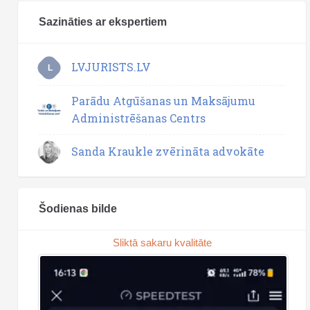
Sazināties ar ekspertiem
LVJURISTS.LV
L
Parādu Atgūšanas un Maksājumu
Administrēšanas Centrs
Sanda Kraukle zvērināta advokāte
Šodienas bilde
Sliktā sakaru kvalitāte