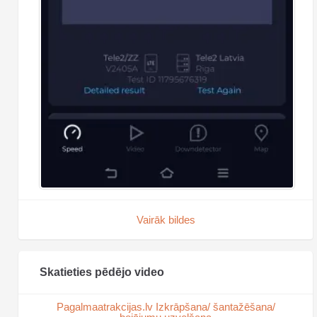
Vairāk bildes
Skatieties pēdējo video
Pagalmaatrakcijas.lv Izkrāpšana/ šantažēšana/