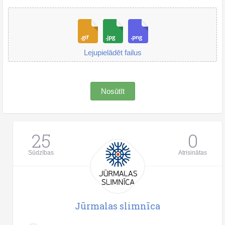
Lejupielādēt failus
Nosūtīt
25
0
Sūdzības
Atrisinātas
Jūrmalas slimnīca