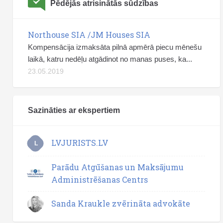
Pēdējās atrisinātās sūdzības
Northouse SIA /JM Houses SIA
Kompensācija izmaksāta pilnā apmērā piecu mēnešu
laikā, katru nedēļu atgādinot no manas puses, ka...
23.05.2019
Sazināties ar ekspertiem
LVJURISTS.LV
L
Parādu Atgūšanas un Maksājumu
Administrēšanas Centrs
Sanda Kraukle zvērināta advokāte