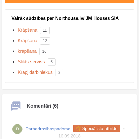
Vairāk sūdzības par Northouse.lv/ JM Houses SIA
Krāpšana
11
Krāpšana
12
krāpšana
16
Slikts serviss
5
Krāpj darbiniekus
2
Komentāri (6)
Darbadrosibaspadome
Speciālista atbilde
D
16.09.2018