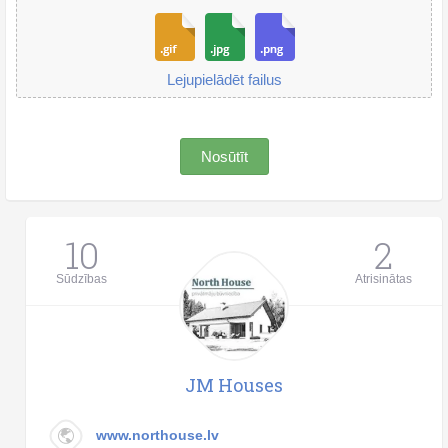
Lejupielādēt failus
Nosūtīt
10
2
Sūdzības
Atrisinātas
JM Houses
www.northouse.lv