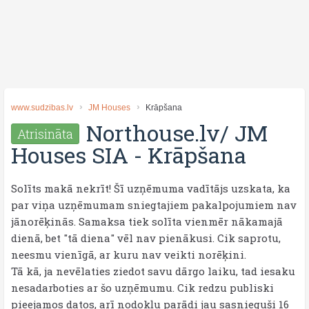
www.sudzibas.lv
JM Houses
Krāpšana
Northouse.lv/ JM
Atrisināta
Houses SIA
-
Krāpšana
Solīts makā nekrīt! Šī uzņēmuma vadītājs uzskata, ka
par viņa uzņēmumam sniegtajiem pakalpojumiem nav
jānorēķinās. Samaksa tiek solīta vienmēr nākamajā
dienā, bet "tā diena" vēl nav pienākusi. Cik saprotu,
neesmu vienīgā, ar kuru nav veikti norēķini.
Tā kā, ja nevēlaties ziedot savu dārgo laiku, tad iesaku
nesadarboties ar šo uzņēmumu. Cik redzu publiski
pieejamos datos, arī nodokļu parādi jau sasnieguši 16