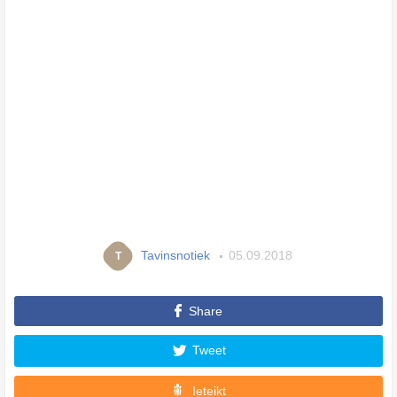
Tavinsnotiek
05.09.2018
T
Share
Tweet
Ieteikt