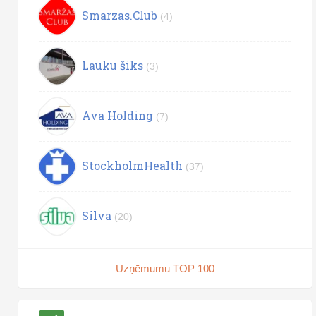
Smarzas.Club
(4)
Lauku šiks
(3)
Ava Holding
(7)
StockholmHealth
(37)
Silva
(20)
Uzņēmumu TOP 100