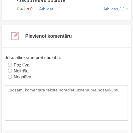
- звоните или пишите
0
0
Atbildēt
Atbildes (1)
Pievienot komentāru
Jūsu attieksme pret sūdzību:
Pozitīva
Neitrāla
Negatīva