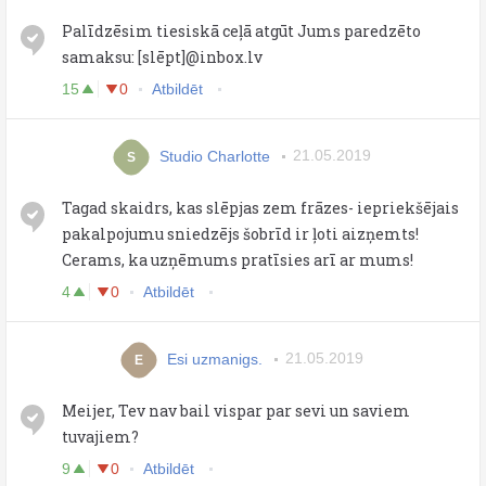
Palīdzēsim tiesiskā ceļā atgūt Jums paredzēto
samaksu: [slēpt]@inbox.lv
15
0
Atbildēt
Studio Charlotte
21.05.2019
S
Tagad skaidrs, kas slēpjas zem frāzes- iepriekšējais
pakalpojumu sniedzējs šobrīd ir ļoti aizņemts!
Cerams, ka uzņēmums pratīsies arī ar mums!
4
0
Atbildēt
Esi uzmanigs.
21.05.2019
E
Meijer, Tev nav bail vispar par sevi un saviem
tuvajiem?
9
0
Atbildēt