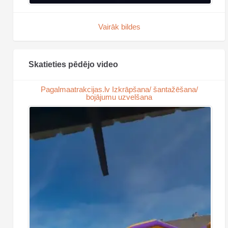
Vairāk bildes
Skatieties pēdējo video
Pagalmaatrakcijas.lv Izkrāpšana/ šantažēšana/
bojājumu uzvelšana