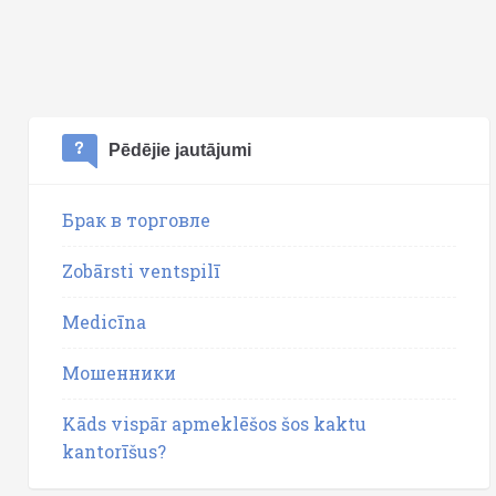
Pēdējie jautājumi
Брак в торговле
Zobārsti ventspilī
Medicīna
Мошенники
Kāds vispār apmeklēšos šos kaktu
kantorīšus?