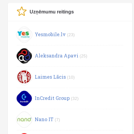
Uzņēmumu reitings
Yesmobile.lv
(23)
Aleksandra Apavi
(25)
Laimes Lācis
(10)
InCredit Group
(32)
Nano IT
(7)