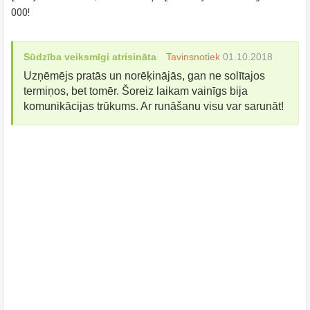
000!
Sūdzība veiksmīgi atrisināta
Tavinsnotiek
01.10.2018
Uzņēmējs pratās un norēķinājās, gan ne solītajos
termiņos, bet tomēr. Šoreiz laikam vainīgs bija
komunikācijas trūkums. Ar runāšanu visu var sarunāt!