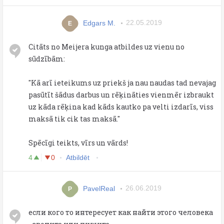
Edgars M.
22.05.2019
E
Citāts no Meijera kunga atbildes uz vienu no
sūdzībām:
''Kā arī ieteikums uz priekš ja nau naudas tad nevajag
pasūtīt šādus darbus un rēķināties vienmēr izbraukt
uz kāda rēķina kad kāds kautko pa velti izdarīs, viss
maksā tik cik tas maksā.''
Spēcīgi teikts, vīrs un vārds!
4
0
Atbildēt
PavelReal
26.06.2019
P
если кого то интересует как найти этого человека