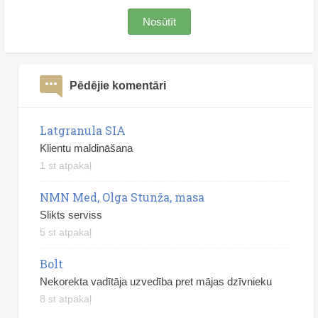
Nosūtīt
Pēdējie komentāri
Latgranula SIA
Klientu maldināšana
1 st atpakaļ
NMN Med, Olga Stunža, masa
Slikts serviss
5 st atpakaļ
Bolt
Nekorekta vadītāja uzvedība pret mājas dzīvnieku
8 st atpakaļ