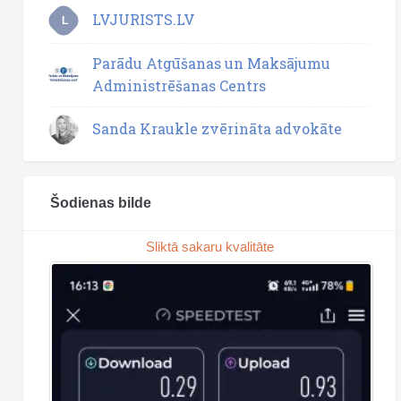
LVJURISTS.LV
L
Parādu Atgūšanas un Maksājumu
Administrēšanas Centrs
Sanda Kraukle zvērināta advokāte
Šodienas bilde
Sliktā sakaru kvalitāte