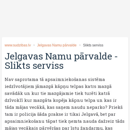
www.sudzibas.lv
Jelgavas Namu pārvalde
Slikts serviss
Jelgavas Namu pārvalde
-
Slikts serviss
Nav saprotama tā apsaimniekošanas sistēma
iedzīvotājiem jāmazgā kāpņu telpas katrs mazgā
savādāk un kur tie mazgājamie tiek turēti katrā
dzīvoklī kur mazgāta kopēja kāpnu telpa un kas ir
tāda mājas vecākā, kas saņem naudu neparko? Priekš
tam ir policija šāda prakse ir tikai Jelgavā, bet par
apsaimniekošanu tāpat tiek ņemta nauda dažreiz tāds
mājas vecākais pārvēršas par īstu žandarmu, kas