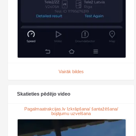
Vairāk bildes
Skatieties pēdējo video
Pagalmaatrakcijas.lv Izkrāpšana/ šantažēšana/
bojājumu uzvelšana