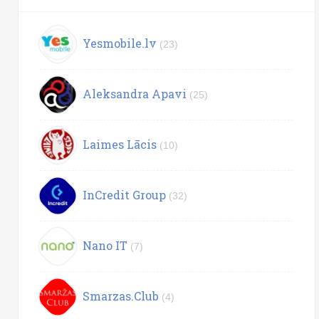
Yesmobile.lv
(23)
Aleksandra Apavi
(25)
Laimes Lācis
(10)
InCredit Group
(32)
Nano IT
(7)
Smarzas.Club
(4)