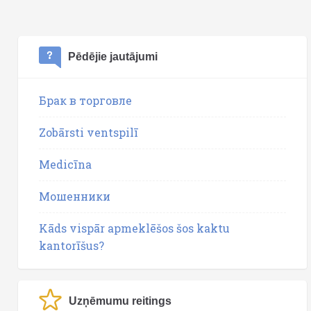
Pēdējie jautājumi
Брак в торговле
Zobārsti ventspilī
Medicīna
Мошенники
Kāds vispār apmeklēšos šos kaktu
kantorīšus?
Uzņēmumu reitings