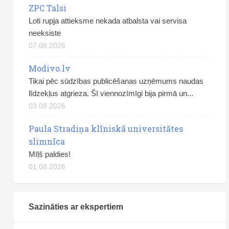
ZPC Talsi
Loti rupja attieksme nekada atbalsta vai servisa
neeksiste
07.08.2026
Modivo.lv
Tikai pēc sūdzības publicēšanas uzņēmums naudas
līdzekļus atgrieza. Šī viennozīmīgi bija pirmā un...
03.08.2026
Paula Stradiņa klīniskā universitātes
slimnīca
Mīļš paldies!
01.08.2026
Sazināties ar ekspertiem