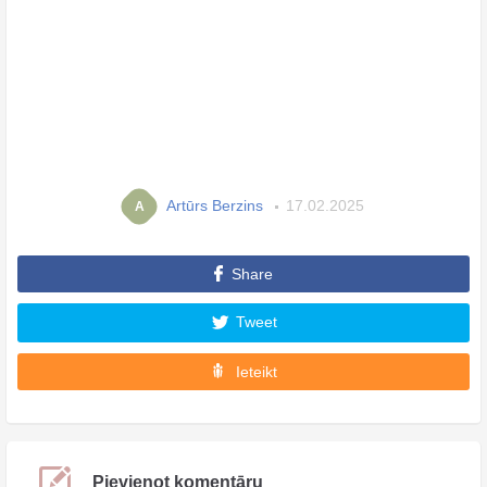
Artūrs Berzins
17.02.2025
A
Share
Tweet
Ieteikt
Pievienot komentāru