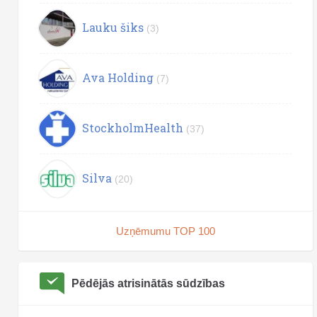
Lauku šiks
(3)
Ava Holding
(7)
StockholmHealth
(37)
Silva
(20)
Uzņēmumu TOP 100
Pēdējās atrisinātās sūdzības