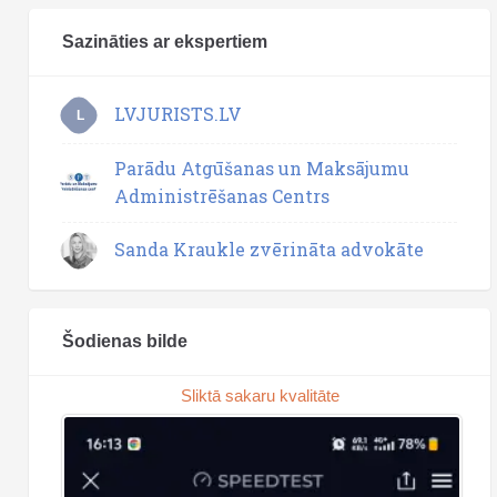
Sazināties ar ekspertiem
LVJURISTS.LV
L
Parādu Atgūšanas un Maksājumu
Administrēšanas Centrs
Sanda Kraukle zvērināta advokāte
Šodienas bilde
Sliktā sakaru kvalitāte