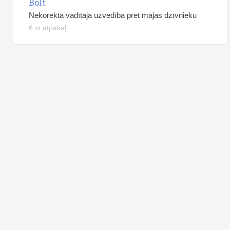
Bolt
Nekorekta vadītāja uzvedība pret mājas dzīvnieku
6 st atpakaļ