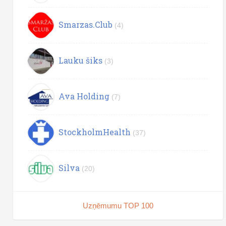
Smarzas.Club
(4)
Lauku šiks
(3)
Ava Holding
(7)
StockholmHealth
(37)
Silva
(20)
Uzņēmumu TOP 100