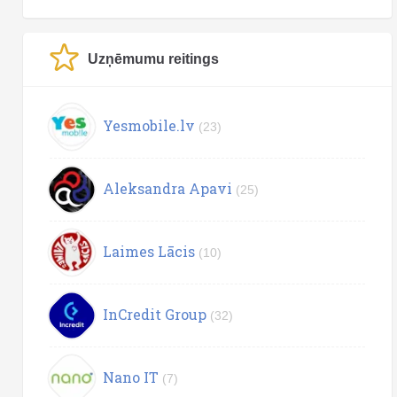
Uzņēmumu reitings
Yesmobile.lv
(23)
Aleksandra Apavi
(25)
Laimes Lācis
(10)
InCredit Group
(32)
Nano IT
(7)