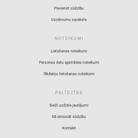
Pievienot sūdzību
Uzņēmumu saraksts
NOTEIKUMI
Lietošanas noteikumi
Personas datu apstrādes noteikumi
Sīkdatņu lietošanas noteikumi
PALĪDZĪBA
Bieži uzdotie jautājumi
Kā atrisināt sūdzību
Kontakti