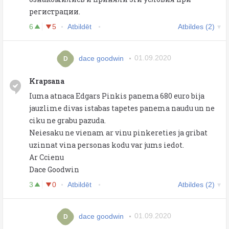
регистрации.
6
5
Atbildēt
Atbildes (2)
dace goodwin
01.09.2020
D
Krapsana
Iuma atnaca Edgars Pinkis panema 680 euro bija
jauzlime divas istabas tapetes panema naudu un ne
ciku ne grabu pazuda.
Neiesaku ne vienam ar vinu pinkereties ja gribat
uzinnat vina personas kodu var jums iedot.
Ar Ccienu
Dace Goodwin
3
0
Atbildēt
Atbildes (2)
dace goodwin
01.09.2020
D