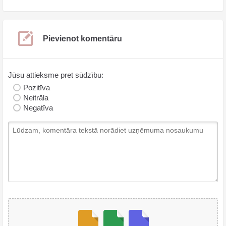
Pievienot komentāru
Jūsu attieksme pret sūdzību:
Pozitīva
Neitrāla
Negatīva