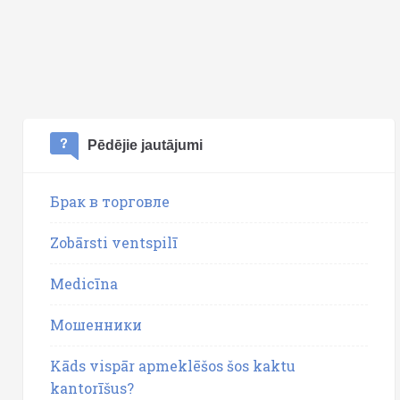
Pēdējie jautājumi
Брак в торговле
Zobārsti ventspilī
Medicīna
Мошенники
Kāds vispār apmeklēšos šos kaktu
kantorīšus?