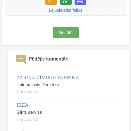
Lejupielādēt failus
Nosūtīt
Pēdējie komentāri
ZARIŅA ZĪMOGU FABRIKA
Untumainais Direktors
1 st atpakaļ
IKEA
Slikts serviss
5 st atpakaļ