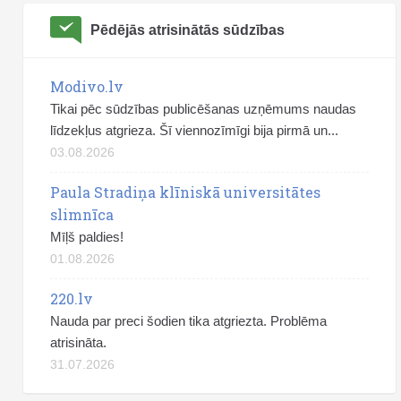
Pēdējās atrisinātās sūdzības
Modivo.lv
Tikai pēc sūdzības publicēšanas uzņēmums naudas
līdzekļus atgrieza. Šī viennozīmīgi bija pirmā un...
03.08.2026
Paula Stradiņa klīniskā universitātes
slimnīca
Mīļš paldies!
01.08.2026
220.lv
Nauda par preci šodien tika atgriezta. Problēma
atrisināta.
31.07.2026