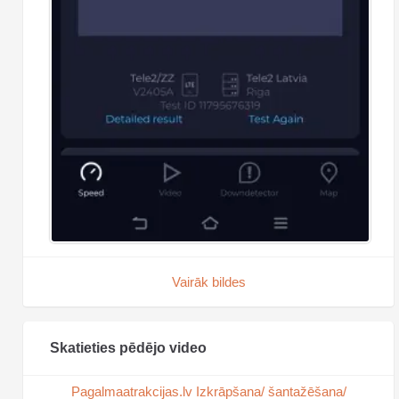
Vairāk bildes
Skatieties pēdējo video
Pagalmaatrakcijas.lv Izkrāpšana/ šantažēšana/