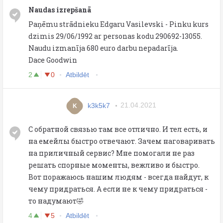
Naudas izrepšanā
Paņēmu strādnieku Edgaru Vasilevski - Pinku kurs
dzimis 29/06/1992 ar personas kodu 290692-13055.
Naudu izmanīja 680 euro darbu nepadarīja.
Dace Goodwin
2
0
Atbildēt
k3k5k7
21.04.2021
K
С обратной связью там все отлично. И тел есть, и
на емейлы быстро отвечают. Зачем наговаривать
на приличный сервис? Мне помогали не раз
решать спорные моменты, вежливо и быстро.
Вот поражаюсь нашим людям - всегда найдут, к
чему придраться. А если не к чему придраться -
то надумают🤣
4
5
Atbildēt