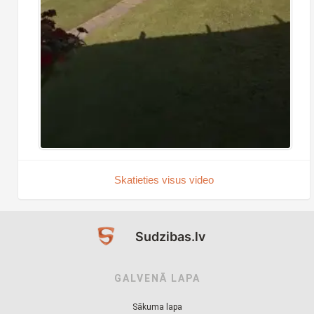
Skatieties visus video
Sudzibas.lv
GALVENĀ LAPA
Sākuma lapa