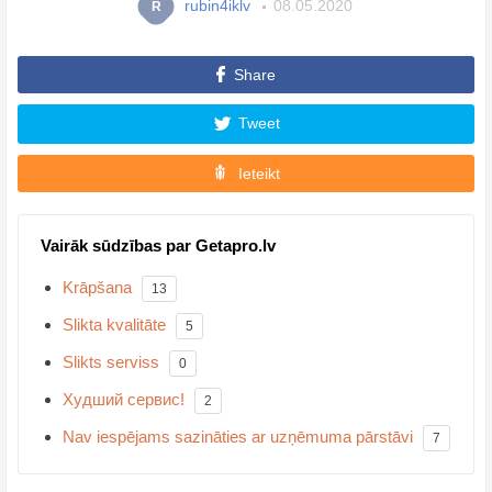
rubin4iklv
08.05.2020
R
Share
Tweet
Ieteikt
Vairāk sūdzības par Getapro.lv
Krāpšana
13
Slikta kvalitāte
5
Slikts serviss
0
Худший сервис!
2
Nav iespējams sazināties ar uzņēmuma pārstāvi
7