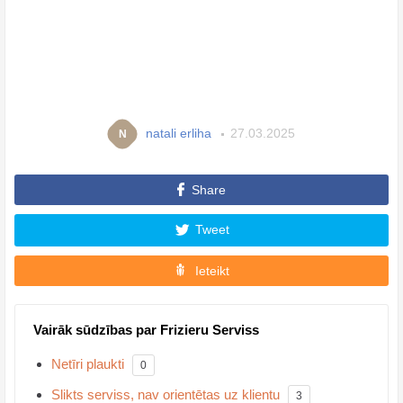
natali erliha
27.03.2025
N
Share
Tweet
Ieteikt
Vairāk sūdzības par Frizieru Serviss
Netīri plaukti
0
Slikts serviss, nav orientētas uz klientu
3