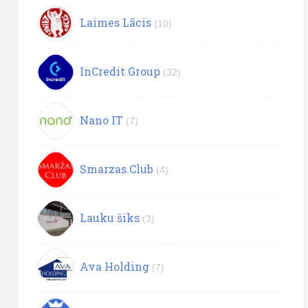
Laimes Lācis
(10)
InCredit Group
(32)
Nano IT
(7)
Smarzas.Club
(4)
Lauku šiks
(3)
Ava Holding
(7)