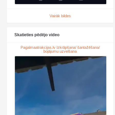
Vairāk bildes
Skatieties pēdējo video
Pagalmaatrakcijas.lv Izkrāpšana/ šantažēšana/
bojājumu uzvelšana