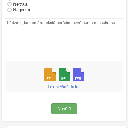
Neitrāla
Negatīva
Lejupielādēt failus
Nosūtīt