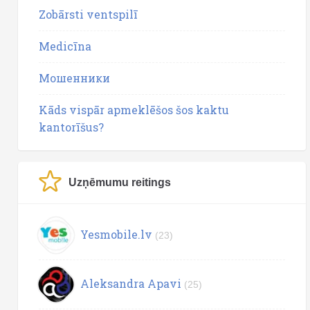
Zobārsti ventspilī
Medicīna
Мошенники
Kāds vispār apmeklēšos šos kaktu
kantorīšus?
Uzņēmumu reitings
Yesmobile.lv
(23)
Aleksandra Apavi
(25)