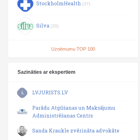
StockholmHealth
(37)
Silva
(20)
Uzņēmumu TOP 100
Sazināties ar ekspertiem
LVJURISTS.LV
L
Parādu Atgūšanas un Maksājumu
Administrēšanas Centrs
Sanda Kraukle zvērināta advokāte