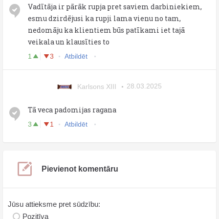
Vadītāja ir pārāk rupja pret saviem darbiniekiem,
esmu dzirdējusi ka rupji lama vienu no tam,
nedomāju ka klientiem būs patīkami iet tajā
veikala un klausīties to
1
3
Atbildēt
Karlsons XIII
28.03.2025
Tā veca padomijas ragana
3
1
Atbildēt
Pievienot komentāru
Jūsu attieksme pret sūdzību:
Pozitīva