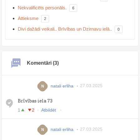
Nekvalificēts personāls.
6
Attieksme
2
Divi dažādi veikali.. Brīvības un Dzirnavu ielā..
0
Komentāri (3)
natali erliha
27.03.2025
N
Brīvības iela 73
1
2
Atbildēt
natali erliha
27.03.2025
N