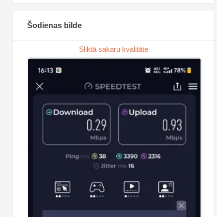
Šodienas bilde
Sliktā sakaru kvalitāte