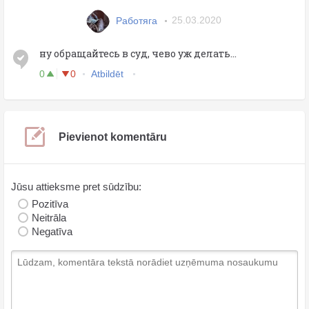
Работяга
25.03.2020
ну обращайтесь в суд, чево уж делать...
0
0
Atbildēt
Pievienot komentāru
Jūsu attieksme pret sūdzību:
Pozitīva
Neitrāla
Negatīva