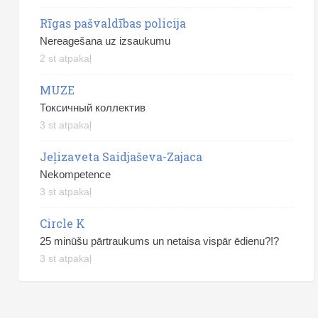
Rīgas pašvaldības policija
Nereagešana uz izsaukumu
2 st atpakaļ
MUZE
Токсичный коллектив
3 st atpakaļ
Jeļizaveta Saidjaševa-Zajaca
Nekompetence
3 st atpakaļ
Circle K
25 minūšu pārtraukums un netaisa vispār ēdienu?!?
3 st atpakaļ