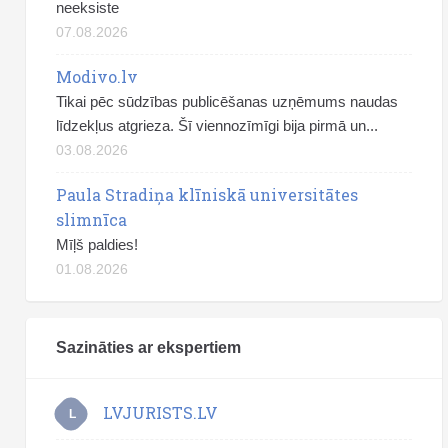
neeksiste
07.08.2026
Modivo.lv
Tikai pēc sūdzības publicēšanas uzņēmums naudas
līdzekļus atgrieza. Šī viennozīmīgi bija pirmā un...
03.08.2026
Paula Stradiņa klīniskā universitātes
slimnīca
Mīļš paldies!
01.08.2026
Sazināties ar ekspertiem
LVJURISTS.LV
L