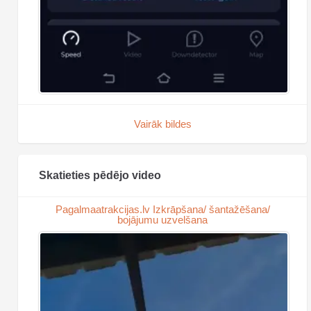
Vairāk bildes
Skatieties pēdējo video
Pagalmaatrakcijas.lv Izkrāpšana/ šantažēšana/
bojājumu uzvelšana