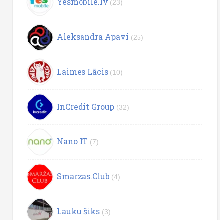
Yesmobile.lv
(23)
Aleksandra Apavi
(25)
Laimes Lācis
(10)
InCredit Group
(32)
Nano IT
(7)
Smarzas.Club
(4)
Lauku šiks
(3)