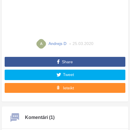
Andrejs D
25.03.2020
A
Share
Tweet
Ieteikt
Komentāri (1)