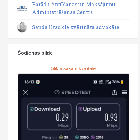
Parādu Atgūšanas un Maksājumu
Administrēšanas Centrs
Sanda Kraukle zvērināta advokāte
Šodienas bilde
Sliktā sakaru kvalitāte