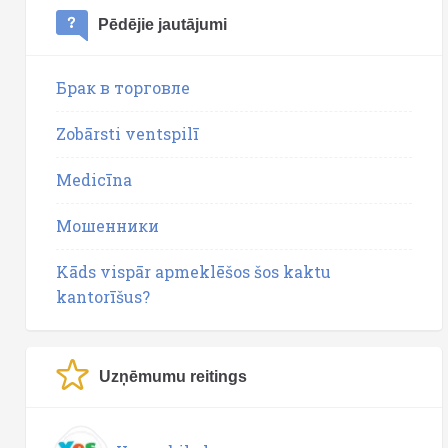
Pēdējie jautājumi
Брак в торговле
Zobārsti ventspilī
Medicīna
Мошенники
Kāds vispār apmeklēšos šos kaktu
kantorīšus?
Uzņēmumu reitings