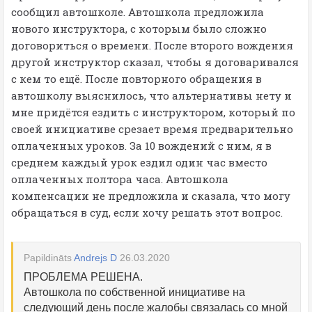
сообщил автошколе. Автошкола предложила
нового инструктора, с которым было сложно
договориться о времени. После второго вождения
другой инструктор сказал, чтобы я договаривался
с кем то ещё. После повторного обращения в
автошколу выяснилось, что альтернативы нету и
мне придётся ездить с инструктором, который по
своей инициативе срезает время предварительно
оплаченных уроков. За 10 вождений с ним, я в
среднем каждый урок ездил один час вместо
оплаченных полтора часа. Автошкола
компенсации не предложила и сказала, что могу
обращаться в суд, если хочу решать этот вопрос.
Papildināts
Andrejs D
26.03.2020
ПРОБЛЕМА РЕШЕНА.
Автошкола по собственной инициативе на
следующий день после жалобы связалась со мной