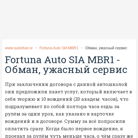
www.sudzibas.lv
Fortuna Auto SIA MBR1
Обман, ужасный сервис
Fortuna Auto SIA MBR1
-
Обман, ужасный сервис
При заключении договора с данной автошколой
они предложили пакет услуг, который включает в
себя теорию и 10 вождений (20 академ. часов), что
подразумевает по собой полтора часа езды за
рулём за один урок, как указано в карточке
вождений и в договоре. Сумму за всё попросили
оплатить сразу. Когда было первое вождение, я
проехал за рулём чуть меньше часа, о чём сразу же