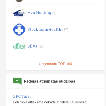
Ava Holding
(7)
StockholmHealth
(37)
Silva
(20)
Uzņēmumu TOP 100
Pēdējās atrisinātās sūdzības
ZPC Talsi
Loti rupja attieksme nekada atbalsta vai servisa