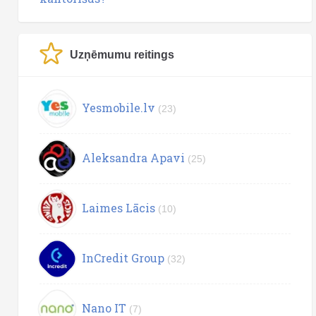
Uzņēmumu reitings
Yesmobile.lv
(23)
Aleksandra Apavi
(25)
Laimes Lācis
(10)
InCredit Group
(32)
Nano IT
(7)