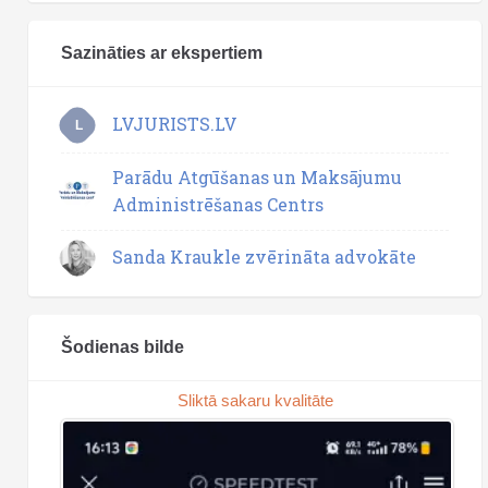
Sazināties ar ekspertiem
LVJURISTS.LV
L
Parādu Atgūšanas un Maksājumu
Administrēšanas Centrs
Sanda Kraukle zvērināta advokāte
Šodienas bilde
Sliktā sakaru kvalitāte