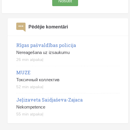
Nosūtīt
Pēdējie komentāri
Rīgas pašvaldības policija
Nereagešana uz izsaukumu
26 min atpakaļ
MUZE
Токсичный коллектив
52 min atpakaļ
Jeļizaveta Saidjaševa-Zajaca
Nekompetence
55 min atpakaļ