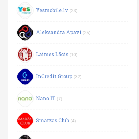
Yesmobile.lv
(23)
Aleksandra Apavi
(25)
Laimes Lācis
(10)
InCredit Group
(32)
Nano IT
(7)
Smarzas.Club
(4)