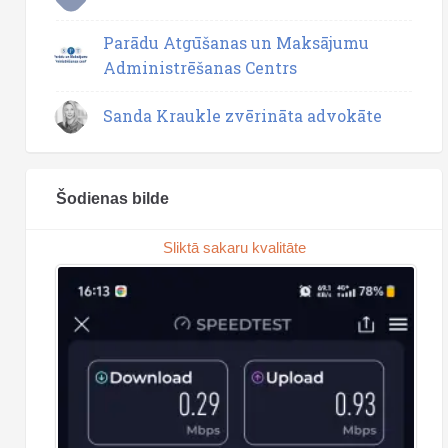
Parādu Atgūšanas un Maksājumu
Administrēšanas Centrs
Sanda Kraukle zvērināta advokāte
Šodienas bilde
Sliktā sakaru kvalitāte