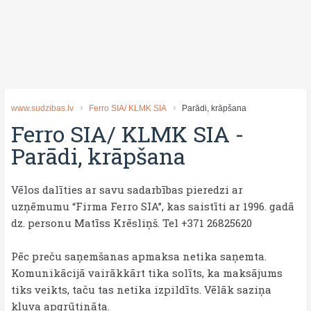
www.sudzibas.lv
Ferro SIA/ KLMK SIA
Parādi, krāpšana
Ferro SIA/ KLMK SIA
-
Parādi, krāpšana
Vēlos dalīties ar savu sadarbības pieredzi ar
uzņēmumu “Firma Ferro SIA”, kas saistīti ar 1996. gadā
dz. personu Matīss Krēsliņš. Tel +371 26825620
Pēc preču saņemšanas apmaksa netika saņemta.
Komunikācijā vairākkārt tika solīts, ka maksājums
tiks veikts, taču tas netika izpildīts. Vēlāk saziņa
kļuva apgrūtināta.