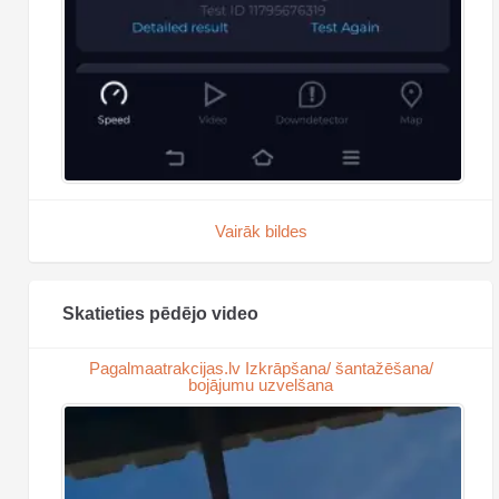
Vairāk bildes
Skatieties pēdējo video
Pagalmaatrakcijas.lv Izkrāpšana/ šantažēšana/
bojājumu uzvelšana