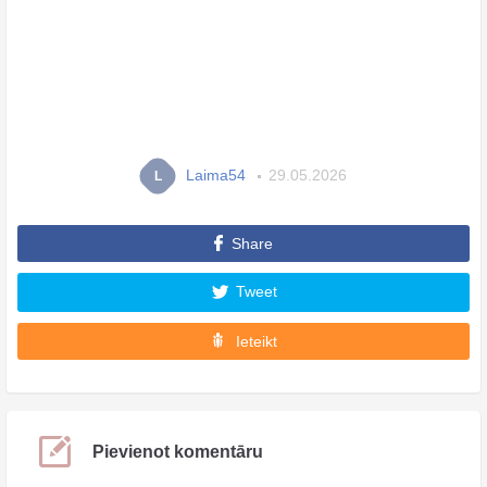
Laima54
29.05.2026
L
Share
Tweet
Ieteikt
Pievienot komentāru