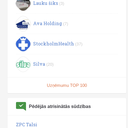
Lauku šiks
(3)
Ava Holding
(7)
StockholmHealth
(37)
Silva
(20)
Uzņēmumu TOP 100
Pēdējās atrisinātās sūdzības
ZPC Talsi