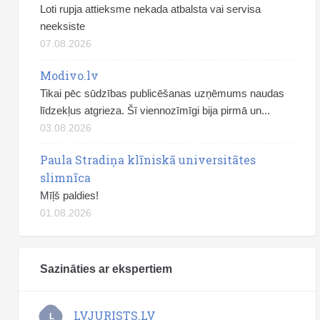
Loti rupja attieksme nekada atbalsta vai servisa
neeksiste
07.08.2026
Modivo.lv
Tikai pēc sūdzības publicēšanas uzņēmums naudas
līdzekļus atgrieza. Šī viennozīmīgi bija pirmā un...
03.08.2026
Paula Stradiņa klīniskā universitātes
slimnīca
Mīļš paldies!
01.08.2026
Sazināties ar ekspertiem
LVJURISTS.LV
L