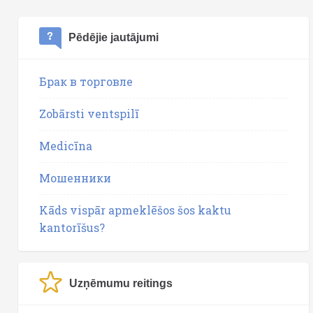
Pēdējie jautājumi
Брак в торговле
Zobārsti ventspilī
Medicīna
Мошенники
Kāds vispār apmeklēšos šos kaktu
kantorīšus?
Uzņēmumu reitings