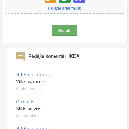
Lejupielādēt failus
Nosūtīt
Pēdējie komentāri IKEA
Rd Electronics
Viltus vakance
8 min atpakaļ
Circle K
Slikts serviss
4 st atpakaļ
Rd Electronics