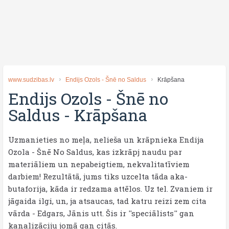
www.sudzibas.lv
Endijs Ozols - Šnē no Saldus
Krāpšana
Endijs Ozols - Šnē no
Saldus
-
Krāpšana
Uzmanieties no meļa, nelieša un krāpnieka Endija
Ozola - Šnē No Saldus, kas izkrāpj naudu par
materiāliem un nepabeigtiem, nekvalitatīviem
darbiem! Rezultātā, jums tiks uzcelta tāda aka-
butaforija, kāda ir redzama attēlos. Uz tel. Zvaniem ir
jāgaida ilgi, un, ja atsaucas, tad katru reizi zem cita
vārda - Edgars, Jānis utt. Šis ir ''speciālists'' gan
kanalizāciju jomā gan citās.