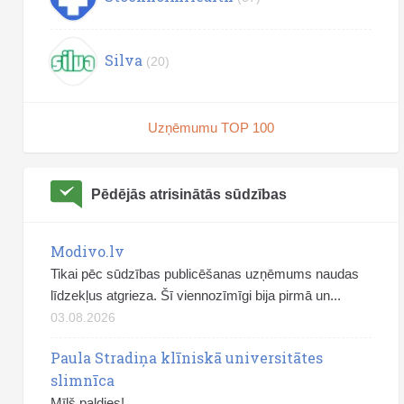
Silva
(20)
Uzņēmumu TOP 100
Pēdējās atrisinātās sūdzības
Modivo.lv
Tikai pēc sūdzības publicēšanas uzņēmums naudas
līdzekļus atgrieza. Šī viennozīmīgi bija pirmā un...
03.08.2026
Paula Stradiņa klīniskā universitātes
slimnīca
Mīļš paldies!