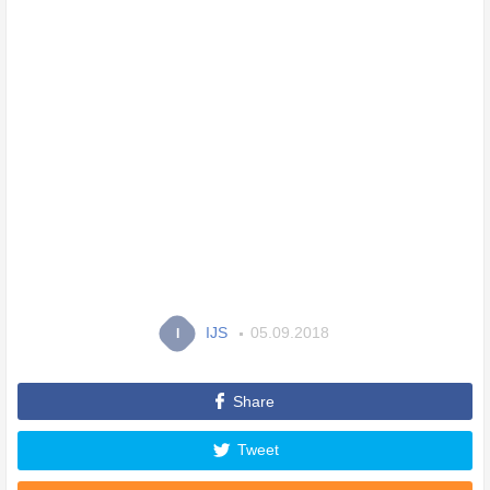
IJS
05.09.2018
I
Share
Tweet