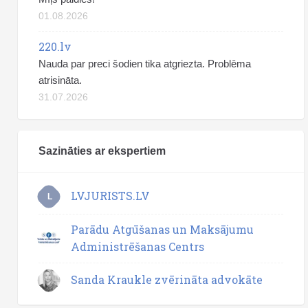
01.08.2026
220.lv
Nauda par preci šodien tika atgriezta. Problēma
atrisināta.
31.07.2026
Sazināties ar ekspertiem
LVJURISTS.LV
L
Parādu Atgūšanas un Maksājumu
Administrēšanas Centrs
Sanda Kraukle zvērināta advokāte