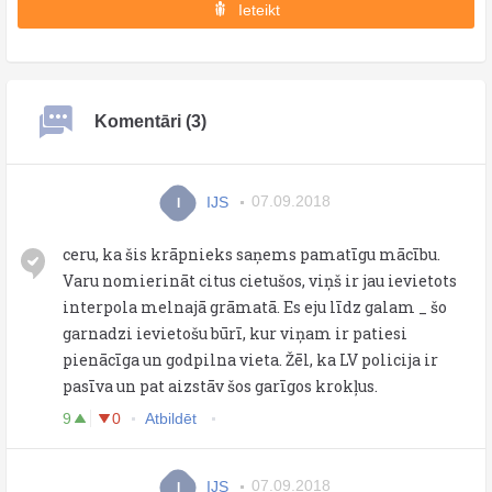
Ieteikt
Komentāri (3)
IJS
07.09.2018
I
ceru, ka šis krāpnieks saņems pamatīgu mācību.
Varu nomierināt citus cietušos, viņš ir jau ievietots
interpola melnajā grāmatā. Es eju līdz galam _ šo
garnadzi ievietošu būrī, kur viņam ir patiesi
pienācīga un godpilna vieta. Žēl, ka LV policija ir
pasīva un pat aizstāv šos garīgos krokļus.
9
0
Atbildēt
IJS
07.09.2018
I