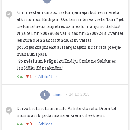
šim mēslam un soc. izstumjamajai būtnei ir vieta
atkritumos. Endijam Ozolam ir brīva vieta ''būrī '' jeb
cietumā! neuzraujieties uz mēslu mafiju no Saldus!
viņa tel. nr. 20078089 vai Ritas nr.267009243. Zvaniet
jebkurā diennaktsstundā. šim valsts
policijaskrāpnieku aizsargātajam nr. ir cita pieeja-
mana un īpaša
. Šo mēslu un krāpniku Endiju Ozolu no Saldus es
iznīdēšu līdz saknēm!
8
1
Atbildēt
Liene
24.10.2018
L
Dzīvo Lielā ielā un māte Arhitektu ielā. Diemžēl
mums arī bija darīšana ar šiem cilvēkiem.
4
0
Atbildēt