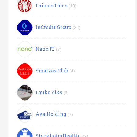
Laimes Lācis
(10)
InCredit Group
(32)
Nano IT
(7)
Smarzas.Club
(4)
Lauku šiks
(3)
Ava Holding
(7)
StockholmHealth
(37)