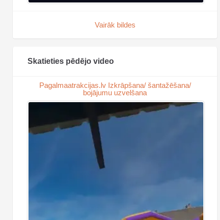
Vairāk bildes
Skatieties pēdējo video
Pagalmaatrakcijas.lv Izkrāpšana/ šantažēšana/
bojājumu uzvelšana