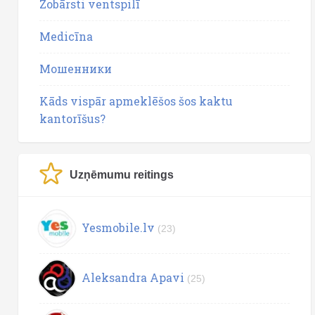
Zobārsti ventspilī
Medicīna
Мошенники
Kāds vispār apmeklēšos šos kaktu
kantorīšus?
Uzņēmumu reitings
Yesmobile.lv
(23)
Aleksandra Apavi
(25)