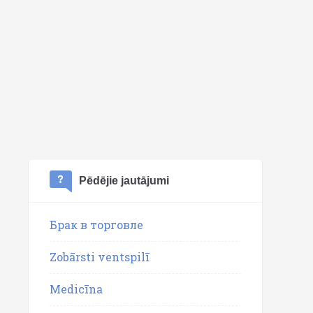
Pēdējie jautājumi
Брак в торговле
Zobārsti ventspilī
Medicīna