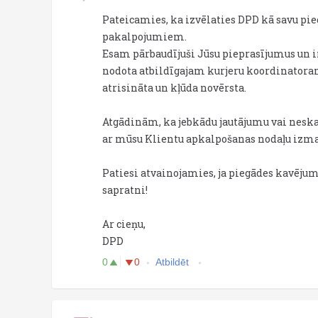
Pateicamies, ka izvēlaties DPD kā savu pi
pakalpojumiem.
Esam pārbaudījuši Jūsu pieprasījumus un i
nodota atbildīgajam kurjeru koordinatoram
atrisināta un kļūda novērsta.
Atgādinām, ka jebkādu jautājumu vai neska
ar mūsu Klientu apkalpošanas nodaļu izma
Patiesi atvainojamies, ja piegādes kavēju
sapratni!
Ar cieņu,
DPD
0
0
Atbildēt