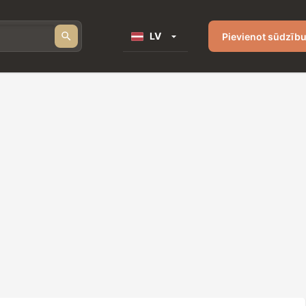
LV
Pievienot sūdzīb