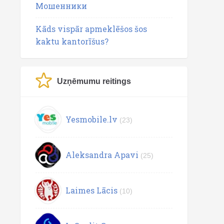
Мошенники
Kāds vispār apmeklēšos šos
kaktu kantorīšus?
Uzņēmumu reitings
Yesmobile.lv
(23)
Aleksandra Apavi
(25)
Laimes Lācis
(10)