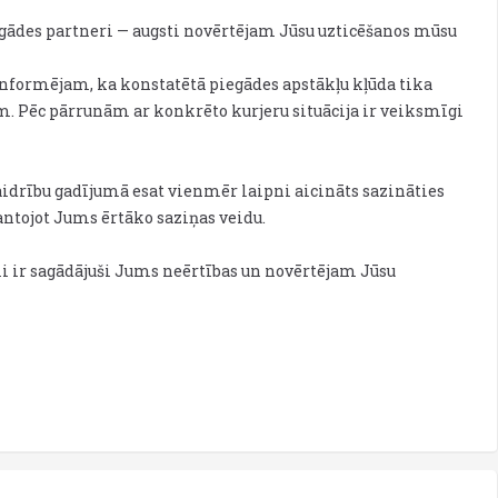
egādes partneri — augsti novērtējam Jūsu uzticēšanos mūsu
nformējam, ka konstatētā piegādes apstākļu kļūda tika
. Pēc pārrunām ar konkrēto kurjeru situācija ir veiksmīgi
idrību gadījumā esat vienmēr laipni aicināts sazināties
ntojot Jums ērtāko saziņas veidu.
mi ir sagādājuši Jums neērtības un novērtējam Jūsu