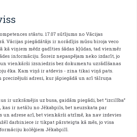
viss
mpetences stāstu. 17.07 sūtījums no Vācijas
ā. Vācijas piegādātājs ir norādījis mūsu biroja veco
 Tā kā viņiem mēdz gadīties šādas kļūdas, tad vienmēr
des informāciju. Šoreiz nepaspējam neko izdarīt, jo
u un vienkārši izsniedzis bez dokumentu uzrādīšanas
oju ēka. Kam viņš ir atdevis - zina tikai viņš pats.
precizējuši adresi, kur jāpiegādā un arī tālruņa
s ir uzkrāmējis uz busa, gaidām piegādi, bet “izcilība”
 kas ir netālu no Jēkabpils, bet neuzskata par
 un adrese arī, bet vienkārši atzīmē, ka nav izdevies
ēl darbiniece ir tikpat pārsteigta kā mēs, jo visa
nformāciju kolēģiem Jēkabpilī.