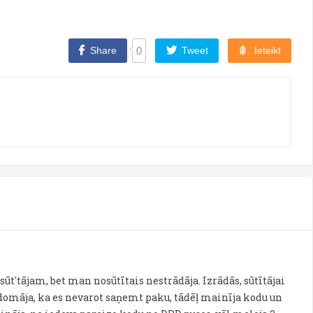
Share
0
Tweet
Ieteikt
ūt'tājam, bet man nosūtītais nestrādāja. Izrādās, sūtītājai
zdomāja, ka es nevarot saņemt paku, tādēļ mainīja kodu un