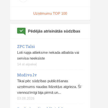
Uzņēmumu TOP 100
Pēdējās atrisinātās sūdzības
ZPC Talsi
Loti rupja attieksme nekada atbalsta vai
servisa neeksiste
14 st atpakaļ
Modivo.lv
Tikai pēc sūdzības publicēšanas
uzņēmums naudas līdzekļus atgrieza. Šī
viennozīmīgi bija pirmā un...
03.08.2026