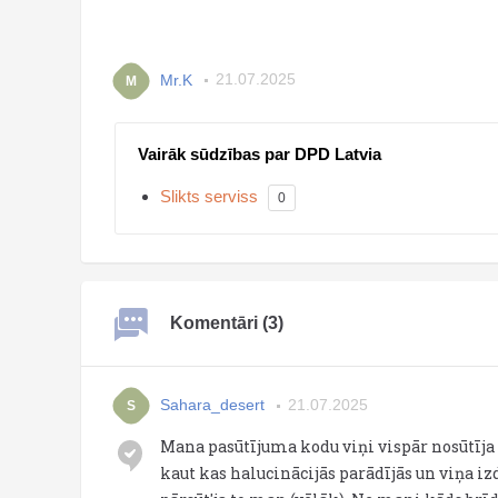
Mr.K
21.07.2025
M
Vairāk sūdzības par DPD Latvia
Slikts serviss
0
Komentāri (3)
Sahara_desert
21.07.2025
S
Mana pasūtījuma kodu viņi vispār nosūtīja s
kaut kas halucinācijās parādījās un viņa i