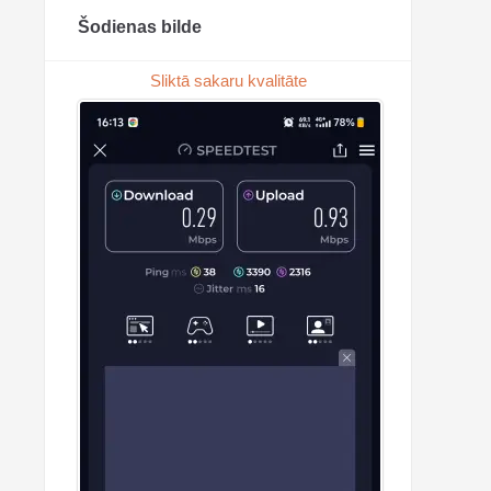
Šodienas bilde
Sliktā sakaru kvalitāte