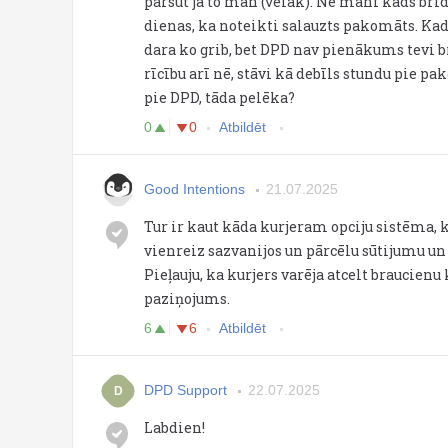
pārsūt'ja to man (vēlāk). Ne mani kāds brīd
dienas, ka noteikti salauzts pakomāts. Kad 
dara ko grib, bet DPD nav pienākums tevi b
rīcību arī nē, stāvi kā debīls stundu pie p
pie DPD, tāda pelēka?
0
0
Atbildēt
Good Intentions
21.07.2025
Tur ir kaut kāda kurjeram opciju sistēma, 
vienreiz sazvanijos un pārcēlu sūtijumu un 
Pieļauju, ka kurjers varēja atcelt braucienu
paziņojums.
6
6
Atbildēt
DPD Support
22.07.2025
D
Labdien!