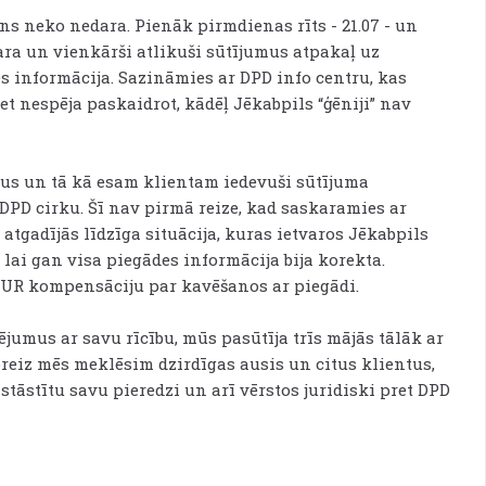
ns neko nedara. Pienāk pirmdienas rīts - 21.07 - un
ra un vienkārši atlikuši sūtījumus atpakaļ uz
s informācija. Sazināmies ar DPD info centru, kas
bet nespēja paskaidrot, kādēļ Jēkabpils “ģēniji” nav
us un tā kā esam klientam iedevuši sūtījuma
DPD cirku. Šī nav pirmā reize, kad saskaramies ar
tgadījās līdzīga situācija, kuras ietvaros Jēkabpils
lai gan visa piegādes informācija bija korekta.
UR kompensāciju par kavēšanos ar piegādi.
ējumus ar savu rīcību, mūs pasūtīja trīs mājās tālāk ar
oreiz mēs meklēsim dzirdīgas ausis un citus klientus,
tāstītu savu pieredzi un arī vērstos juridiski pret DPD