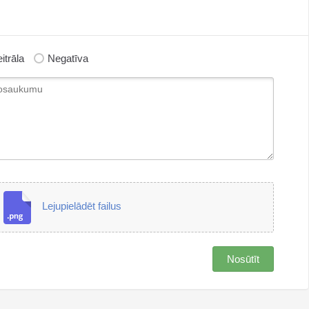
itrāla
Negatīva
Lejupielādēt failus
Nosūtīt