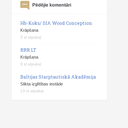
Pēdējie komentāri
Hb-Koks/ SIA Wood Conception
Krāpšana
3 st atpakaļ
RRR.LT
Krāpšana
9 st atpakaļ
Baltijas Starptautiskā Akadēmija
Slikta izglītības iestāde
13 st atpakaļ