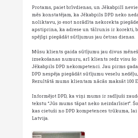
Protams, paiet brīvdienas, un Jēkabpilī nevie
mēs konstatējam, ka Jēkabpils DPD neko neda
noliktavu, jo esot norādīta nekorekta piegāde
apstiprina, ka adrese un tālrunis ir korekti, 
spējīgi piegādāt sūtījumus jau četras dienas.
Mūsu klients gaida sūtījumu jau divus mēneš
izsekošanas numuru, arī klients redz visu šo 
Jēkabpils DPD nekompetenci. Jau pirms gada a
DPD nespēja piegādāt sūtījumu veselu nedēļu, 
Rezultātā mums klientam nācās maksāt 100 E
Informējot DPD, ka viņi mums ir radījuši zaud
tekstu “Jūs mums tāpat neko neizdarīsiet”. Š
kas cietuši no DPD kompetences trūkuma, lai s
Latvija.