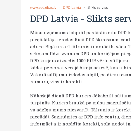
www.sudzibas.lv
DPD Latvia
Slikts serviss
DPD Latvia
-
Slikts ser
Mūsu uzņēmums labprāt pastāstīs citu DPD ko
piegādātāja ierodas Rīgā DPD šķirošanas centr
adresi Rīgā un arī tālrunis ir norādīts vācu.
sekojam līdzi, zvanam DPD un koriģējam piegā
DPD kurjers aizvedis 1000 EUR vērtu sūtījum
kādai personai vecajā biroja adresē, kas ir bir
Vakarā sūtījumu izdodas atgūt, pa dienu esam 
numuru, viss ir korekti.
Nākošajā dienā DPD kurjers Jēkabpilī sūtījumu
turpinās. Kurjers braukā pa mūsu mazpilsētu,
vajadzīgu mums piezvanīt. Tālrunis ir korekts
piegādāt. Sazināmies ar DPD info centru, diemž
informācija ir norādīta korekti, sola nodot i