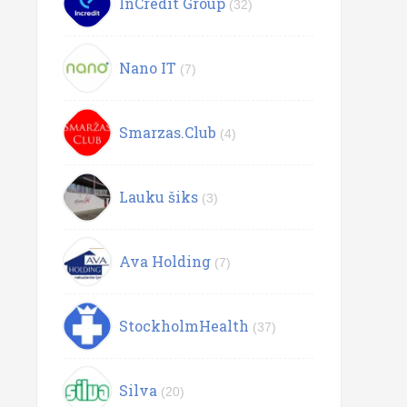
InCredit Group
(32)
Nano IT
(7)
Smarzas.Club
(4)
Lauku šiks
(3)
Ava Holding
(7)
StockholmHealth
(37)
Silva
(20)