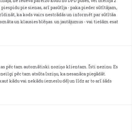
ināja, ne iedeva pareizo kodu no DPD puses, vēl meloja 2
piespidu pie sienas, arī pasūtīja - paka pieder sūtītājam,
rīdināt, ka kods vairs nestrādās un informēt par sūtītāa
akomāta un klausies blēņas. un jautājumus - vai tiešām esat
kas pēc tam automātiski noziņo klientam. Īsti nezinu. Es
neilgi pēc tam atsūta īsziņu, ka nesanāca piegādāt.
 kaut kādu vai nekādu iemeslu dēļ un līdz ar to arī šāds