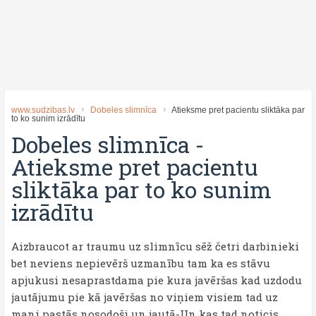
www.sudzibas.lv
Dobeles slimnīca
Atieksme pret pacientu sliktāka par
to ko sunim izrādītu
Dobeles slimnīca
-
Atieksme pret pacientu
sliktāka par to ko sunim
izrādītu
Aizbraucot ar traumu uz slimnīcu sēž četri darbinieki
bet neviens nepievērš uzmanību tam ka es stāvu
apjukusi nesaprastdama pie kura javēršas kad uzdodu
jautājumu pie kā javēršas no viņiem visiem tad uz
mani pastās nosodoši un jautā-Un kas tad noticis.