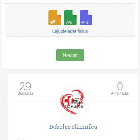
Lejupielādēt failus
Nosūtīt
29
0
Sūdzības
Atrisinātas
Dobeles slimnīca