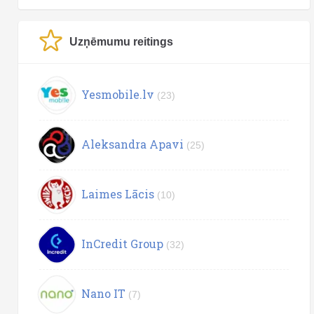
Uzņēmumu reitings
Yesmobile.lv
(23)
Aleksandra Apavi
(25)
Laimes Lācis
(10)
InCredit Group
(32)
Nano IT
(7)