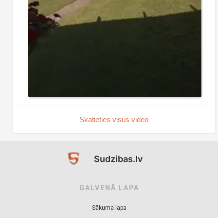
Skatieties visus video
Sudzibas.lv
GALVENĀ LAPA
Sākuma lapa