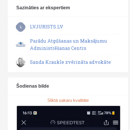
Sazināties ar ekspertiem
LVJURISTS.LV
L
Parādu Atgūšanas un Maksājumu
Administrēšanas Centrs
Sanda Kraukle zvērināta advokāte
Šodienas bilde
Sliktā sakaru kvalitāte