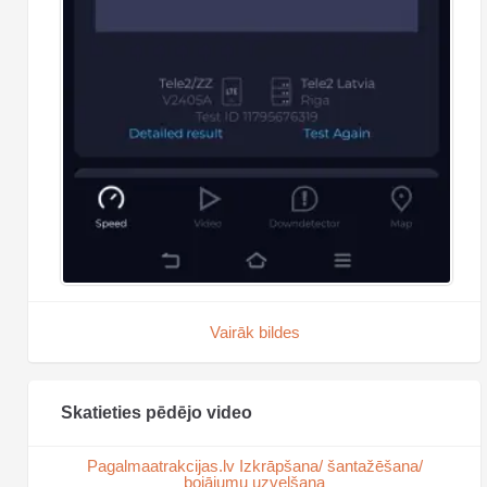
Vairāk bildes
Skatieties pēdējo video
Pagalmaatrakcijas.lv Izkrāpšana/ šantažēšana/
bojājumu uzvelšana