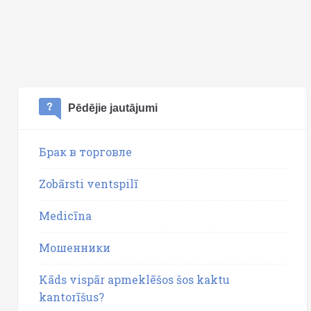
Pēdējie jautājumi
Брак в торговле
Zobārsti ventspilī
Medicīna
Мошенники
Kāds vispār apmeklēšos šos kaktu
kantorīšus?