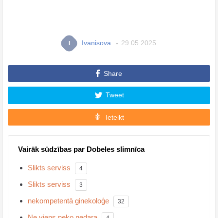
Ivanisova
29.05.2025
I
Share
Tweet
Ieteikt
Vairāk sūdzības par Dobeles slimnīca
Slikts serviss
4
Slikts serviss
3
nekompetentā ginekoloģe
32
Ne viens neko nedara
4