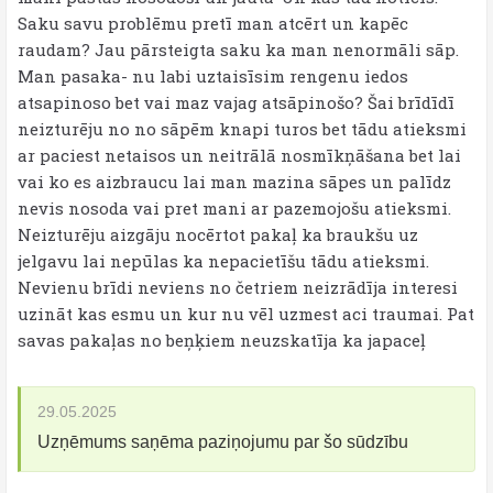
Saku savu problēmu pretī man atcērt un kapēc
raudam? Jau pārsteigta saku ka man nenormāli sāp.
Man pasaka- nu labi uztaisīsim rengenu iedos
atsapinoso bet vai maz vajag atsāpinošo? Šai brīdīdī
neizturēju no no sāpēm knapi turos bet tādu atieksmi
ar paciest netaisos un neitrālā nosmīkņāšana bet lai
vai ko es aizbraucu lai man mazina sāpes un palīdz
nevis nosoda vai pret mani ar pazemojošu atieksmi.
Neizturēju aizgāju nocērtot pakaļ ka braukšu uz
jelgavu lai nepūlas ka nepacietīšu tādu atieksmi.
Nevienu brīdi neviens no četriem neizrādīja interesi
uzināt kas esmu un kur nu vēl uzmest aci traumai. Pat
savas pakaļas no beņķiem neuzskatīja ka japaceļ
29.05.2025
Uzņēmums saņēma paziņojumu par šo sūdzību