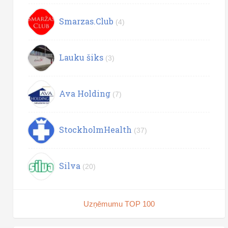
Smarzas.Club
(4)
Lauku šiks
(3)
Ava Holding
(7)
StockholmHealth
(37)
Silva
(20)
Uzņēmumu TOP 100