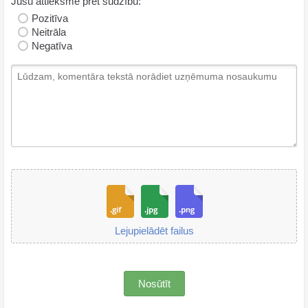
Jūsu attieksme pret sūdzību:
Pozitīva
Neitrāla
Negatīva
Lejupielādēt failus
Nosūtīt