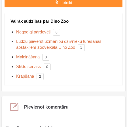
Ieteikt
Vairāk sūdzības par Dino Zoo
Negodīgi pārdevēji
0
Lūdzu pievērst uzmanību dzīvnieku turēšanas
apstākļiem zooveikalā Dino Zoo
1
Maldināšana
0
Slikts serviss
0
Krāpšana
2
Pievienot komentāru