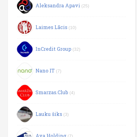
Aleksandra Apavi
(25)
Laimes Lācis
(10)
InCredit Group
(32)
Nano IT
(7)
Smarzas.Club
(4)
Lauku šiks
(3)
Ava Holding
(7)