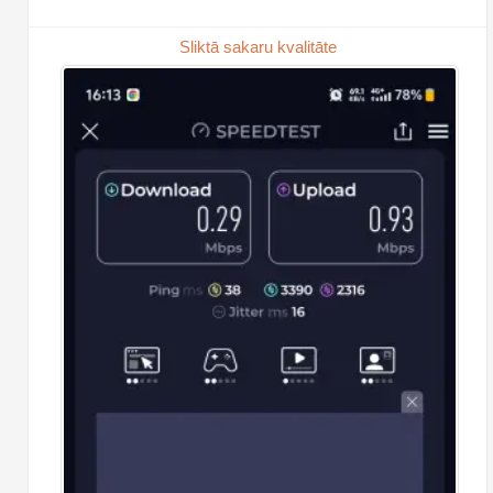
Sliktā sakaru kvalitāte