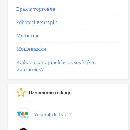
Брак в торговле
Zobārsti ventspilī
Medicīna
Мошенники
Kāds vispār apmeklēšos šos kaktu
kantorīšus?
Uzņēmumu reitings
Yesmobile.lv
(23)