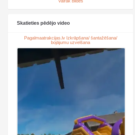
Vairāk bildes
Skatieties pēdējo video
Pagalmaatrakcijas.lv Izkrāpšana/ šantažēšana/
bojājumu uzvelšana