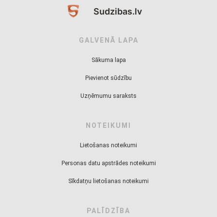
Sudzibas.lv
GALVENĀ LAPA
Sākuma lapa
Pievienot sūdzību
Uzņēmumu saraksts
NOTEIKUMI
Lietošanas noteikumi
Personas datu apstrādes noteikumi
Sīkdatņu lietošanas noteikumi
PALĪDZĪBA