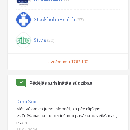
StockholmHealth
(37)
Silva
(20)
Uzņēmumu TOP 100
Pēdējās atrisinātās sūdzības
Dino Zoo
Mēs vēlamies jums informēt, ka pēc rūpīgas
izvērtēšanas un nepieciešamo pasākumu veikšanas,
esam...
18.04.2024