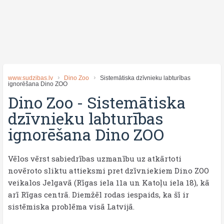
www.sudzibas.lv
Dino Zoo
Sistemātiska dzīvnieku labturības
ignorēšana Dino ZOO
Dino Zoo
-
Sistemātiska
dzīvnieku labturības
ignorēšana Dino ZOO
Vēlos vērst sabiedrības uzmanību uz atkārtoti
novēroto sliktu attieksmi pret dzīvniekiem Dino ZOO
veikalos Jelgavā (Rīgas iela 11a un Katoļu iela 18), kā
arī Rīgas centrā. Diemžēl rodas iespaids, ka šī ir
sistēmiska problēma visā Latvijā.