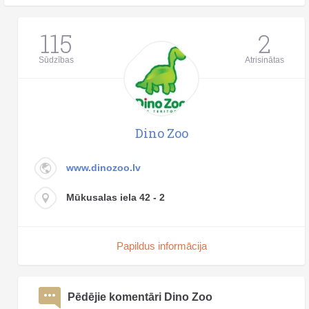
115
2
Sūdzības
Atrisinātas
Dino Zoo
www.dinozoo.lv
Mūkusalas iela 42 - 2
Papildus informācija
Pēdējie komentāri Dino Zoo