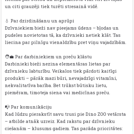
un citi grauzēji tiek turēti stresainā vidē.
💧 Par dzirdināšanu un aprūpi
Dzīvniekiem bieži nav pieejams ūdens – bļodas un
pudeles novietotas tā, ka dzīvnieki netiek klāt. Tas
liecina par pilnīgu vienaldzību pret viņu vajadzībām.
🧑‍💼 Par darbiniekiem un preču klāstu
Darbinieki bieži nezina elementāras lietas par
dzīvnieku labturību. Veikalos tiek pārdoti kaitīgi
produkti – pārāk mazi būri, nevajadzīgi vitamīni,
nekvalitatīva barība. Bet trūkst būtisku lietu,
piemēram, timoteja siena vai medicīnas preču.
📭 Par komunikāciju
Kad lūdzu pierakstīt savu trusi pie Dino ZOO vetārsta
– atbilde atnāk uzreiz. Kad rakstu par dzīvnieku
ciešanām – klusums gadiem. Tas parāda prioritātes: