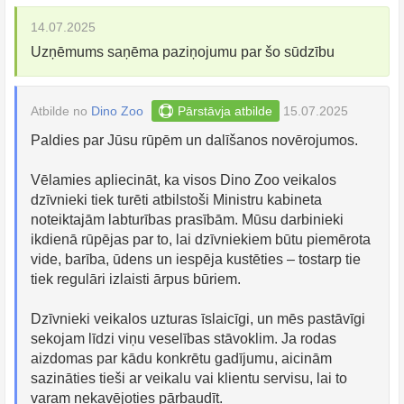
14.07.2025
Uzņēmums saņēma paziņojumu par šo sūdzību
Atbilde no
Dino Zoo
Pārstāvja atbilde
15.07.2025
Paldies par Jūsu rūpēm un dalīšanos novērojumos.
Vēlamies apliecināt, ka visos Dino Zoo veikalos
dzīvnieki tiek turēti atbilstoši Ministru kabineta
noteiktajām labturības prasībām. Mūsu darbinieki
ikdienā rūpējas par to, lai dzīvniekiem būtu piemērota
vide, barība, ūdens un iespēja kustēties – tostarp tie
tiek regulāri izlaisti ārpus būriem.
Dzīvnieki veikalos uzturas īslaicīgi, un mēs pastāvīgi
sekojam līdzi viņu veselības stāvoklim. Ja rodas
aizdomas par kādu konkrētu gadījumu, aicinām
sazināties tieši ar veikalu vai klientu servisu, lai to
varam nekavējoties pārbaudīt.