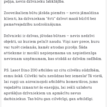
peļņa, nevis dzīvnieku labklājība.
Zooveikaliem būtu jārāda piemērs – nevis jāmaldina
klienti, ka dzīvniekam "ērti" dzīvot mazā būrītī bez
pamatvajadzību nodrošinājuma.
Dzīvnieki ir dzīvas, jūtošas būtnes – nevis nedzīvi
objekti, uz kuriem pelnīt naudu. Viņi nav prece, kuru
var turēt ciešanās, kamēr atrodas pircējs. Šāda
attieksme ir morāli nepieņemama un nepiedienīga
nevienam uzņēmumam, kas strādā ar dzīvām radībām.
P.S. Lasot Dino ZOO atbildes uz citu cilvēku sūdzībām,
esmu šokā. Cilvēki taču nesūdzas bez iemesla! Tā vietā,
lai rupji un aizvainojoši atbildētu komentāros, jums
vajadzētu izmantot šo enerģiju, lai reāli uzlabotu
apstākļus dzīvniekiem un apmācītu savus
darbiniekus. Tas būtu gan cilvēcīgi, gan atbildīgi.