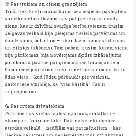
🐰 Par trušiem un citiem grauzējiem
Truši tiek turēti šauros būros, bez iespējas paslēpties
vai izkustēties. Dažiem nav pat pietiekami daudz
siena, kas ir dzīvībai svarīga barība (vienam trusim
Jelgavas veikalā bija pieejams neliels patvērums un
daudz siena, bet citam – tikai dažas siena stiebriņas
un pilnīgs tukšums). Tam pašam trusim, kuram siena
bija pārāk maz, bija novērojams šķidrs izkārnījums –
jau skaidra pazīme par gremošanas traucējumiem.
Esmu redzējusi slimu trusi ar netīrām acīm un kailu
ādas vietu – kad lūdzu pārbaudīt pie vetārsta,
darbiniece atbildēja, ka "viss kārtībā". Tas ir
nepieņemami.
🦜 Par citiem dzīvniekiem
Putniem nav vietas izplest spārnus, šinšillām –
skumji un šauri apstākļi. Daži dzīvnieki ilgstoši
atrodas veikalā – nedēļām vai pat mēnešiem – kas
liecina par stresu un nepiemērotu vidi. Arī zivtiņas