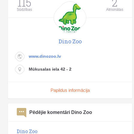
115
2
Sūdzības
Atrisinātas
Dino Zoo
www.dinozoo.lv
Mūkusalas iela 42 - 2
Papildus informācija
Pēdējie komentāri Dino Zoo
Dino Zoo