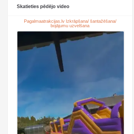
Skatieties pēdējo video
Pagalmaatrakcijas.lv Izkrāpšana/ šantažēšana/
bojājumu uzvelšana