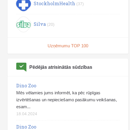
StockholmHealth
(37)
Silva
(20)
Uzņēmumu TOP 100
Pēdējās atrisinātās sūdzības
Dino Zoo
Mēs vēlamies jums informēt, ka pēc rūpīgas
izvērtēšanas un nepieciešamo pasākumu veikšanas,
esam...
18.04.2024
Dino Zoo