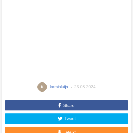
kamisluijs
23.08.2024
K
Share
Tweet
Ieteikt