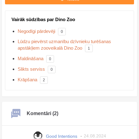
Vairāk sūdzības par Dino Zoo
Negodīgi pārdevēji
0
Lūdzu pievērst uzmanību dzīvnieku turēšanas
apstākļiem zooveikalā Dino Zoo
1
Maldināšana
0
Slikts serviss
0
Krāpšana
2
Komentāri (2)
Good Intentions
24.08.2024