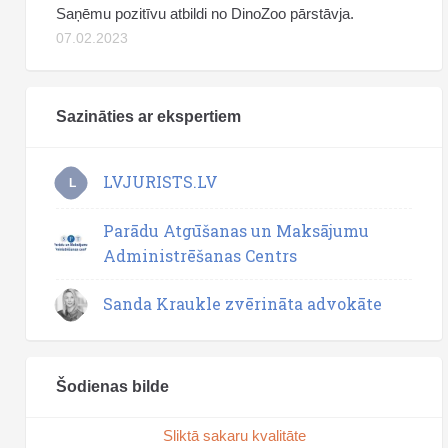
Saņēmu pozitīvu atbildi no DinoZoo pārstāvja.
07.02.2023
Sazināties ar ekspertiem
LVJURISTS.LV
L
Parādu Atgūšanas un Maksājumu
Administrēšanas Centrs
Sanda Kraukle zvērināta advokāte
Šodienas bilde
Sliktā sakaru kvalitāte