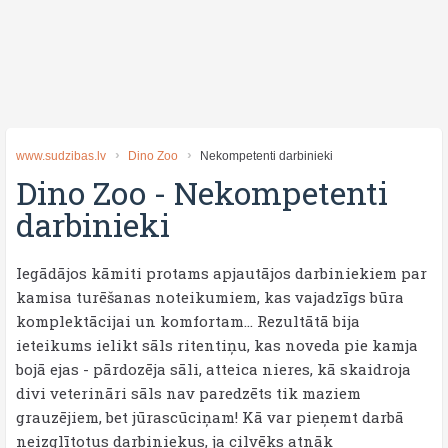
www.sudzibas.lv
Dino Zoo
Nekompetenti darbinieki
Dino Zoo
-
Nekompetenti
darbinieki
Iegādājos kāmiti protams apjautājos darbiniekiem par
kamisa turēšanas noteikumiem, kas vajadzīgs būra
komplektācijai un komfortam... Rezultātā bija
ieteikums ielikt sāls ritentiņu, kas noveda pie kamja
bojā ejas - pārdozēja sāli, atteica nieres, kā skaidroja
divi veterināri sāls nav paredzēts tik maziem
grauzējiem, bet jūrascūciņam! Kā var pieņemt darbā
neizglītotus darbiniekus, ja cilvēks atnāk