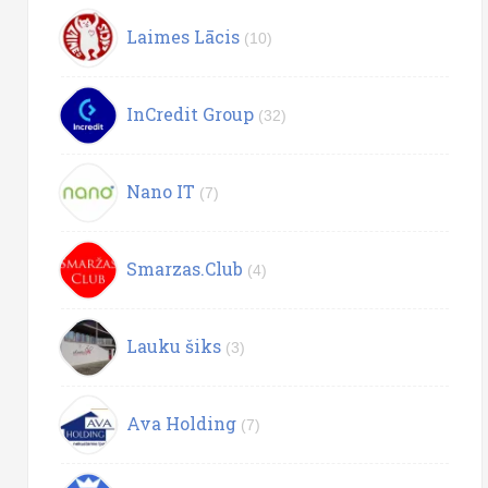
Laimes Lācis
(10)
InCredit Group
(32)
Nano IT
(7)
Smarzas.Club
(4)
Lauku šiks
(3)
Ava Holding
(7)