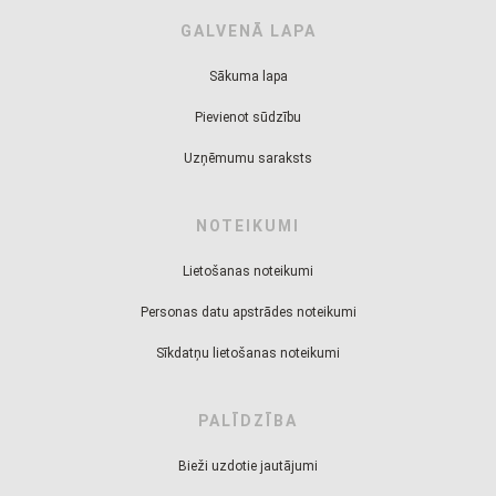
GALVENĀ LAPA
Sākuma lapa
Pievienot sūdzību
Uzņēmumu saraksts
NOTEIKUMI
Lietošanas noteikumi
Personas datu apstrādes noteikumi
Sīkdatņu lietošanas noteikumi
PALĪDZĪBA
Bieži uzdotie jautājumi