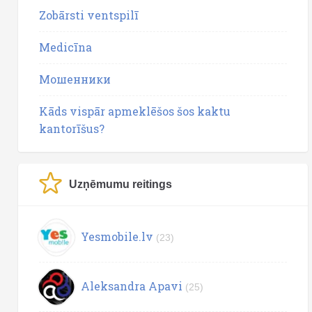
Zobārsti ventspilī
Medicīna
Мошенники
Kāds vispār apmeklēšos šos kaktu
kantorīšus?
Uzņēmumu reitings
Yesmobile.lv
(23)
Aleksandra Apavi
(25)