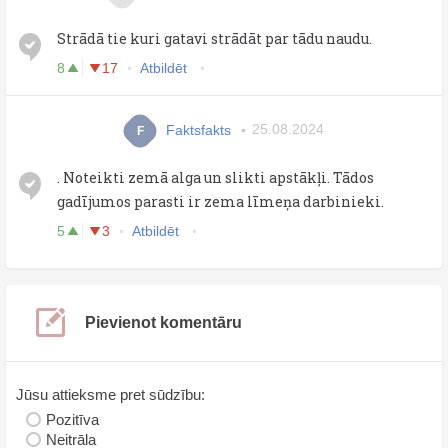
Strādā tie kuri gatavi strādāt par tādu naudu.
8
17
Atbildēt
Faktsfakts
25.08.2024
F
. Noteikti zemā alga un slikti apstākļi. Tādos
gadījumos parasti ir zema līmeņa darbinieki.
5
3
Atbildēt
Pievienot komentāru
Jūsu attieksme pret sūdzību:
Pozitīva
Neitrāla