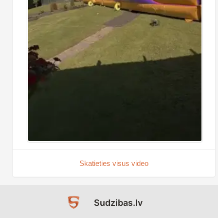
Skatieties visus video
Sudzibas.lv