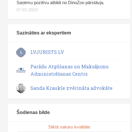
Saņēmu pozitīvu atbildi no DinoZoo pārstāvja.
07.02.2023
Sazināties ar ekspertiem
LVJURISTS.LV
L
Parādu Atgūšanas un Maksājumu
Administrēšanas Centrs
Sanda Kraukle zvērināta advokāte
Šodienas bilde
Sliktā sakaru kvalitāte