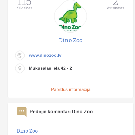
115
2
Sūdzības
Atrisinātas
Dino Zoo
www.dinozoo.lv
Mūkusalas iela 42 - 2
Papildus informācija
Pēdējie komentāri Dino Zoo
Dino Zoo