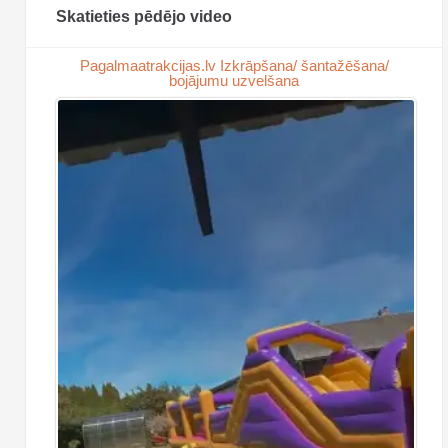
Skatieties pēdējo video
Pagalmaatrakcijas.lv Izkrāpšana/ šantažēšana/
bojājumu uzvelšana