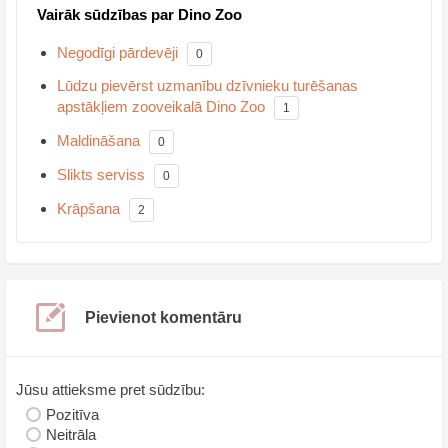
Vairāk sūdzības par Dino Zoo
Negodīgi pārdevēji
0
Lūdzu pievērst uzmanību dzīvnieku turēšanas
apstākļiem zooveikalā Dino Zoo
1
Maldināšana
0
Slikts serviss
0
Krāpšana
2
Pievienot komentāru
Jūsu attieksme pret sūdzību:
Pozitīva
Neitrāla