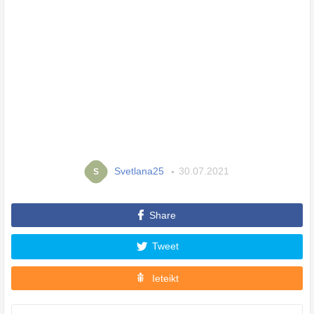
Svetlana25
30.07.2021
S
Share
Tweet
Ieteikt