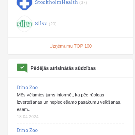
StockholmHealth
(37)
Silva
(20)
Uzņēmumu TOP 100
Pēdējās atrisinātās sūdzības
Dino Zoo
Mēs vēlamies jums informēt, ka pēc rūpīgas
izvērtēšanas un nepieciešamo pasākumu veikšanas,
esam...
18.04.2024
Dino Zoo