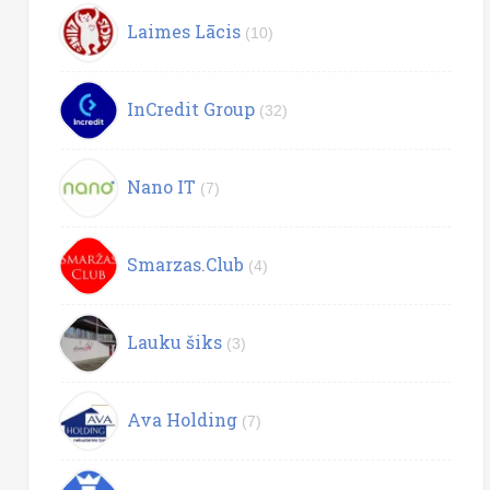
Laimes Lācis
(10)
InCredit Group
(32)
Nano IT
(7)
Smarzas.Club
(4)
Lauku šiks
(3)
Ava Holding
(7)