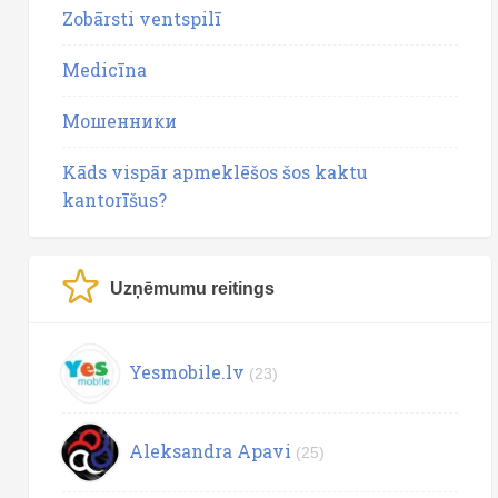
Zobārsti ventspilī
Medicīna
Мошенники
Kāds vispār apmeklēšos šos kaktu
kantorīšus?
Uzņēmumu reitings
Yesmobile.lv
(23)
Aleksandra Apavi
(25)