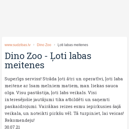
www.sudzibas.lv
Dino Zoo
Ļoti labas meitenes
Dino Zoo
-
Ļoti labas
meitenes
Superīgs serviss! Strāda ļoti ātri un operatīvi, ļoti laba
meitene ar īsam melniem matiem, man liekas sauca
olga. Visu pastāstija, ļoti labs veikals. Visi
interesējošie jautājumi tika atbildēti un saņemti
paskaidrojumi. Vairākas reizes esmu iepirkusies šajā
veikala, un noteikti pirkšu vēl. Tā turpiniet, lai veicas!
Rekomendeju!
30.07.21