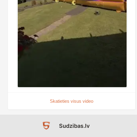
Skatieties visus video
Sudzibas.lv