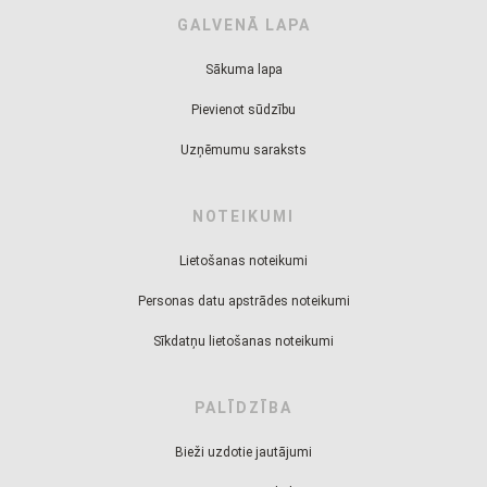
GALVENĀ LAPA
Sākuma lapa
Pievienot sūdzību
Uzņēmumu saraksts
NOTEIKUMI
Lietošanas noteikumi
Personas datu apstrādes noteikumi
Sīkdatņu lietošanas noteikumi
PALĪDZĪBA
Bieži uzdotie jautājumi