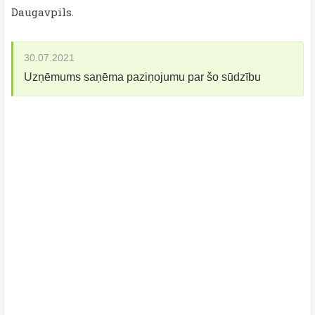
Daugavpils.
30.07.2021
Uzņēmums saņēma paziņojumu par šo sūdzību