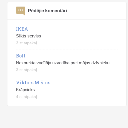
Pēdējie komentāri
IKEA
Slikts serviss
3 st atpakaļ
Bolt
Nekorekta vadītāja uzvedība pret mājas dzīvnieku
3 st atpakaļ
Viktors Mišins
Krāpnieks
4 st atpakaļ