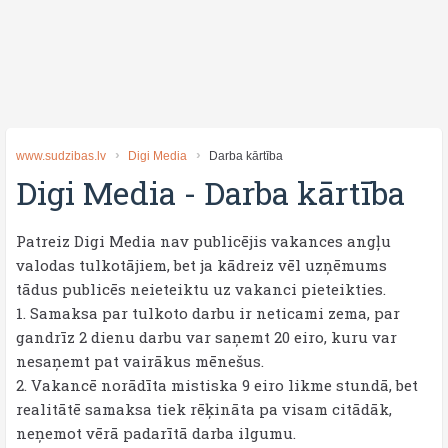
www.sudzibas.lv
Digi Media
Darba kārtība
Digi Media
-
Darba kārtība
Patreiz Digi Media nav publicējis vakances angļu
valodas tulkotājiem, bet ja kādreiz vēl uzņēmums
tādus publicēs neieteiktu uz vakanci pieteikties.
1. Samaksa par tulkoto darbu ir neticami zema, par
gandrīz 2 dienu darbu var saņemt 20 eiro, kuru var
nesaņemt pat vairākus mēnešus.
2. Vakancē norādīta mistiska 9 eiro likme stundā, bet
realitātē samaksa tiek rēķināta pa visam citādāk,
neņemot vērā padarītā darba ilgumu.