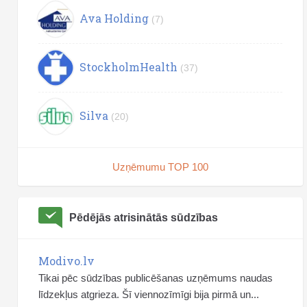
Ava Holding
(7)
StockholmHealth
(37)
Silva
(20)
Uzņēmumu TOP 100
Pēdējās atrisinātās sūdzības
Modivo.lv
Tikai pēc sūdzības publicēšanas uzņēmums naudas
līdzekļus atgrieza. Šī viennozīmīgi bija pirmā un...