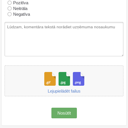
Pozitīva
Neitrāla
Negatīva
Lejupielādēt failus
Nosūtīt