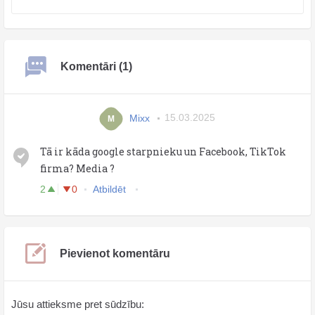
Komentāri (1)
Mixx
15.03.2025
M
Tā ir kāda google starpnieku un Facebook, TikTok
firma? Media ?
2
0
Atbildēt
Pievienot komentāru
Jūsu attieksme pret sūdzību: