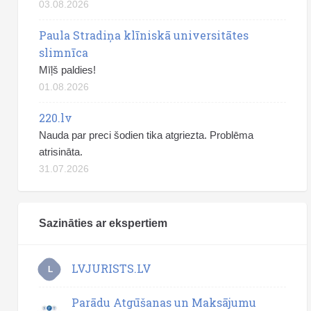
03.08.2026
Paula Stradiņa klīniskā universitātes
slimnīca
Mīļš paldies!
01.08.2026
220.lv
Nauda par preci šodien tika atgriezta. Problēma
atrisināta.
31.07.2026
Sazināties ar ekspertiem
LVJURISTS.LV
L
Parādu Atgūšanas un Maksājumu