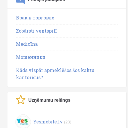
Брак в торговле
Zobārsti ventspilī
Medicīna
Мошенники
Kāds vispār apmeklēšos šos kaktu
kantorīšus?
Uzņēmumu reitings
Yesmobile.lv
(23)