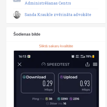
Administrēšanas Centrs
Sanda Kraukle zvērināta advokāte
Šodienas bilde
Sliktā sakaru kvalitāte