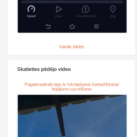
Vairāk bildes
Skatieties pēdējo video
Pagalmaatrakcijas.lv Izkrāpšana/ šantažēšana/
bojājumu uzvelšana