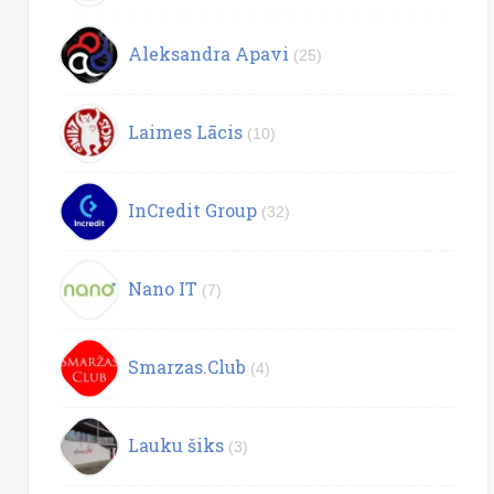
Aleksandra Apavi
(25)
Laimes Lācis
(10)
InCredit Group
(32)
Nano IT
(7)
Smarzas.Club
(4)
Lauku šiks
(3)