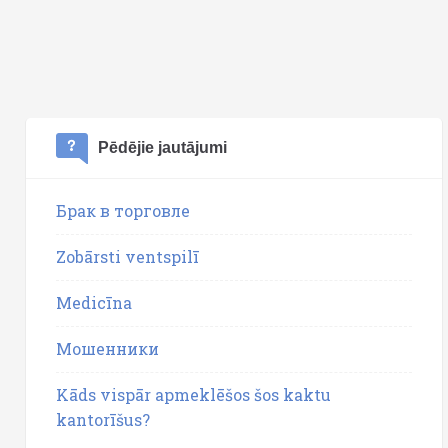
Pēdējie jautājumi
Брак в торговле
Zobārsti ventspilī
Medicīna
Мошенники
Kāds vispār apmeklēšos šos kaktu
kantorīšus?