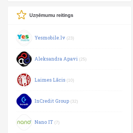
Uzņēmumu reitings
Yesmobile.lv
(23)
Aleksandra Apavi
(25)
Laimes Lācis
(10)
InCredit Group
(32)
Nano IT
(7)