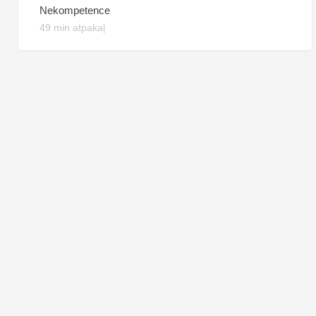
Nekompetence
49 min atpakaļ