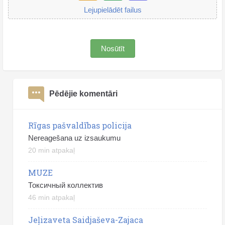
Lejupielādēt failus
Nosūtīt
Pēdējie komentāri
Rīgas pašvaldības policija
Nereagešana uz izsaukumu
20 min atpakaļ
MUZE
Токсичный коллектив
46 min atpakaļ
Jeļizaveta Saidjaševa-Zajaca