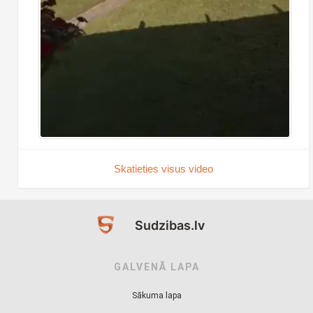
Skatieties visus video
Sudzibas.lv
GALVENĀ LAPA
Sākuma lapa