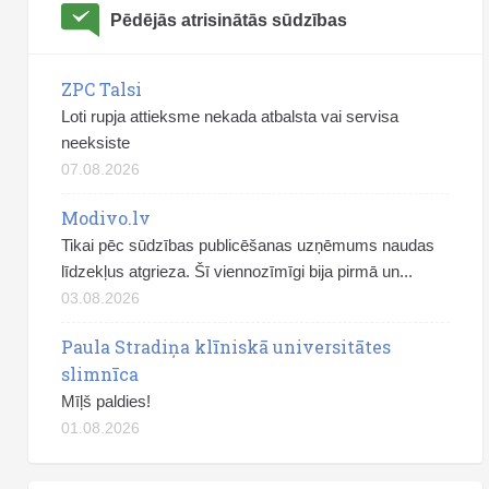
Pēdējās atrisinātās sūdzības
ZPC Talsi
Loti rupja attieksme nekada atbalsta vai servisa
neeksiste
07.08.2026
Modivo.lv
Tikai pēc sūdzības publicēšanas uzņēmums naudas
līdzekļus atgrieza. Šī viennozīmīgi bija pirmā un...
03.08.2026
Paula Stradiņa klīniskā universitātes
slimnīca
Mīļš paldies!
01.08.2026