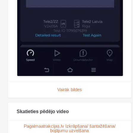
Vairāk bildes
Skatieties pēdējo video
Pagalmaatrakcijas.lv Izkrāpšana/ šantažēšana/
bojājumu uzvelšana