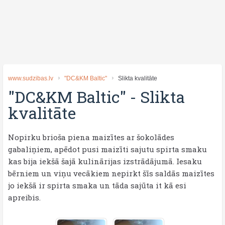
www.sudzibas.lv
"DC&KM Baltic"
Slikta kvalitāte
"DC&KM Baltic"
-
Slikta
kvalitāte
Nopirku brioša piena maizītes ar šokolādes
gabaliņiem, apēdot pusi maizīti sajutu spirta smaku
kas bija iekšā šajā kulinārijas izstrādājumā. Iesaku
bērniem un viņu vecākiem nepirkt šīs saldās maizītes
jo iekšā ir spirta smaka un tāda sajūta it kā esi
apreibis.