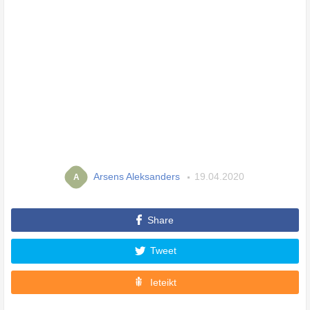
Arsens Aleksanders
19.04.2020
A
Share
Tweet
Ieteikt