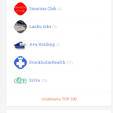
Smarzas.Club
(4)
Lauku šiks
(3)
Ava Holding
(7)
StockholmHealth
(37)
Silva
(20)
Uzņēmumu TOP 100