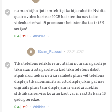
nu man bijha ljoti smiekligi ka bija rakstits Nvidia
quatro video karte ar 10GB ka isteniba nav tadas
videokartes!vai i9 processors bet isteniba tas ir i5 9
serijas!
0
0
Atbildēt
Būsim_Patiessi
30.04.2024
B
Tika telefons ielikts remontā lai nomaina paroli jo
tika aizmirsta parole un kad tika telefons dabūt
atpakaļ un nekas netika salabots pluss vēl telefona
displejs tika nomainīts ar citu displeju kas pat nav
orģināls pluss tam displejam ir virsū zirneklis
sliktākais serviss ko zinu kaut vai ir raktīts ka ir 15
gadu pieredze.
0
0
Atbildēt