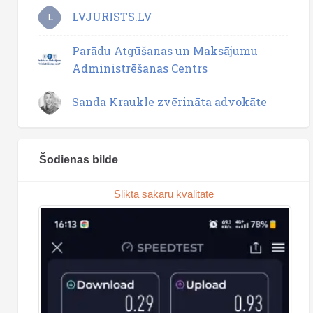
LVJURISTS.LV
L
Parādu Atgūšanas un Maksājumu
Administrēšanas Centrs
Sanda Kraukle zvērināta advokāte
Šodienas bilde
Sliktā sakaru kvalitāte