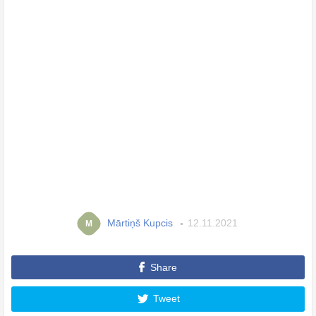
Mārtiņš Kupcis
12.11.2021
M
Share
Tweet