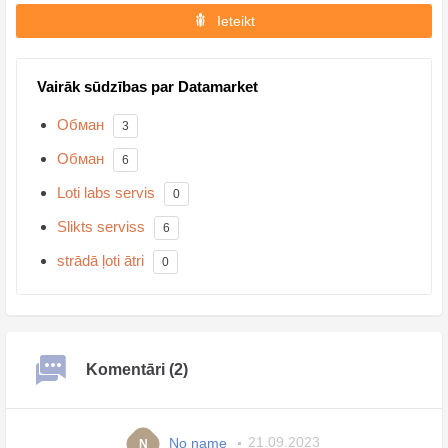
Ieteikt
Vairāk sūdzības par Datamarket
Обман
3
Обман
6
Loti labs servis
0
Slikts serviss
6
strādā ļoti ātri
0
Komentāri (2)
No name
21.09.2023
N