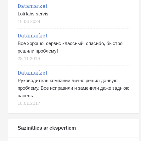
Datamarket
Loti labs servis
18.06.2024
Datamarket
Все хорошо, сервис классный, спасибо, быстро
решили проблему!
28.11.2019
Datamarket
Руководитель компании лично решил данную
проблему. Все исправили и заменили даже заднюю
панель...
18.01.2017
Sazināties ar ekspertiem