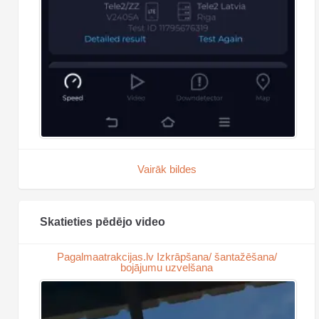
Vairāk bildes
Skatieties pēdējo video
Pagalmaatrakcijas.lv Izkrāpšana/ šantažēšana/
bojājumu uzvelšana