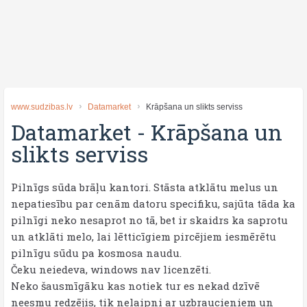
www.sudzibas.lv
Datamarket
Krāpšana un slikts serviss
Datamarket
-
Krāpšana un
slikts serviss
Pilnīgs sūda brāļu kantori. Stāsta atklātu melus un
nepatiesību par cenām datoru specifiku, sajūta tāda ka
pilnīgi neko nesaprot no tā, bet ir skaidrs ka saprotu
un atklāti melo, lai lētticīgiem pircējiem iesmērētu
pilnīgu sūdu pa kosmosa naudu.
Čeku neiedeva, windows nav licenzēti.
Neko šausmīgāku kas notiek tur es nekad dzīvē
neesmu redzējis, tik nelaipni ar uzbraucieniem un