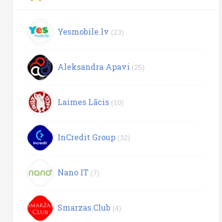
Yesmobile.lv
(23)
Aleksandra Apavi
(25)
Laimes Lācis
(10)
InCredit Group
(32)
Nano IT
(7)
Smarzas.Club
(4)