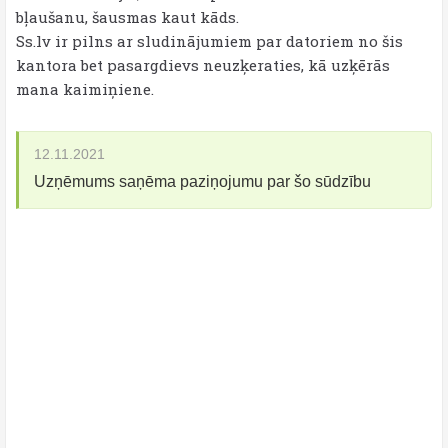
bļaušanu, šausmas kaut kāds.
Ss.lv ir pilns ar sludinājumiem par datoriem no šis
kantora bet pasargdievs neuzķeraties, kā uzķērās
mana kaimiņiene.
12.11.2021
Uzņēmums saņēma paziņojumu par šo sūdzību