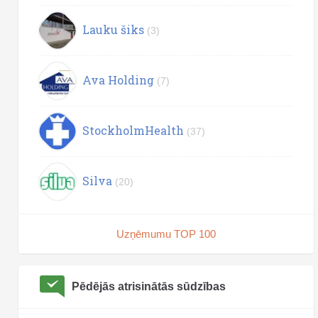
Lauku šiks
(3)
Ava Holding
(7)
StockholmHealth
(37)
Silva
(20)
Uzņēmumu TOP 100
Pēdējās atrisinātās sūdzības