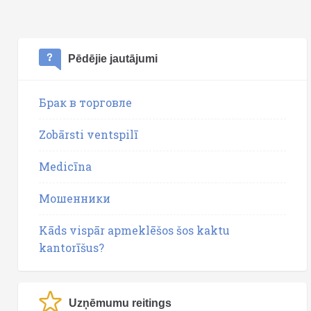
Pēdējie jautājumi
Брак в торговле
Zobārsti ventspilī
Medicīna
Мошенники
Kāds vispār apmeklēšos šos kaktu
kantorīšus?
Uzņēmumu reitings