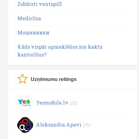
Zobārsti ventspilī
Medicīna
Мошенники
Kāds vispār apmeklēšos šos kaktu
kantorīšus?
Uzņēmumu reitings
Yesmobile.lv
(23)
Aleksandra Apavi
(25)