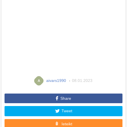
aivars1990
08.01.2023
A
Share
Tweet
Ieteikt