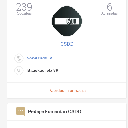
239
6
Sūdzības
Atrisinātas
CSDD
www.csdd.lv
Bauskas iela 86
Papildus informācija
Pēdējie komentāri CSDD