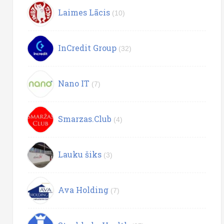
Laimes Lācis
(10)
InCredit Group
(32)
Nano IT
(7)
Smarzas.Club
(4)
Lauku šiks
(3)
Ava Holding
(7)