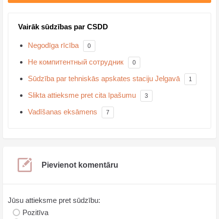
Vairāk sūdzības par CSDD
Negodīga rīcība
0
Не компитентный сотрудник
0
Sūdzība par tehniskās apskates staciju Jelgavā
1
Slikta attieksme pret cita īpašumu
3
Vadīšanas eksāmens
7
Pievienot komentāru
Jūsu attieksme pret sūdzību:
Pozitīva