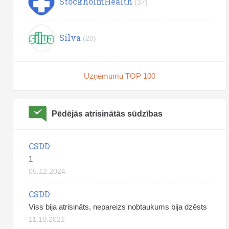
StockholmHealth
(37)
Silva
(20)
Uzņēmumu TOP 100
Pēdējās atrisinātās sūdzības
CSDD
1
05.12.2024
CSDD
Viss bija atrisināts, nepareizs nobtaukums bija dzēsts
11.10.2021