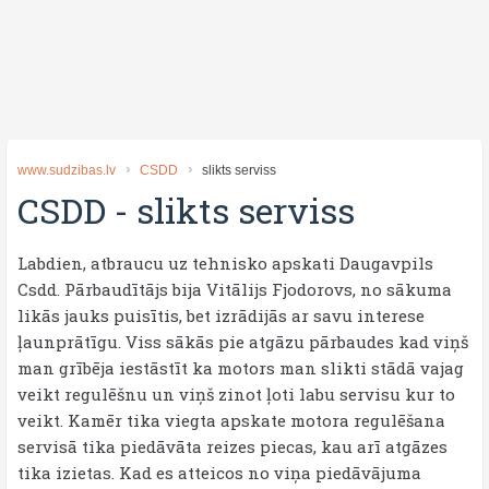
www.sudzibas.lv
CSDD
slikts serviss
CSDD
-
slikts serviss
Labdien, atbraucu uz tehnisko apskati Daugavpils
Csdd. Pārbaudītājs bija Vitālijs Fjodorovs, no sākuma
likās jauks puisītis, bet izrādijās ar savu interese
ļaunprātīgu. Viss sākās pie atgāzu pārbaudes kad viņš
man grībēja iestāstīt ka motors man slikti stādā vajag
veikt regulēšnu un viņš zinot ļoti labu servisu kur to
veikt. Kamēr tika viegta apskate motora regulēšana
servisā tika piedāvāta reizes piecas, kau arī atgāzes
tika izietas. Kad es atteicos no viņa piedāvājuma