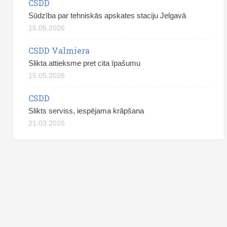
CSDD
Sūdzība par tehniskās apskates staciju Jelgavā
15.05.2026
CSDD Valmiera
Slikta attieksme pret cita īpašumu
15.05.2026
CSDD
Slikts serviss, iespējama krāpšana
21.03.2026