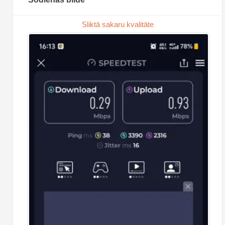
Sliktā sakaru kvalitāte