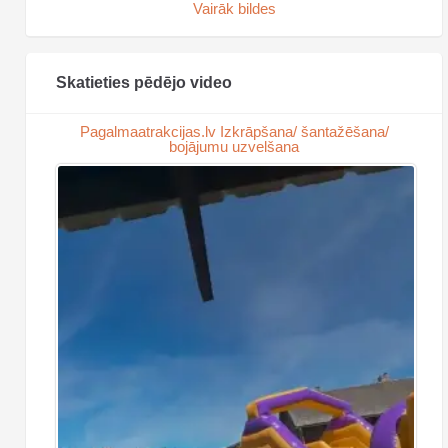
Vairāk bildes
Skatieties pēdējo video
Pagalmaatrakcijas.lv Izkrāpšana/ šantažēšana/
bojājumu uzvelšana