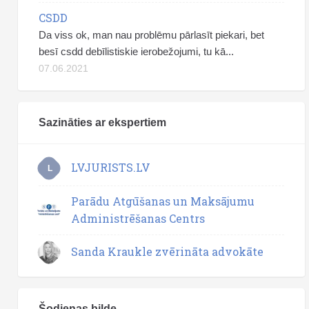
CSDD
Da viss ok, man nau problēmu pārlasīt piekari, bet
besī csdd debīlistiskie ierobežojumi, tu kā...
07.06.2021
Sazināties ar ekspertiem
LVJURISTS.LV
L
Parādu Atgūšanas un Maksājumu
Administrēšanas Centrs
Sanda Kraukle zvērināta advokāte
Šodienas bilde