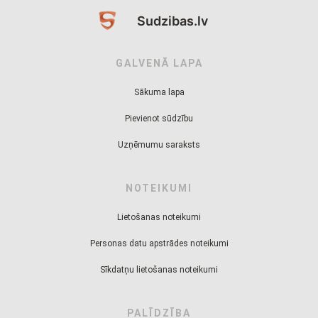
Sudzibas.lv
GALVENĀ LAPA
Sākuma lapa
Pievienot sūdzību
Uzņēmumu saraksts
NOTEIKUMI
Lietošanas noteikumi
Personas datu apstrādes noteikumi
Sīkdatņu lietošanas noteikumi
PALĪDZĪBA