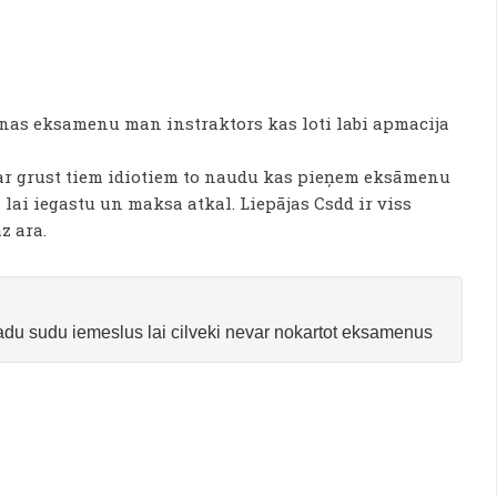
sanas eksamenu man instraktors kas loti labi apmacija
var grust tiem idiotiem to naudu kas pieņem eksāmenu
lai iegastu un maksa atkal. Liepājas Csdd ir viss
z ara.
adu sudu iemeslus lai cilveki nevar nokartot eksamenus