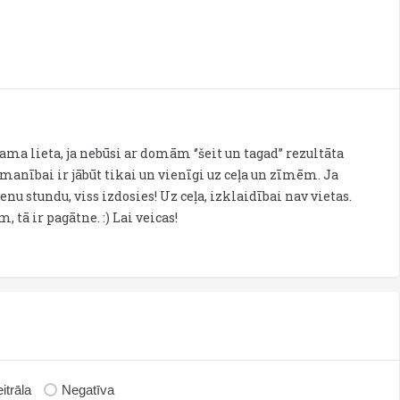
tama lieta, ja nebūsi ar domām ‘’šeit un tagad’’ rezultāta
 uzmanībai ir jābūt tikai un vienīgi uz ceļa un zīmēm. Ja
nu stundu, viss izdosies! Uz ceļa, izklaidībai nav vietas.
tā ir pagātne. :) Lai veicas!
itrāla
Negatīva