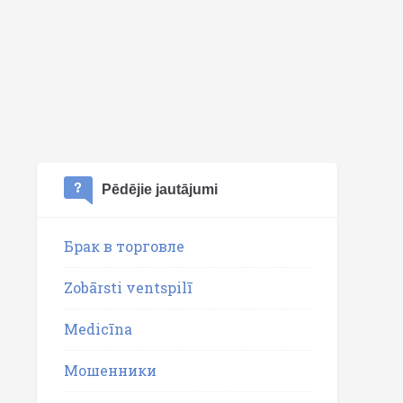
Pēdējie jautājumi
Брак в торговле
Zobārsti ventspilī
Medicīna
Мошенники