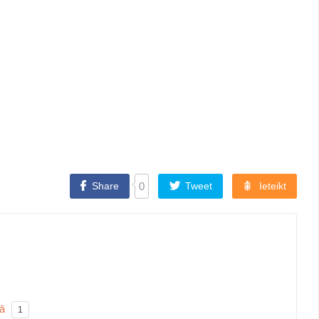
Share
0
Tweet
Ieteikt
vā
1