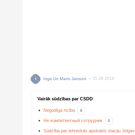
Inga Un Maris Jansoni
25.08.2018
I
Vairāk sūdzības par CSDD
Negodīga rīcība
0
Не компитентный сотрудник
0
Sūdzība par tehniskās apskates staciju Jelga