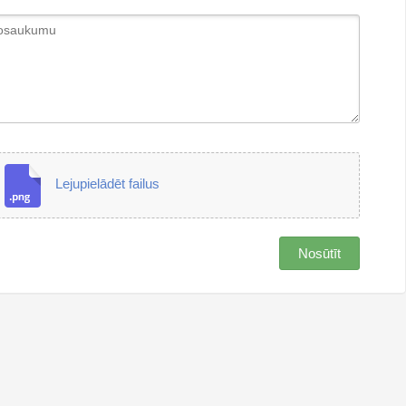
Lejupielādēt failus
Nosūtīt