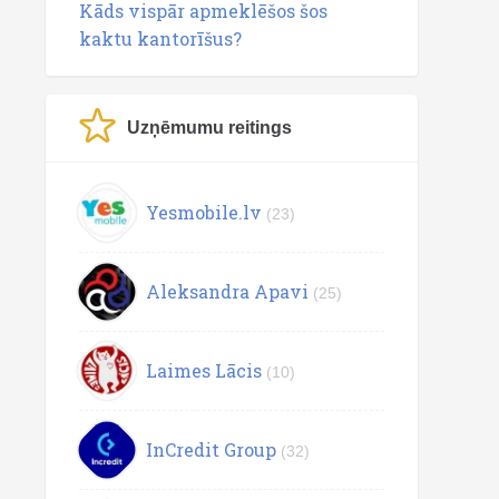
Kāds vispār apmeklēšos šos
kaktu kantorīšus?
Uzņēmumu reitings
Yesmobile.lv
(23)
Aleksandra Apavi
(25)
Laimes Lācis
(10)
InCredit Group
(32)