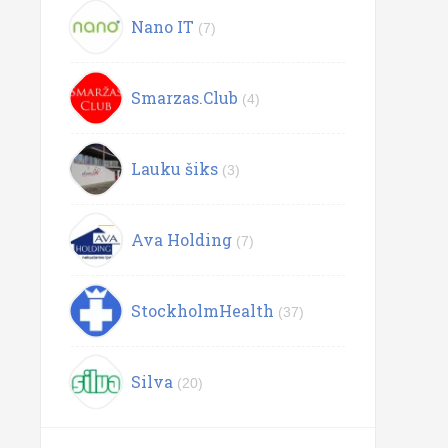
Nano IT
(7)
Smarzas.Club
(4)
Lauku šiks
(3)
Ava Holding
(7)
StockholmHealth
(37)
Silva
(20)