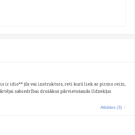
ms ir idio** jūs vai instruktors, reti kurš liek ar pirmo reizi,
kārtējai sabiedrībai drošākus pārvietošanās līdzekļus
Atbildes (3)