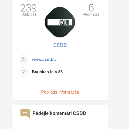
239
6
Sūdzības
Atrisinātas
CSDD
www.csdd.lv
Bauskas iela 86
Papildus informācija
Pēdējie komentāri CSDD