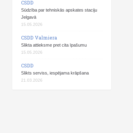
CSDD
Sūdzība par tehniskās apskates staciju
Jelgavā
15.05.2026
CSDD Valmiera
Slikta attieksme pret cita īpašumu
15.05.2026
CSDD
Slikts serviss, iespējama krāpšana
21.03.2026