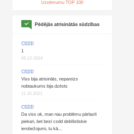
Uzņēmumu TOP 100
Pēdējās atrisinātās sūdzības
CSDD
1
05.12.2024
CSDD
Viss bija atrisināts, nepareizs
nobtaukums bija dzēsts
11.10.2021
CSDD
Da viss ok, man nau problēmu pārlasīt
piekari, bet besī csdd debīlistiskie
ierobežojumi, tu kā...