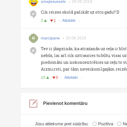
smejiesvesels
28.08.2018
Cik reizes skolā palikāt uz otru gadu?:D
2
1
Atbildēt
marcipane
30.08.2018
M
Tev ir jāapzinās, ka atrašanās uz ceļa ir bīs
nebūs, lai arī cik uztraucies tu būtu, visai
piedomāsi un nokoncentrēsies uz ceļu to vie
Aizmirsti, par tām neveiksmīgajām reizēm, 
10
0
Atbildēt
Pievienot komentāru
Jūsu attieksme pret sūdzību:
Pozitīva
Ne