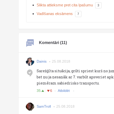
Slikta attieksme pret cita īpašumu
3
Vadīšanas eksāmens
7
Komentāri (11)
Dainis
25.08.2018
Sarežģīta situācija, grūti spriest kurš no ju
bet nu ja nesanāk ar 7. varbūt apsveriet ap
piemēram sabiedrisko transportu.
35
6
Atbildēt
SamTroll
25.08.2018