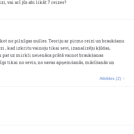
, vai arī jūs abi likāt 7 reizes?
ot no pilnīgas nulles. Teoriju ar pirmo reizi un braukšanu
zi , kad izkritu vainoju tikai sevi, izanalizēju kļūdas,
 pat uz mirkli neienāca prātā vainot braukšanas
rīgs tikai no sevis, no savas apņemšanās, mācīšanās un
Atbildes (2)