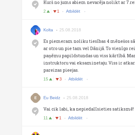
Kurš no jums abiem nevarēja nolikt ar 7.reizi
2
1
Atbildēt
Kolta
25.08.2018
Es piemeram noliku tiesības 4 mēnešos sāk
ar otro un pie tam vel Dānijā. To vienīgo rei
paņēmu papildstundas un viss kārtībā. Man
instruktoru vai eksaminetaju. Viss ir atka
pareizas pieejas.
15
3
Atbildēt
Eu Beidz
25.08.2018
E
Vai cik labi, ka nepiedalīsieties satiksmē!
11
1
Atbildēt