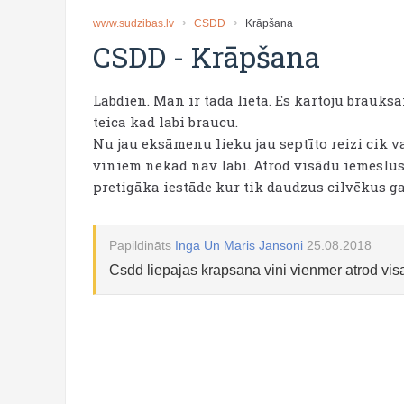
www.sudzibas.lv
CSDD
Krāpšana
CSDD
-
Krāpšana
Labdien. Man ir tada lieta. Es kartoju brauk
teica kad labi braucu.
Nu jau eksāmenu lieku jau septīto reizi cik 
viniem nekad nav labi. Atrod visādu iemeslus 
pretigāka iestāde kur tik daudzus cilvēkus ga
Papildināts
Inga Un Maris Jansoni
25.08.2018
Csdd liepajas krapsana vini vienmer atrod vis