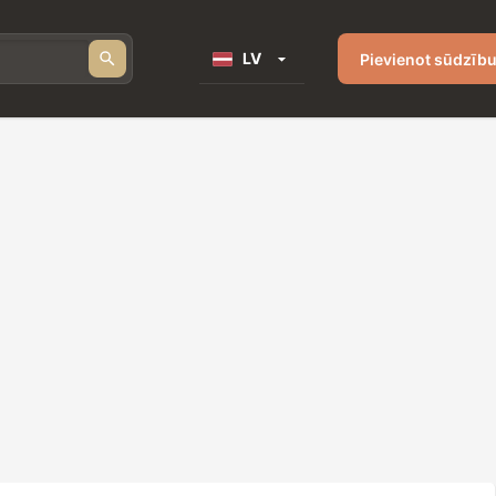
LV
Pievienot sūdzīb