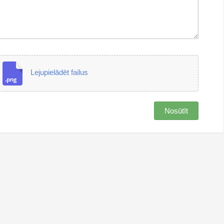
Lejupielādēt failus
Nosūtīt