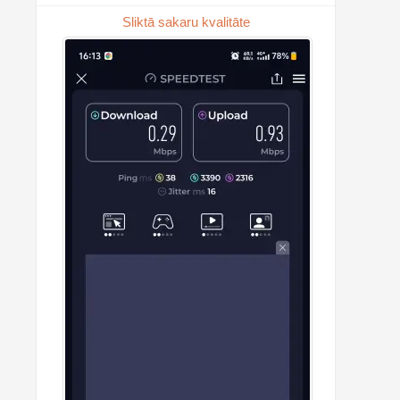
Sliktā sakaru kvalitāte