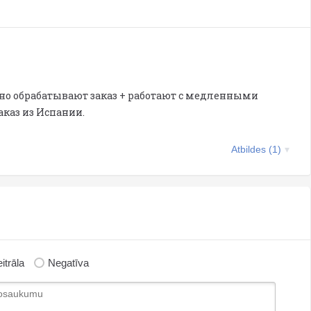
нно обрабатывают заказ + работают с медленными
аказ из Испании.
Atbildes (1)
itrāla
Negatīva