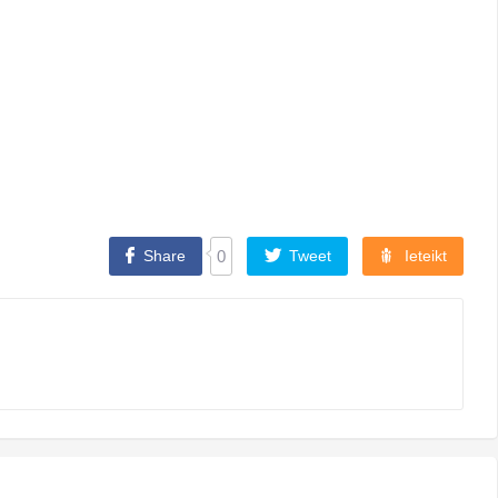
Share
0
Tweet
Ieteikt