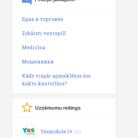
Брак в торговле
Zobārsti ventspilī
Medicīna
Мошенники
Kāds vispār apmeklēšos šos
kaktu kantorīšus?
Uzņēmumu reitings
Yesmobile.lv
(23)