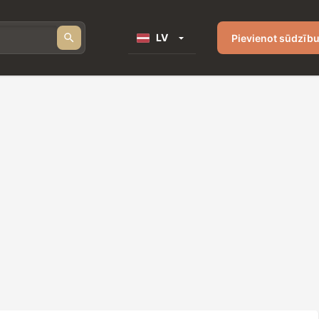
LV
Pievienot sūdzīb