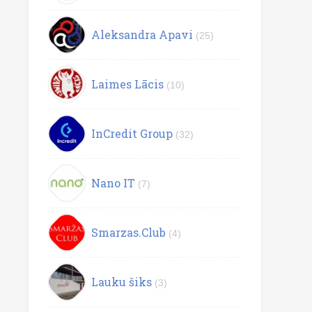
Aleksandra Apavi
(25)
Laimes Lācis
(10)
InCredit Group
(32)
Nano IT
(7)
Smarzas.Club
(4)
Lauku šiks
(3)