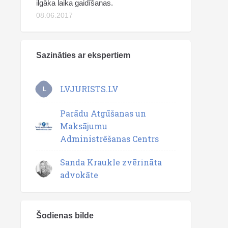
ilgāka laika gaidīšanas.
08.06.2017
Sazināties ar ekspertiem
LVJURISTS.LV
L
Parādu Atgūšanas un
Maksājumu
Administrēšanas Centrs
Sanda Kraukle zvērināta
advokāte
Šodienas bilde