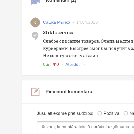
Komentāri (2)
Сашка Мычко
14.04.2023
с
Slikts serviss
Слабое описание товаров. Очень медле
курьерами. Быстрее смог бы получить з
Не советую этот магазин.
0
0
Atbildēt
Pievienot komentāru
Jūsu attieksme pret sūdzību:
Pozitīva
Ne