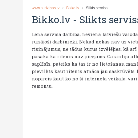
www.sudzibas.lv
Bikko.lv
Slikts serviss
Bikko.lv
-
Slikts servis
Lēna servisa darbība, neviena latviešu valodā
runājoši darbinieki. Nekad nekas nav uz vieta
risinājumus, ne tādus kurus izvēlējies, kā a
pasaka ka ritenis nav pieejams. Garantiju att
saplīsīs, pateiks ka tas ir no lietošanas, man
pievilkts kaut ritenis atnāca jau saskrūvēts. 
nopircis kaut ko no šī interneta veikala, var
remontu.