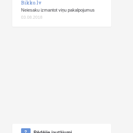
Bikko.lv
Neiesaku izmantot viņu pakalpojumus
03.08.2018
Pēdējie jautājumi