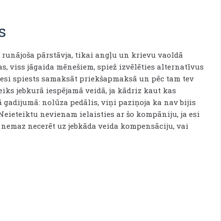
s
 runājoša pārstāvja, tikai angļu un krievu vaoldā
s, viss jāgaida mēnešiem, spiež izvēlēties alternatīvus
rī esi spiests samaksāt priekšapmaksā un pēc tam tev
eiks jebkurā iespējamā veidā, ja kādriz kaut kas
ā gadijumā: nolūza pedālis, viņi paziņoja ka nav bijis
Neieteiktu nevienam ielaisties ar šo kompāniju, ja esi
i nemaz necerēt uz jebkāda veida kompensāciju, vai