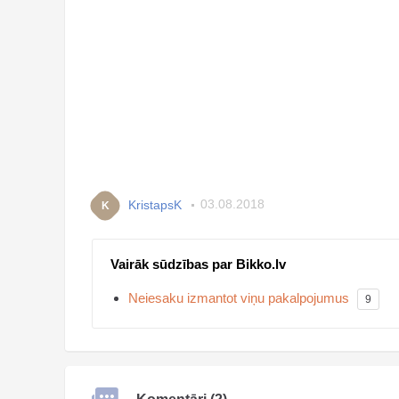
KristapsK
03.08.2018
K
Vairāk sūdzības par Bikko.lv
Neiesaku izmantot viņu pakalpojumus
9