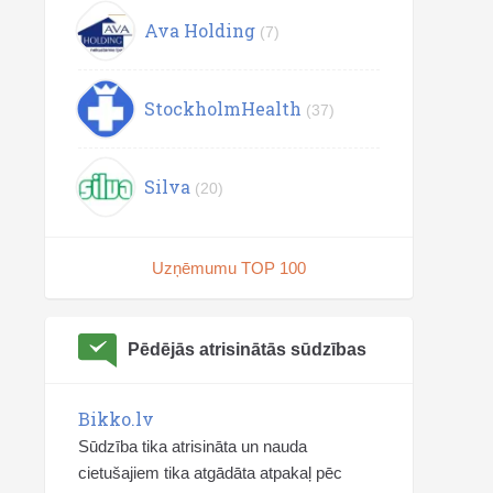
Ava Holding
(7)
StockholmHealth
(37)
Silva
(20)
Uzņēmumu TOP 100
Pēdējās atrisinātās sūdzības
Bikko.lv
Sūdzība tika atrisināta un nauda
cietušajiem tika atgādāta atpakaļ pēc