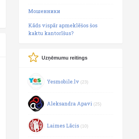
Мошенники
Kāds vispār apmeklēšos šos
kaktu kantorīšus?
Uzņēmumu reitings
Yesmobile.lv
(23)
Aleksandra Apavi
(25)
Laimes Lācis
(10)