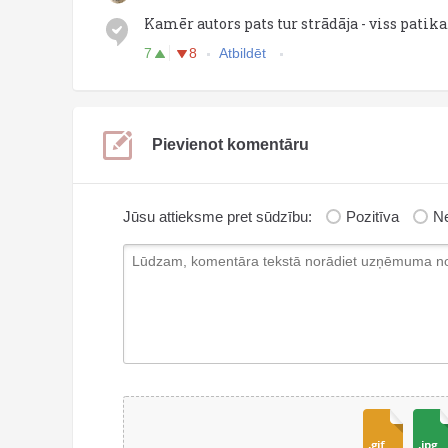
Kamēr autors pats tur strādāja - viss patika.
7
8
Atbildēt
Pievienot komentāru
Jūsu attieksme pret sūdzību:
Pozitīva
Ne