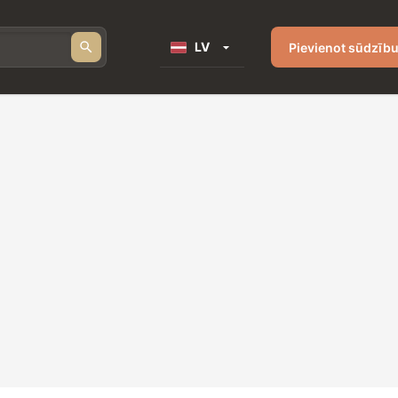
LV
Pievienot sūdzīb