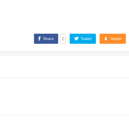
Share
0
Tweet
Ieteikt