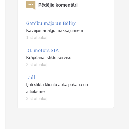
Pēdējie komentāri
Ganību māja un Bēliņi
Kavējas ar algu maksājumiem
1 st atpakaļ
DL motors SIA
Krāpšana, slikts serviss
2 st atpakaļ
Lidl
Ļoti slikta klientu apkalpošana un
attieksme
3 st atpakaļ