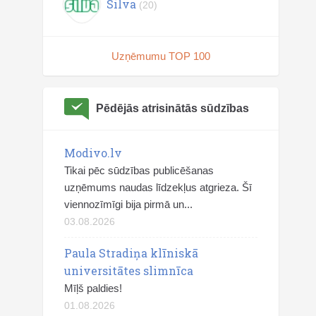
Silva
(20)
Uzņēmumu TOP 100
Pēdējās atrisinātās sūdzības
Modivo.lv
Tikai pēc sūdzības publicēšanas
uzņēmums naudas līdzekļus atgrieza. Šī
viennozīmīgi bija pirmā un...
03.08.2026
Paula Stradiņa klīniskā
universitātes slimnīca
Mīļš paldies!
01.08.2026