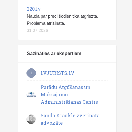
220.lv
Nauda par preci šodien tika atgriezta.
Problēma atrisināta.
31.07.2026
Sazināties ar ekspertiem
LVJURISTS.LV
L
Parādu Atgūšanas un
Maksājumu
Administrēšanas Centrs
Sanda Kraukle zvērināta
advokāte