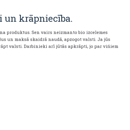
i un krāpniecība.
ēna produktus. Sen vairs neizmanto bio izcelemes
s un maksā skaidrā naudā, apzogot valsti. Ja jūs
āpt valsti. Darbinieki arī jūtās apkrāpti, jo par vińiem