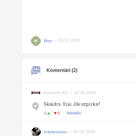
Mee
01.03.2025
M
Komentāri (2)
Karlsons XIII
02.03.2025
Skaidrs. Viņi Jūs uzpirka?
4
4
Atbildēt
krāslavietiss
02.03.2025