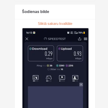
Šodienas bilde
Sliktā sakaru kvalitāte