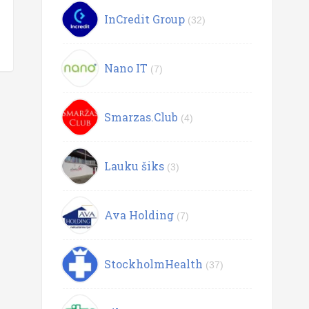
InCredit Group
(32)
Nano IT
(7)
Smarzas.Club
(4)
Lauku šiks
(3)
Ava Holding
(7)
StockholmHealth
(37)