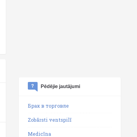
Pēdējie jautājumi
Брак в торговле
Zobārsti ventspilī
Medicīna