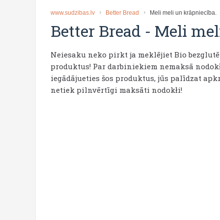
www.sudzibas.lv
Better Bread
Meli meli un krāpniecība.
Better Bread
-
Meli mel
Neiesaku neko pirkt ja meklējiet Bio bezglut
produktus! Par darbiniekiem nemaksā nodokłu
iegādājueties šos produktus, jūs palīdzat apkr
netiek pilnvērtīgi maksāti nodokłi!