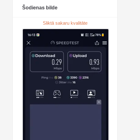
Šodienas bilde
Sliktā sakaru kvalitāte