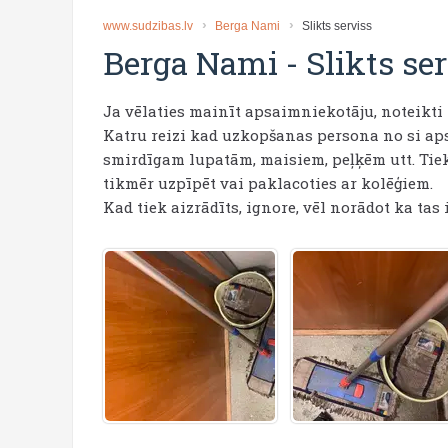
www.sudzibas.lv
Berga Nami
Slikts serviss
Berga Nami
-
Slikts se
Ja vēlaties mainīt apsaimniekotāju, noteikti 
Katru reizi kad uzkopšanas persona no si aps
smirdīgam lupatām, maisiem, peļķēm utt. Tiek a
tikmēr uzpīpēt vai paklacoties ar kolēģiem.
Kad tiek aizrādīts, ignore, vēl norādot ka tas 