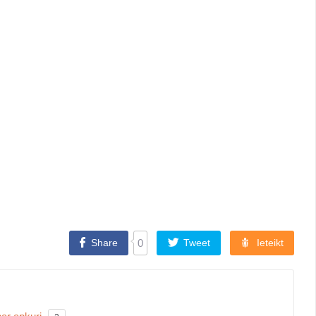
Share
0
Tweet
Ieteikt