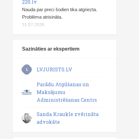
220.lv
Nauda par preci šodien tika atgriezta.
Problēma atrisināta.
31.07.2026
Sazināties ar ekspertiem
LVJURISTS.LV
L
Parādu Atgūšanas un
Maksājumu
Administrēšanas Centrs
Sanda Kraukle zvērināta
advokāte