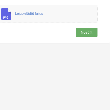
Lejupielādēt failus
Nosūtīt