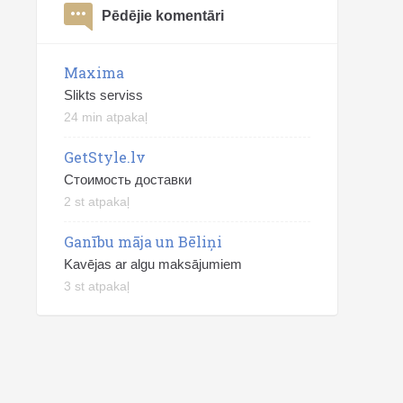
Pēdējie komentāri
Maxima
Slikts serviss
24 min atpakaļ
GetStyle.lv
Стоимость доставки
2 st atpakaļ
Ganību māja un Bēliņi
Kavējas ar algu maksājumiem
3 st atpakaļ