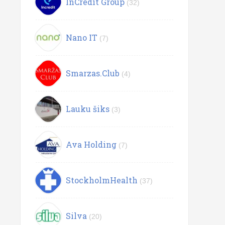
InCredit Group
(32)
Nano IT
(7)
Smarzas.Club
(4)
Lauku šiks
(3)
Ava Holding
(7)
StockholmHealth
(37)
Silva
(20)