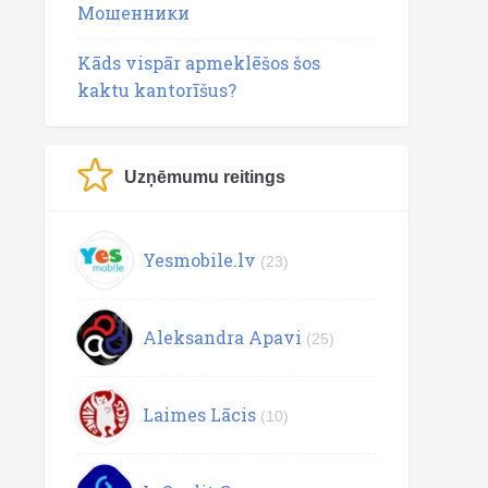
Мошенники
Kāds vispār apmeklēšos šos
kaktu kantorīšus?
Uzņēmumu reitings
Yesmobile.lv
(23)
Aleksandra Apavi
(25)
Laimes Lācis
(10)