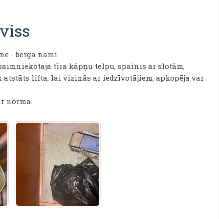
rviss
ne - berga nami.
aimniekotaja tīra kāpņu telpu, spainis ar slotām,
tstāts lifta, lai vizinās ar iedzīvotājiem, apkopēja var
ir norma.