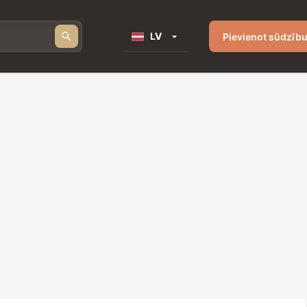
LV
Pievienot sūdzīb