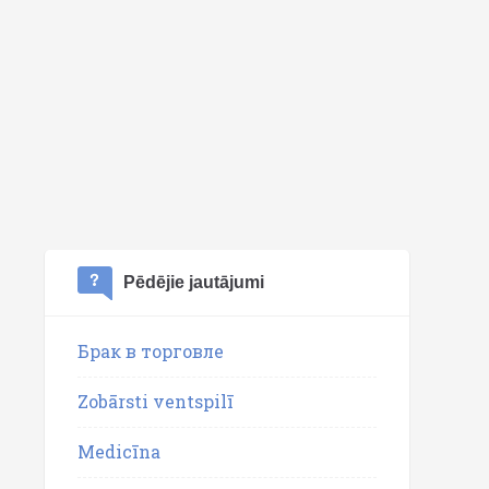
Pēdējie jautājumi
Брак в торговле
Zobārsti ventspilī
Medicīna