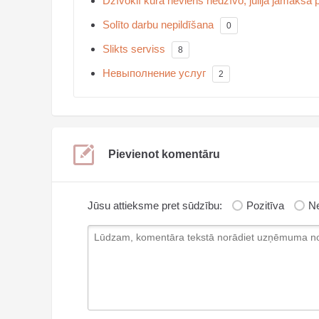
Dzīvoklī kurā neviens nedzīvo, jūlijā jāmaksā 
Solīto darbu nepildīšana
0
Slikts serviss
8
Невыполнение услуг
2
Pievienot komentāru
Jūsu attieksme pret sūdzību:
Pozitīva
Ne