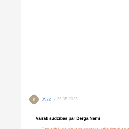
B522
26.05.2025
B
Vairāk sūdzības par Berga Nami