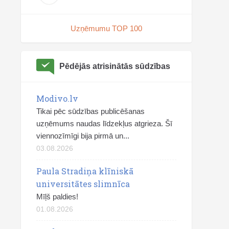
Uzņēmumu TOP 100
Pēdējās atrisinātās sūdzības
Modivo.lv
Tikai pēc sūdzības publicēšanas
uzņēmums naudas līdzekļus atgrieza. Šī
viennozīmīgi bija pirmā un...
03.08.2026
Paula Stradiņa klīniskā
universitātes slimnīca
Mīļš paldies!
01.08.2026