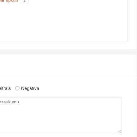
par apkuri
2
itrāla
Negatīva