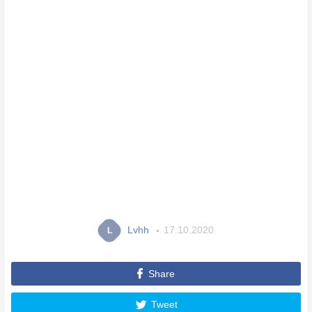
Lvhh
17.10.2020
L
Share
Tweet