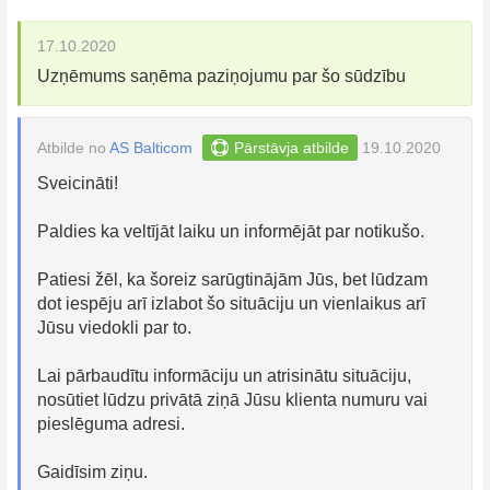
17.10.2020
Uzņēmums saņēma paziņojumu par šo sūdzību
Atbilde no
AS Balticom
Pārstāvja atbilde
19.10.2020
Sveicināti!
Paldies ka veltījāt laiku un informējāt par notikušo.
Patiesi žēl, ka šoreiz sarūgtinājām Jūs, bet lūdzam
dot iespēju arī izlabot šo situāciju un vienlaikus arī
Jūsu viedokli par to.
Lai pārbaudītu informāciju un atrisinātu situāciju,
nosūtiet lūdzu privātā ziņā Jūsu klienta numuru vai
pieslēguma adresi.
Gaidīsim ziņu.