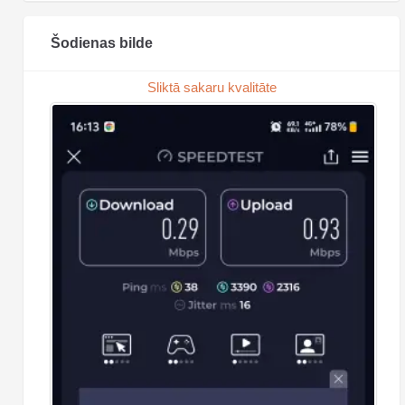
Šodienas bilde
Sliktā sakaru kvalitāte