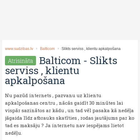
www.sudzibas.lv
Balticom
Slikts serviss , klientu apkalpošana
Balticom
-
Slikts
Atrisināta
serviss , klientu
apkalpošana
Nu pazūd internets , pazvanu uz klientu
apkalpošanas centru , nācās gaidīt 30 minūtes lai
vispār sazinātos ar kādu , un tad vēl pasaka kā nedēļa
jāgaida līdz atbrauks skatīties , rodas jautājums par ko
tad es maksāju ? Ja internetu nav iespējams lietot
nedēļu.