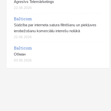
Agresīvs Telemārketings
22.06.2026
Balticom
Sūdzība par interneta satura filtrēšanu un piekļuves
ierobežošanu komerciālu interešu nolūkā
22.06.2026
Balticom
Обман
03.06.2026