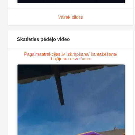
Vairāk bildes
Skatieties pēdējo video
Pagalmaatrakcijas.lv Izkrāpšana/ šantažēšana/
bojājumu uzvelšana