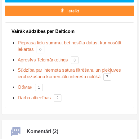
Ieteikt
Vairāk sūdzības par Balticom
Pieprasa lielu summu, bet nesūta datus, kur nosūtīt
iekārtas
0
Agresīvs Telemārketings
3
Sūdzība par interneta satura filtrēšanu un piekļuves
ierobežošanu komerciālu interešu nolūkā
7
Обман
1
Darba attiecības
2
Komentāri (2)