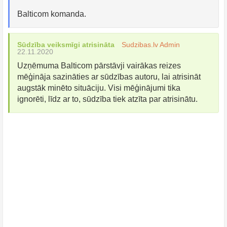
Balticom komanda.
Sūdzība veiksmīgi atrisināta
Sudzibas.lv Admin
22.11.2020
Uzņēmuma Balticom pārstāvji vairākas reizes
mēģināja sazināties ar sūdzības autoru, lai atrisināt
augstāk minēto situāciju. Visi mēģinājumi tika
ignorēti, līdz ar to, sūdzība tiek atzīta par atrisinātu.