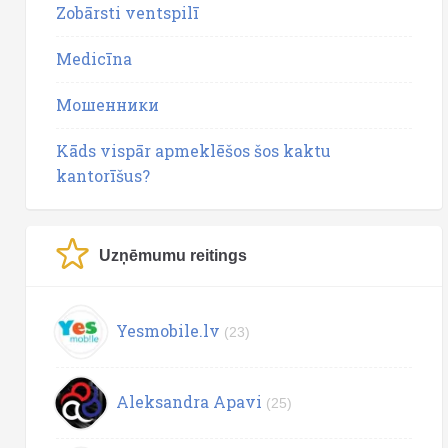
Zobārsti ventspilī
Medicīna
Мошенники
Kāds vispār apmeklēšos šos kaktu
kantorīšus?
Uzņēmumu reitings
Yesmobile.lv
(23)
Aleksandra Apavi
(25)