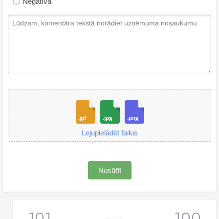
Negatīva
Lejupielādēt failus
Nosūtīt
191
190