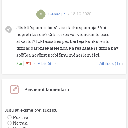
GenadijV
18.10.2020
G
Jūs kā ''spam robots'' visu laiku spamojat! Vai
nepietiks reiz? Cik reizes var vienu un to pašu
atkārtot? Izklausaties pēc kārtējā konkurentu
firmas darbnieka! Neticu, ka realitātē šī firma nav
spējīga novērst problēmu mēnešiem ilgi.
2
1
Atbildēt
Atbildes (1)
Pievienot komentāru
Jūsu attieksme pret sūdzību:
Pozitīva
Neitrāla