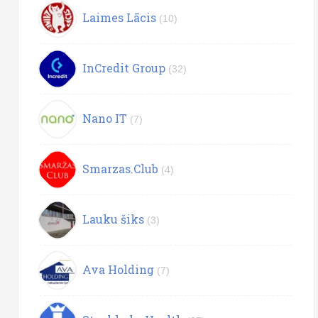
Laimes Lācis
(10)
InCredit Group
(32)
Nano IT
(7)
Smarzas.Club
(4)
Lauku šiks
(3)
Ava Holding
(7)