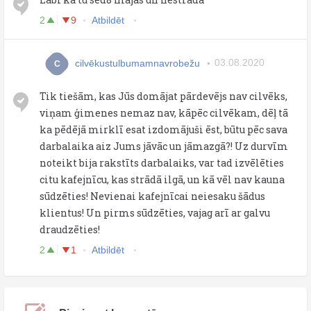
2
9
Atbildēt
cilvēkustulbumamnavrobežu
03.08.2020
C
Tik tiešām, kas Jūs domājat pārdevējs nav cilvēks,
viņam ģimenes nemaz nav, kāpēc cilvēkam, dēļ tā
ka pēdējā mirklī esat izdomājuši ēst, būtu pēc sava
darbalaika aiz Jums jāvāc un jāmazgā?! Uz durvīm
noteikt bija rakstīts darbalaiks, var tad izvēlēties
citu kafejnīcu, kas strādā ilgā, un kā vēl nav kauna
sūdzēties! Nevienai kafejnīcai neiesaku šādus
klientus! Un pirms sūdzēties, vajag arī ar galvu
draudzēties!
2
1
Atbildēt