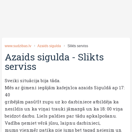
www.sudzibas.lv
Azaids sigulda
Slikts serviss
Azaids sigulda
-
Slikts
serviss
Sveiki situācija bija tāda.
Mēs ar ģimeni iegājām kafejnīca azaids Siguldā ap 17:
40
gribējām pasūtīt zupu uz ko darbiniece atbildēja ka
nesildis un ka viņai trauki jāmazgā un ka 18: 00 viņa
beidzot darbu. Liels paldies par tādu apkalpošanu.
Vadība ņemiet vērā jūsu, laipnu darbinieci,
mums vienmēr patika pie jums bet tagad neiesim un