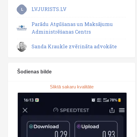
LVJURISTS.LV
L
Parādu Atgūšanas un Maksājumu
Administrēšanas Centrs
Sanda Kraukle zvērināta advokāte
Šodienas bilde
Sliktā sakaru kvalitāte