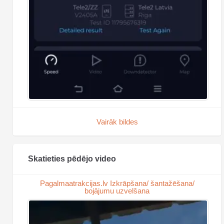
Vairāk bildes
Skatieties pēdējo video
Pagalmaatrakcijas.lv Izkrāpšana/ šantažēšana/
bojājumu uzvelšana