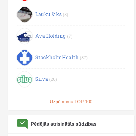
Lauku šiks
(3)
Ava Holding
(7)
StockholmHealth
(37)
Silva
(20)
Uzņēmumu TOP 100
Pēdējās atrisinātās sūdzības