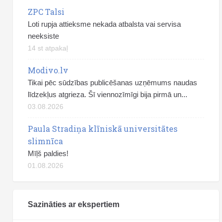
ZPC Talsi
Loti rupja attieksme nekada atbalsta vai servisa
neeksiste
14 st atpakaļ
Modivo.lv
Tikai pēc sūdzības publicēšanas uzņēmums naudas
līdzekļus atgrieza. Šī viennozīmīgi bija pirmā un...
03.08.2026
Paula Stradiņa klīniskā universitātes
slimnīca
Mīļš paldies!
01.08.2026
Sazināties ar ekspertiem