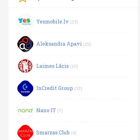
Yesmobile.lv
(23)
Aleksandra Apavi
(25)
Laimes Lācis
(10)
InCredit Group
(32)
Nano IT
(7)
Smarzas.Club
(4)