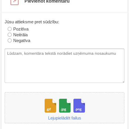
Pievienot komentāru
Jūsu attieksme pret sūdzību:
Pozitīva
Neitrāla
Negatīva
Lejupielādēt failus