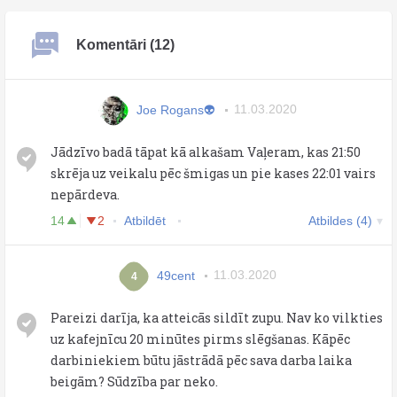
Komentāri (12)
Joe Rogans👽
11.03.2020
Jādzīvo badā tāpat kā alkašam Vaļeram, kas 21:50
skrēja uz veikalu pēc šmigas un pie kases 22:01 vairs
nepārdeva.
14
2
Atbildēt
Atbildes (4)
49cent
11.03.2020
4
Pareizi darīja, ka atteicās sildīt zupu. Nav ko vilkties
uz kafejnīcu 20 minūtes pirms slēgšanas. Kāpēc
darbiniekiem būtu jāstrādā pēc sava darba laika
beigām? Sūdzība par neko.