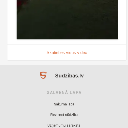
Skatieties visus video
Sudzibas.lv
GALVENĀ LAPA
Sākuma lapa
Pievienot sūdzību
Uzņēmumu saraksts