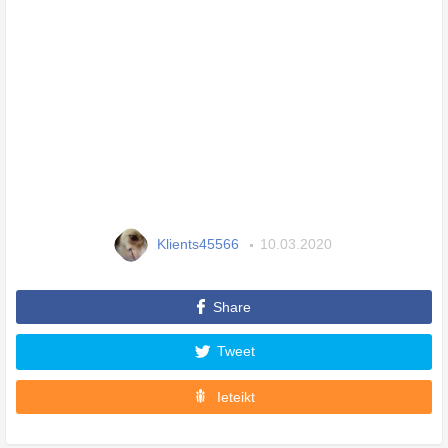
Klients45566
10.03.2020
Share
Tweet
Ieteikt