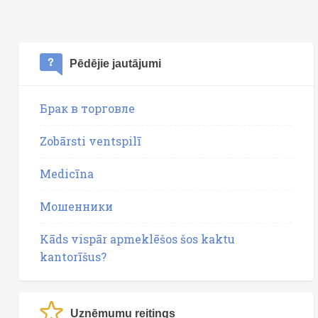
Pēdējie jautājumi
Брак в торговле
Zobārsti ventspilī
Medicīna
Мошенники
Kāds vispār apmeklēšos šos kaktu
kantorīšus?
Uzņēmumu reitings