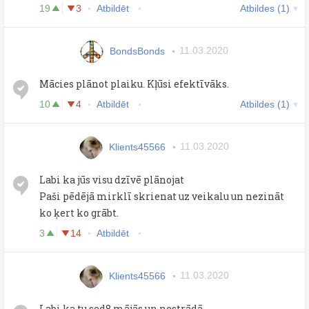
19
3
Atbildēt
Atbildes (1)
BondsBonds
11.03.2020
Mācies plānot plaiku. Kļūsi efektīvāks.
10
4
Atbildēt
Atbildes (1)
Klients45566
11.03.2020
Labi ka jūs visu dzīvē plānojat
Paši pēdējā mirklī skrienat uz veikalu un nezināt
ko ķert ko grābt.
3
14
Atbildēt
Klients45566
11.03.2020
Labi ka tu sed8 mājās un nestrādā