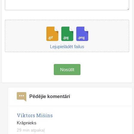
Lejupielādēt failus
Nosūtīt
Pēdējie komentāri
Viktors Mišins
Krāpnieks
29 min atpakaļ