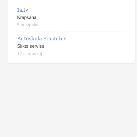
1a.lv
Krāpšana
5 st atpakaļ
Autoskola Einšteins
Slīkts serviss
12 st atpakaļ