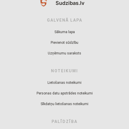
Sudzibas.lv
GALVENĀ LAPA
Sākuma lapa
Pievienot sūdzību
Uzņēmumu saraksts
NOTEIKUMI
Lietošanas noteikumi
Personas datu apstrādes noteikumi
Sīkdatņu lietošanas noteikumi
PALĪDZĪBA