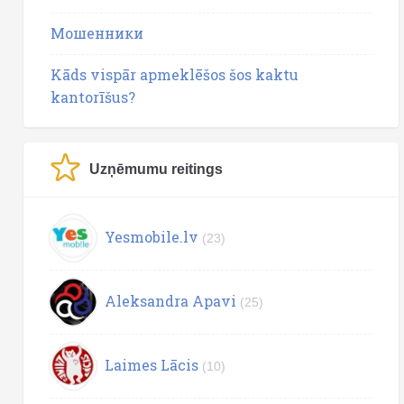
Мошенники
Kāds vispār apmeklēšos šos kaktu
kantorīšus?
Uzņēmumu reitings
Yesmobile.lv
(23)
Aleksandra Apavi
(25)
Laimes Lācis
(10)