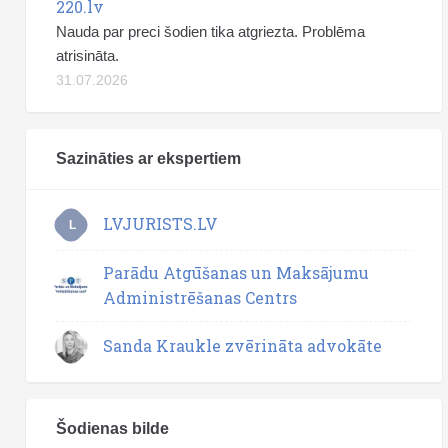
220.lv
Nauda par preci šodien tika atgriezta. Problēma
atrisināta.
31.07.2026
Sazināties ar ekspertiem
LVJURISTS.LV
L
Parādu Atgūšanas un Maksājumu
Administrēšanas Centrs
Sanda Kraukle zvērināta advokāte
Šodienas bilde