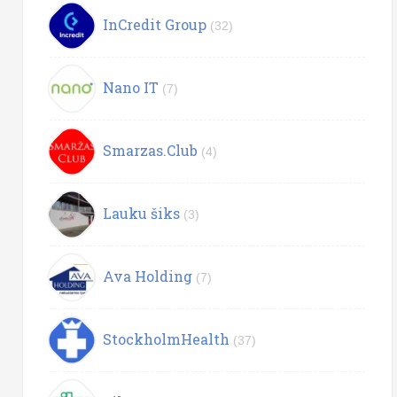
InCredit Group
(32)
Nano IT
(7)
Smarzas.Club
(4)
Lauku šiks
(3)
Ava Holding
(7)
StockholmHealth
(37)