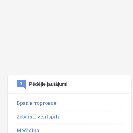
Pēdējie jautājumi
Брак в торговле
Zobārsti ventspilī
Medicīna