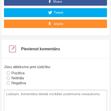
Share
Tweet
Ieteikt
Pievienot komentāru
Jūsu attieksme pret sūdzību:
Pozitīva
Neitrāla
Negatīva