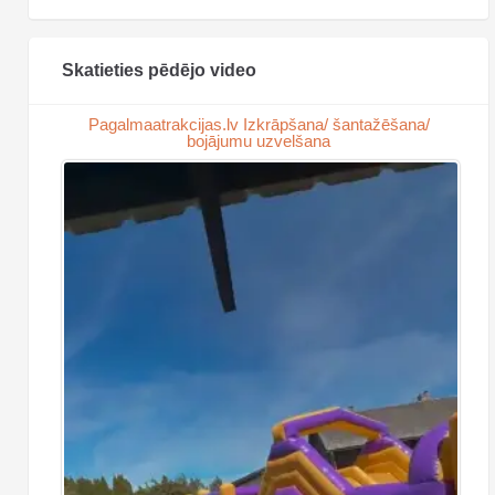
Skatieties pēdējo video
Pagalmaatrakcijas.lv Izkrāpšana/ šantažēšana/
bojājumu uzvelšana