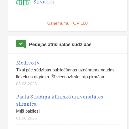
Silva
(20)
Uzņēmumu TOP 100
Pēdējās atrisinātās sūdzības
Modivo.lv
Tikai pēc sūdzības publicēšanas uzņēmums naudas
līdzekļus atgrieza. Šī viennozīmīgi bija pirmā un...
03.08.2026
Paula Stradiņa klīniskā universitātes
slimnīca
Mīļš paldies!
01.08.2026