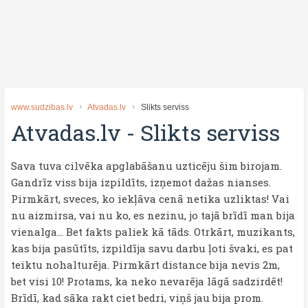
www.sudzibas.lv
Atvadas.lv
Slikts serviss
Atvadas.lv
-
Slikts serviss
Sava tuva cilvēka apglabāšanu uzticēju šim birojam.
Gandrīz viss bija izpildīts, izņemot dažas nianses.
Pirmkārt, sveces, ko iekļāva cenā netika uzliktas! Vai
nu aizmirsa, vai nu ko, es nezinu, jo tajā brīdī man bija
vienalga... Bet fakts paliek kā tāds. Otrkārt, muzikants,
kas bija pasūtīts, izpildīja savu darbu ļoti švaki, es pat
teiktu nohalturēja. Pirmkārt distance bija nevis 2m,
bet visi 10! Protams, ka neko nevarēja lāgā sadzirdēt!
Brīdī, kad sāka rakt ciet bedri, viņš jau bija prom.