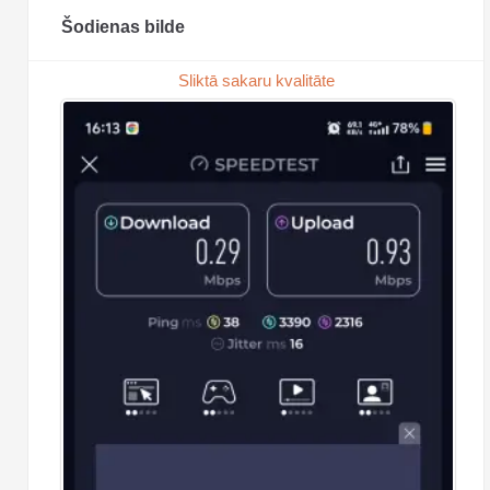
Šodienas bilde
Sliktā sakaru kvalitāte