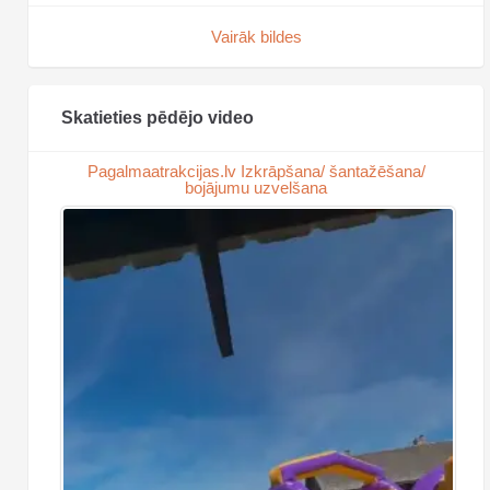
Vairāk bildes
Skatieties pēdējo video
Pagalmaatrakcijas.lv Izkrāpšana/ šantažēšana/
bojājumu uzvelšana