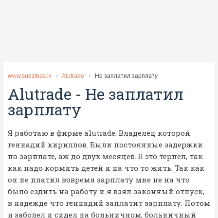
www.sudzibas.lv
Alutrade
Не заплатил зарплату
Alutrade
-
Не заплатил
зарплату
Я работаю в фирме alutrade. Владелец которой
геннадий кириллов. Были постоянные задержки
по зарплате, аж до двух месяцев. Я это терпел, так
как надо кормить детей и на что то жить. Так как
он не платил вовремя зарплату мне не на что
было ездить на работу и я взял законный отпуск,
в надежде что геннадий заплатит зарплату. Потом
я заболел и сидел на больничном, больничный