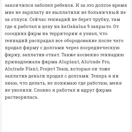
закончился заболел ребенок. И за это долгое время
мне не зарплату не выплатили не больничный не
за отпуск. Сейчас геннадий не берет трубку, там
где я работал в цеху на katlakalna 9 закрыто. От
соседних фирм на территории я узнал, что
геннадий распрадал все обородование после чего
продал фирму с долгами через посреднеческую
фириу, заплатив откат. Также косвенно геннадию
принадлежала фирма Aluplant, Alutrade Pro,
Alutrade Plant, Project Team, которые он тоже
заплатив деньги продал с долгами. Теперь я ни
знаю, что делать, не понимаю где работаю, меня
не уволили. Словно я работал и вдруг фирма
растворилась.