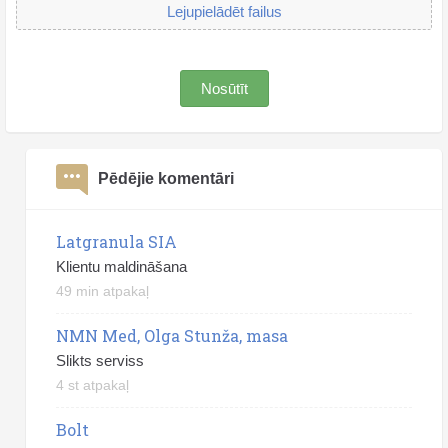
Lejupielādēt failus
Nosūtīt
Pēdējie komentāri
Latgranula SIA
Klientu maldināšana
49 min atpakaļ
NMN Med, Olga Stunža, masa
Slikts serviss
4 st atpakaļ
Bolt