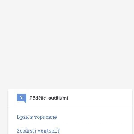
Pēdējie jautājumi
Брак в торговле
Zobārsti ventspilī