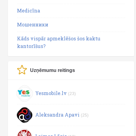
Medicīna
Мошенники
Kāds vispār apmeklēšos šos kaktu
kantorīšus?
Uzņēmumu reitings
Yesmobile.lv
(23)
Aleksandra Apavi
(25)