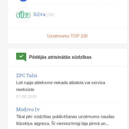
Silva
(20)
Uzņēmumu TOP 100
Pēdējās atrisinātās sūdzības
ZPC Talsi
Loti rupja attieksme nekada atbalsta vai servisa
neeksiste
07.08.2026
Modivo.lv
Tikai pēc sūdzības publicēšanas uzņēmums naudas
līdzekļus atgrieza. Šī viennozīmīgi bija pirmā un...