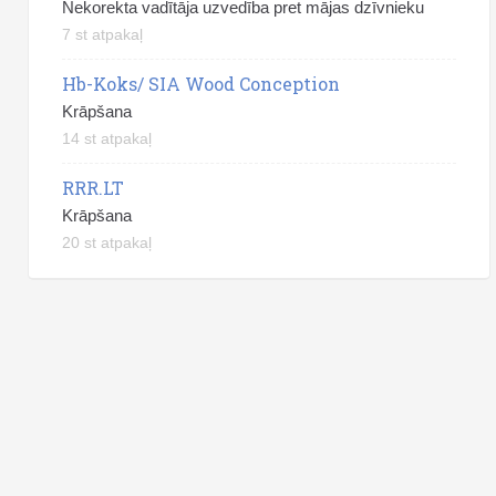
Nekorekta vadītāja uzvedība pret mājas dzīvnieku
7 st atpakaļ
Hb-Koks/ SIA Wood Conception
Krāpšana
14 st atpakaļ
RRR.LT
Krāpšana
20 st atpakaļ