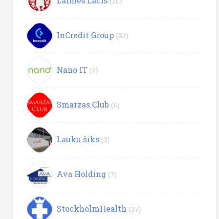
Laimes Lācis
(10)
InCredit Group
(32)
Nano IT
(7)
Smarzas.Club
(4)
Lauku šiks
(3)
Ava Holding
(7)
StockholmHealth
(37)