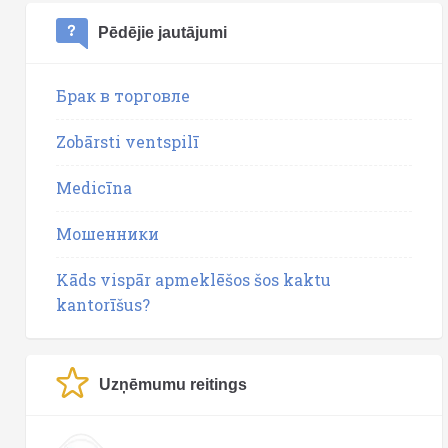
Pēdējie jautājumi
Брак в торговле
Zobārsti ventspilī
Medicīna
Мошенники
Kāds vispār apmeklēšos šos kaktu
kantorīšus?
Uzņēmumu reitings