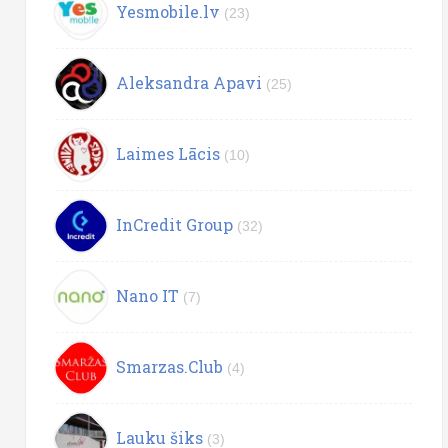
Yesmobile.lv
(23)
Aleksandra Apavi
(25)
Laimes Lācis
(10)
InCredit Group
(32)
Nano IT
(7)
Smarzas.Club
(4)
Lauku šiks
(3)