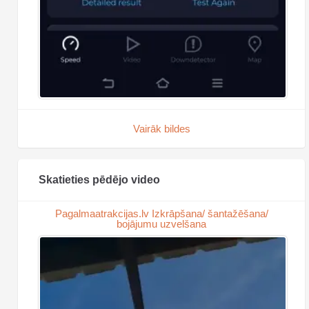
Vairāk bildes
Skatieties pēdējo video
Pagalmaatrakcijas.lv Izkrāpšana/ šantažēšana/
bojājumu uzvelšana