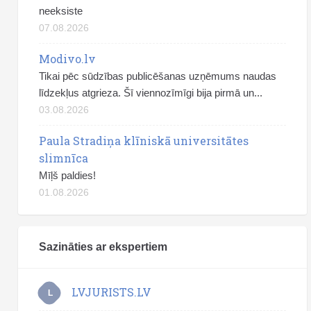
neeksiste
07.08.2026
Modivo.lv
Tikai pēc sūdzības publicēšanas uzņēmums naudas
līdzekļus atgrieza. Šī viennozīmīgi bija pirmā un...
03.08.2026
Paula Stradiņa klīniskā universitātes
slimnīca
Mīļš paldies!
01.08.2026
Sazināties ar ekspertiem
LVJURISTS.LV
L