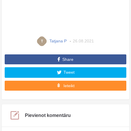
Tatjana P
26.08.2021
T
Share
Tweet
Ieteikt
Pievienot komentāru