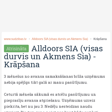
www.sudzibas.lv
Alldoors SIA (visas durvis un Akmens Sia)
Krāpšana
Alldoors SIA (visas
Atrisināta
durvis un Akmens Sia)
-
Krāpšana
3 mēnešus no avansa samaksāšanas brīža uzņēmums
nebija spējīgs tikt galā ar manu pasūtījumu.
Ceturtā mēneša sākumā es atcēlu pasūtījumu un
pieprasīju avansa atgriešanu. Uzņēmums uzreiz
piekrita, bet nu jau 3. Nedēļu nesteidzas naudu