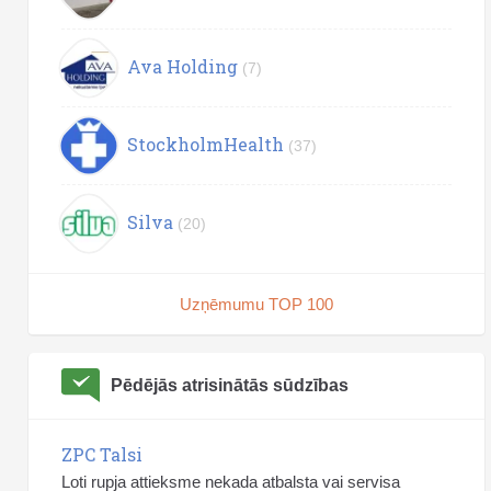
Ava Holding
(7)
StockholmHealth
(37)
Silva
(20)
Uzņēmumu TOP 100
Pēdējās atrisinātās sūdzības
ZPC Talsi
Loti rupja attieksme nekada atbalsta vai servisa