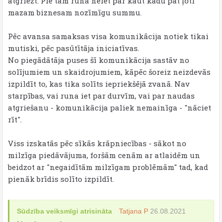
atgriezt. Pie tam runa neiet par kaut kādu pat ļoti
mazam biznesam nozīmīgu summu.
Pēc avansa samaksas visa komunikācija notiek tikai
mutiski, pēc pasūtītāja iniciatīvas.
No piegādātāja puses šī komunikācija sastāv no
solījumiem un skaidrojumiem, kāpēc šoreiz neizdevās
izpildīt to, kas tika solīts iepriekšējā zvanā. Nav
starpības, vai runa iet par durvīm, vai par naudas
atgriešanu - komunikācija paliek nemainīga - "nāciet
rīt".
Viss izskatās pēc sīkās krāpniecības - sākot no
milzīga piedāvājuma, foršām cenām ar atlaidēm un
beidzot ar "negaidītām milzīgam problēmām" tad, kad
pienāk brīdis solīto izpildīt.
Sūdzība veiksmīgi atrisināta
Tatjana P
26.08.2021