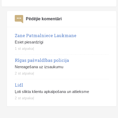
Pēdējie komentāri
Zane Patmalniece Laukmane
Esiet piesardzīgi
1 st atpakaļ
Rīgas pašvaldības policija
Nereagešana uz izsaukumu
2 st atpakaļ
Lidl
Ļoti slikta klientu apkalpošana un attieksme
2 st atpakaļ