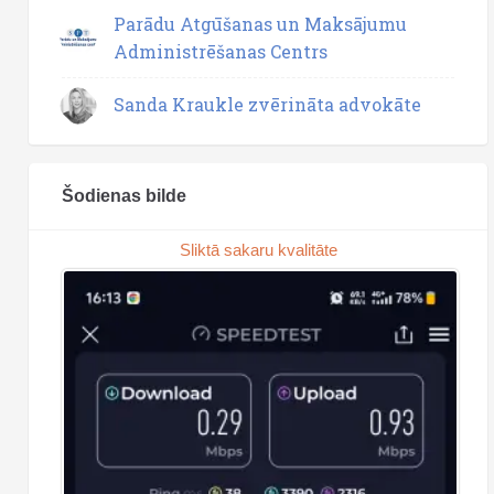
Parādu Atgūšanas un Maksājumu
Administrēšanas Centrs
Sanda Kraukle zvērināta advokāte
Šodienas bilde
Sliktā sakaru kvalitāte