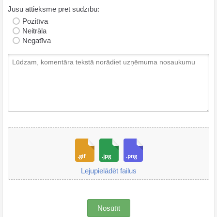
Jūsu attieksme pret sūdzību:
Pozitīva
Neitrāla
Negatīva
Lejupielādēt failus
Nosūtīt